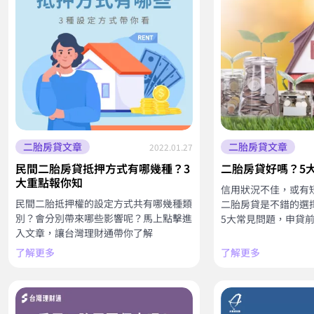
二胎房貸文章
二胎房貸文章
2022.01.27
民間二胎房貸抵押方式有哪幾種？3
二胎房貸好嗎？5
大重點報你知
信用狀況不佳，或有
民間二胎抵押權的設定方式共有哪幾種類
二胎房貸是不錯的選
別？會分別帶來哪些影響呢？馬上點擊進
5大常見問題，申貸
入文章，讓台灣理財通帶你了解
了解更多
了解更多