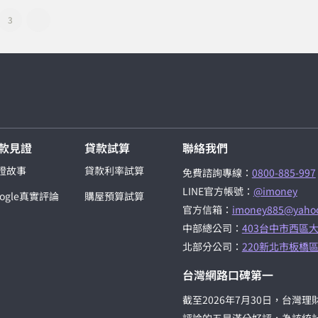
3
款見證
貸款試算
聯絡我們
證故事
貸款利率試算
免費諮詢專線：
0800-885-997
LINE官方帳號：
@imoney
oogle真實評論
購屋預算試算
官方信箱：
imoney885@yahoo
中部總公司：
403台中市西區大
北部分公司：
220新北市板橋區
台灣網路口碑第一
截至2026年7月30日，台灣理財