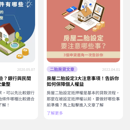
二胎房貸文章
2020.05.07
2022.04.01
些？銀行與民間
房屋二胎設定3大注意事項！告訴你
次彙整
如何保障個人權益
求，可以先比較銀行
房屋二胎設定抵押權是基本的貸款流程，
胎條件哪種比較適合
那麼在被設定抵押權以前，要做好哪些事
了解！
前準備？馬上點擊進入文章了解
了解更多