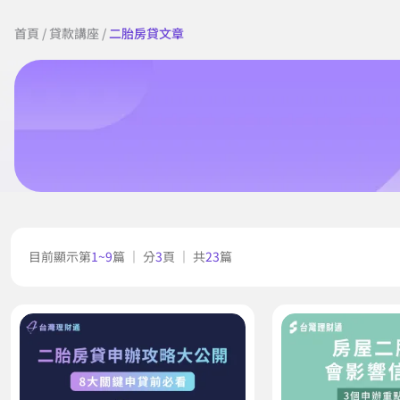
首頁
/
貸款講座
/
二胎房貸文章
目前顯示第
1~9
篇 ｜ 分
3
頁 ｜ 共
23
篇