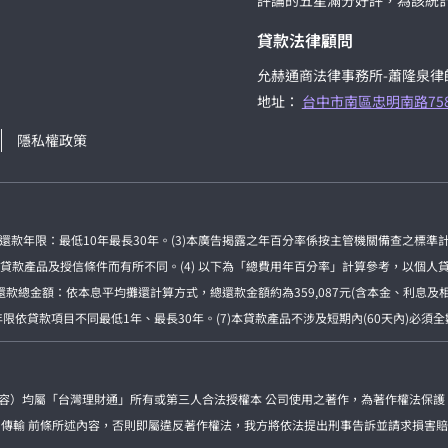
評論的五星滿分好評，為該統
貸款法律顧問
允赫通商法律事務所-蕭隆泉律
地址：
台中市南區忠明南路75
隱私權政策
房貸還款年限：最低10年最長30年。(3)本廣告揭露之年百分率係按主管機關備查之標
產品及授信條件而有所不同。(4) 以下為「總費用年百分率」計算參考，以個人貸款為
終還款總金額：依本息平均攤還計算方式，總還款金額約為359,087元(含本金、利息
依貸款項目不同最低1年、最長30年。(7)本貸款產品不涉及短期內(60天內)必須
內容）均屬「台灣理財通」所有或第三人合法授權本 公司使用之著作，為著作權法保護
、傳輸 前條所述內容，否則即屬違反著作權法，我方將依法提出刑事告訴並請求損害