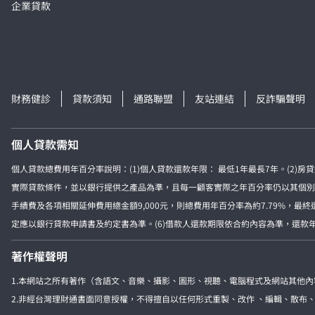
企業貸款
財務健診
貸款須知
通路聯盟
友站連結
反詐騙聲明
個人貸款需知
個人貸款總費用年百分率說明：(1)個人貸款還款年限： 最低1年最長7年。(2)
實際貸款條件，並以銀行提供之產品為準，且每一顧客實際之年百分率仍以其個別貸款
手續費及各項相關延伸費用總金額9,000元，則總費用年百分率為約7.79%，最
定應以銀行貸款申請書及約定書為準。(6)借款人還款期限依合約內容為準，還款年限
著作權聲明
1.本網站之所有著作（含語文、音樂、攝影、圖形、視聽、電腦程式及網站其他
2.非經台灣理財通書面同意授權，不得擅自以任何形式重製、改作 、編輯、散布