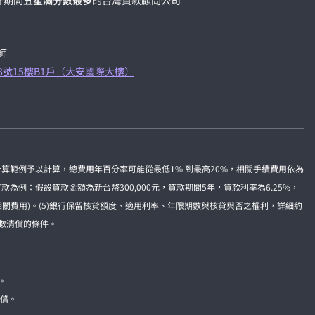
計期間
五星滿分數最多
的台灣貸款顧問公司
師
8號15樓B1戶（大安國際大樓）
準計算範例予以計算，總費用年百分率可能從最低1% 到最高20%，相關手續費用依為
例：假設貸款金額為新台幣300,000元，貸款期間5年，貸款利率為6.25%，
及相關費用)。(5)銀行保留核貸額度、適用利率、年限期數與核貸與否之權利，詳細約
全數清償的條件。
。
賠償。