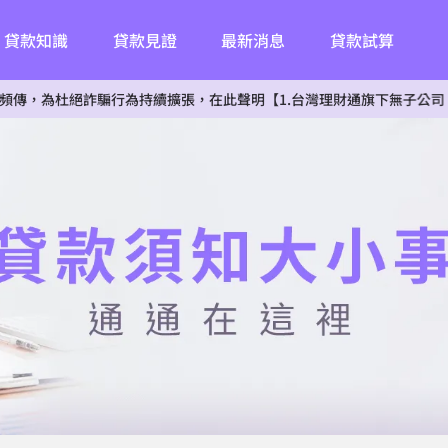
貸款知識
貸款見證
最新消息
貸款試算
絕詐騙行為持續擴張，在此聲明【1.台灣理財通旗下無子公司。2.無投