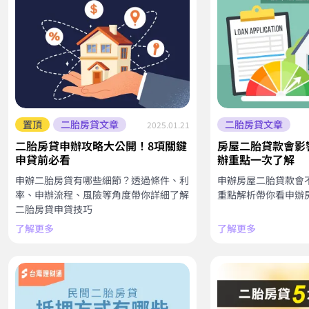
置頂
二胎房貸文章
二胎房貸文章
2025.01.21
二胎房貸申辦攻略大公開！8項關鍵
房屋二胎貸款會影
申貸前必看
辦重點一次了解
申辦二胎房貸有哪些細節？透過條件、利
申辦房屋二胎貸款會
率、申辦流程、風險等角度帶你詳細了解
重點解析帶你看申辦
二胎房貸申貸技巧
了解更多
了解更多