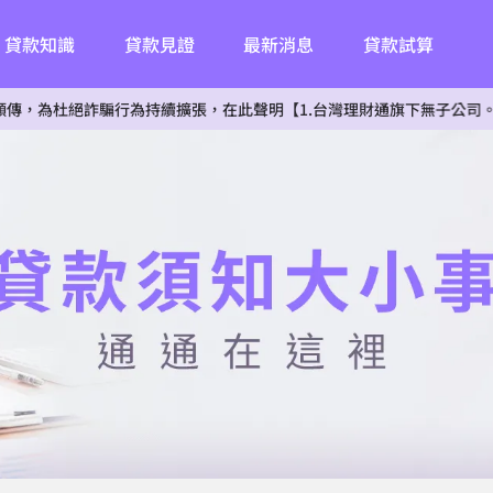
貸款知識
貸款見證
最新消息
貸款試算
絕詐騙行為持續擴張，在此聲明【1.台灣理財通旗下無子公司。2.無投資