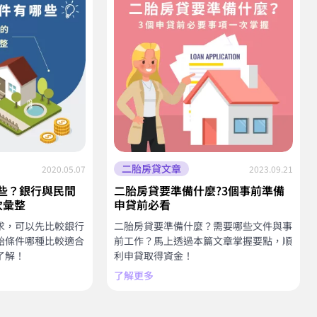
二胎房貸文章
2020.05.07
2023.09.21
些？銀行與民間
二胎房貸要準備什麼?3個事前準備
次彙整
申貸前必看
求，可以先比較銀行
二胎房貸要準備什麼？需要哪些文件與事
胎條件哪種比較適合
前工作？馬上透過本篇文章掌握要點，順
了解！
利申貸取得資金！
了解更多