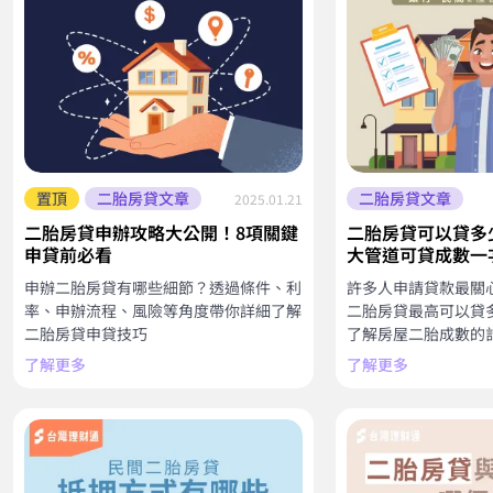
置頂
二胎房貸文章
二胎房貸文章
2025.01.21
二胎房貸申辦攻略大公開！8項關鍵
二胎房貸可以貸多
申貸前必看
大管道可貸成數一
申辦二胎房貸有哪些細節？透過條件、利
許多人申請貸款最關
率、申辦流程、風險等角度帶你詳細了解
二胎房貸最高可以貸
二胎房貸申貸技巧
了解房屋二胎成數的
了解更多
了解更多