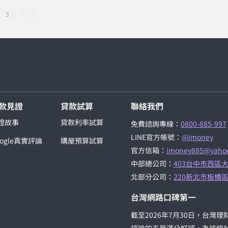
3
款見證
貸款試算
聯絡我們
證故事
貸款利率試算
免費諮詢專線：
0800-885-997
LINE官方帳號：
@imoney
oogle真實評論
購屋預算試算
官方信箱：
imoney885@yahoo
中部總公司：
403台中市西區大
北部分公司：
220新北市板橋區
台灣網路口碑第一
截至2026年7月30日，台灣理財