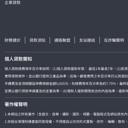
企業貸款
財務健診
貸款須知
通路聯盟
友站連結
反詐騙聲明
個人貸款需知
個人貸款總費用年百分率說明：(1)個人貸款還款年限： 最低1年最長7年。(2)
實際貸款條件，並以銀行提供之產品為準，且每一顧客實際之年百分率仍以其個別貸款
手續費及各項相關延伸費用總金額9,000元，則總費用年百分率為約7.79%，最
定應以銀行貸款申請書及約定書為準。(6)借款人還款期限依合約內容為準，還款年限
著作權聲明
1.本網站之所有著作（含語文、音樂、攝影、圖形、視聽、電腦程式及網站其他
2.非經台灣理財通書面同意授權，不得擅自以任何形式重製、改作 、編輯、散布