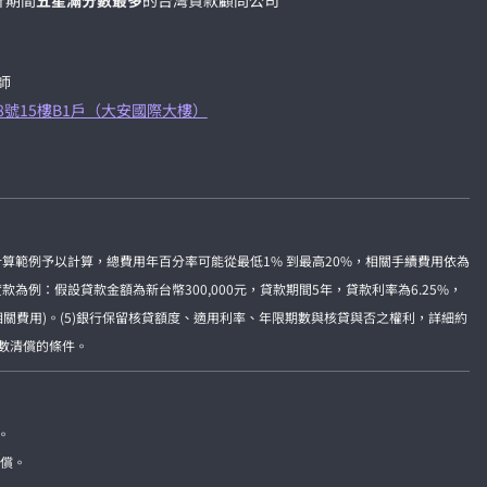
計期間
五星滿分數最多
的台灣貸款顧問公司
師
8號15樓B1戶（大安國際大樓）
準計算範例予以計算，總費用年百分率可能從最低1% 到最高20%，相關手續費用依為
例：假設貸款金額為新台幣300,000元，貸款期間5年，貸款利率為6.25%，
及相關費用)。(5)銀行保留核貸額度、適用利率、年限期數與核貸與否之權利，詳細約
全數清償的條件。
。
賠償。