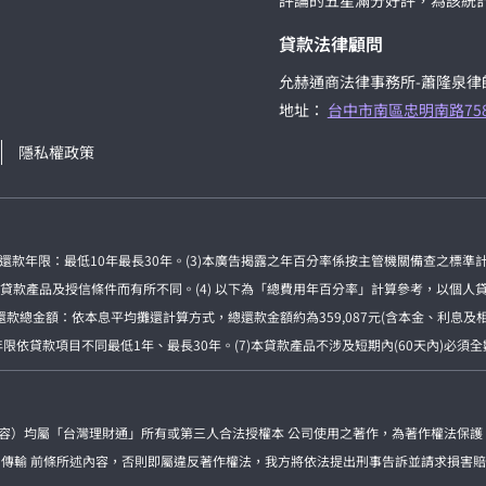
評論的五星滿分好評，為該統
貸款法律顧問
允赫通商法律事務所-蕭隆泉律
地址：
台中市南區忠明南路75
隱私權政策
房貸還款年限：最低10年最長30年。(3)本廣告揭露之年百分率係按主管機關備查之標
產品及授信條件而有所不同。(4) 以下為「總費用年百分率」計算參考，以個人貸款為
終還款總金額：依本息平均攤還計算方式，總還款金額約為359,087元(含本金、利息
依貸款項目不同最低1年、最長30年。(7)本貸款產品不涉及短期內(60天內)必須
內容）均屬「台灣理財通」所有或第三人合法授權本 公司使用之著作，為著作權法保護
、傳輸 前條所述內容，否則即屬違反著作權法，我方將依法提出刑事告訴並請求損害