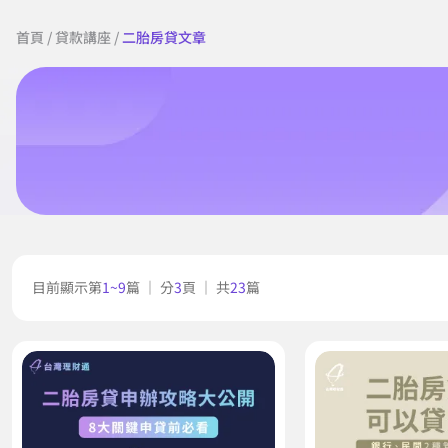
首頁
/
貸款講座
/
二胎房貸文章
目前顯示第
1~9
篇 ｜ 分
3
頁 ｜ 共
23
篇