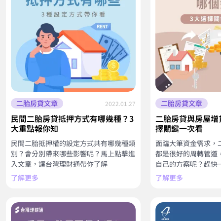
二胎房貸文章
二胎房貸文章
2022.01.27
民間二胎房貸抵押方式有哪幾種？3
二胎房貸與房屋增
大重點報你知
擇關鍵一次看
民間二胎抵押權的設定方式共有哪幾種類
面臨大筆資金需求，
別？會分別帶來哪些影響呢？馬上點擊進
都是很好的周轉管道
入文章，讓台灣理財通帶你了解
自己的方案呢？趕快
了解更多
了解更多