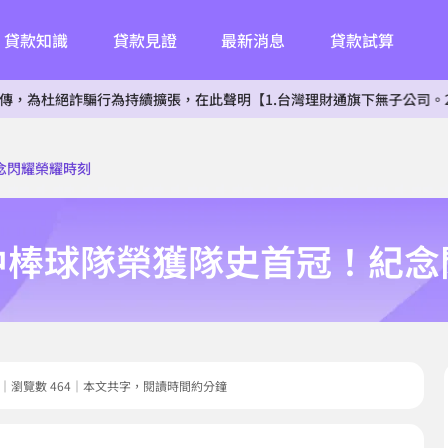
貸款知識
貸款見證
最新消息
貸款試算
為持續擴張，在此聲明【1.台灣理財通旗下無子公司。2.無投資其他相
念閃耀榮耀時刻
中棒球隊榮獲隊史首冠！紀念
07.31｜瀏覽數 464｜本文共字，閱讀時間約分鐘