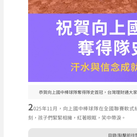
恭賀向上國中棒球隊奪得隊史首冠，台灣理財通大
2
025年11月，向上國中棒球隊在全國聯賽軟
刻，孩子們緊緊相擁，紅著眼眶，笑中帶淚。
目錄(點擊前往