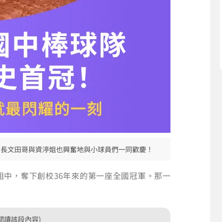
家長文田哥與資渟姐也興奮地與小球員們一同歡慶！
式組中，奪下創校36年來的第一座全國冠軍。那一
閱讀該段內容)