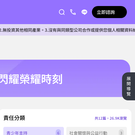
立即諮詢
同產業。3.沒有與同類型公司合作或提供您個人相關資料給任何單位。4.
閃耀榮耀時刻
展
開
導
覽
責任分類
共12篇，26.9K瀏覽
青少年支持
社會關懷與公益行動
6
3