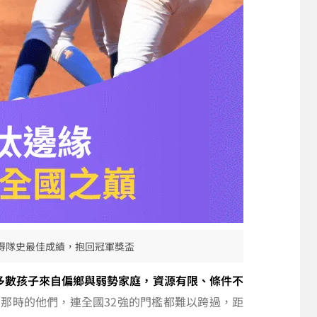
得隊史最佳成績，抱回冠軍獎盃
多數孩子來自偏鄉與弱勢家庭，資源有限、條件不
那時的他們，連全國32強的門檻都難以跨過，距