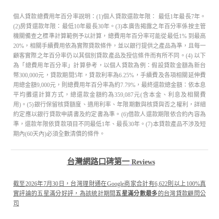
個人貸款總費用年百分率說明：(1)個人貸款還款年限： 最低1年最長7年。
(2)房貸還款年限：最低10年最長30年。(3)本廣告揭露之年百分率係按主管
機關備查之標準計算範例予以計算，總費用年百分率可能從最低1% 到最高
20%，相關手續費用依為實際貸款條件，並以銀行提供之產品為準，且每一
顧客實際之年百分率仍以其個別貸款產品及授信條件而有所不同。(4) 以下
為「總費用年百分率」計算參考，以個人貸款為例：假設貸款金額為新台
幣300,000元，貸款期間5年，貸款利率為6.25%，手續費及各項相關延伸費
用總金額9,000元，則總費用年百分率為約7.79%，最終還款總金額：依本息
平均攤還計算方式，總還款金額約為359,087元(含本金、利息及相關費
用)。(5)銀行保留核貸額度、適用利率、年限期數與核貸與否之權利，詳細
約定應以銀行貸款申請書及約定書為準。(6)借款人還款期限依合約內容為
準，還款年限依貸款項目不同最低1年、最長30年。(7)本貸款產品不涉及短
期內(60天內)必須全數清償的條件。
台灣網路口碑第一
Reviews
截至2026年7月30日，台灣理財通在Google商家合計有6,622則以上100%真
實評論的五星滿分好評，為該統計期間
五星滿分數最多
的台灣貸款顧問公
司