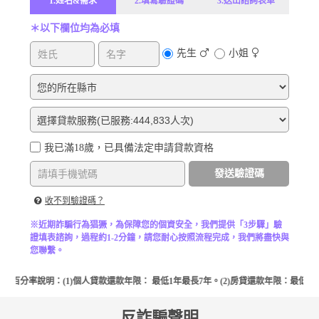
1.姓名&需求
2.填寫驗證碼
3.送出諮詢表單
＊以下欄位均為必填
先生
小姐
我已滿18歲，已具備法定申請貸款資格
發送驗證碼
收不到驗證碼？
※近期詐騙行為猖獗，為保障您的個資安全，我們提供「3步驟」驗
證填表諮詢，過程約1-2分鐘，請您耐心按照流程完成，我們將盡快與
您聯繫。
百分率說明：(1)個人貸款還款年限： 最低1年最長7年。(2)房貸還款年限：最低1
反詐騙聲明