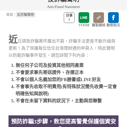
Anti-Fraud Statement
首頁
/
反詐騙聲明
分享
7
VOOM
複製連結
動態貼文
近
日貸款詐騙案件層出不窮，詐騙手法更是不斷升級與
更新！為了保護每位信任台灣理財通的申貸人，特此聲明
以防範詐騙事件發生，請您詳閱下列內容：
無任何子公司及投資其他相同產業
不會要求事先寄送證件、存摺正本
不會以個人名義加您的FB臉書或LINE好友
不會事先收取不明費用(有特殊狀況需先收費一定會
明確告知與說明)
不會在未留下資料的狀況下，主動與您聯繫
預防詐騙3步驟，教您提高警覺保護個資安