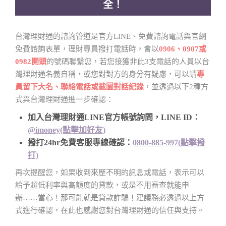
全！
台灣理財通的諮詢管道是官方LINE、免費諮詢電話與官網
免費諮詢表單，理財專員撥打電話時，會以
0906、0907或
0982開頭
的號碼聯繫您，若您接獲非此3支電話的人員以台
灣理財通名義自稱，或您對對方的身分有疑慮，可以請
專
員留下大名、聯絡電話或截圖對話紀錄
，並透過以下2種方
式與台灣理財通進一步確認：
加入台灣理財通LINE官方帳號詢問，LINE ID：
@imoney(點擊加好友)
撥打24hr免費客服專線確認：
0800-885-997(點擊撥
打)
再次提醒您，如果收到來歷不明的訊息或電話，表示可以
給予超低利率與高額度的貸款，或是不用審查就能申
辦……當心！那可能就是貸款詐騙！建議務必透過以上方
式進行確認，在此也感謝您對台灣理財通的信任與支持。