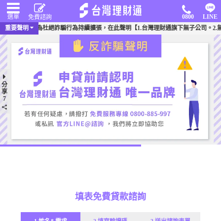
選單
0800
LINE
免費諮詢
騙事件頻傳，為杜絕詐騙行為持續擴張，在此聲明【1.台灣理財通旗下無子公司。2.無
重要聲明
分
享
7
填表免費貸款諮詢