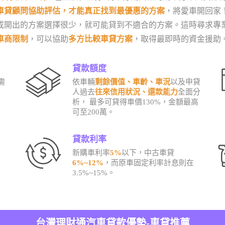
車貸顧問協助評估，才能真正找到最優惠的方案
，將愛車開回家
或開出的方案選擇很少，就可能貸到不適合的方案。這時尋求專
車商限制
，可以協助
多方比較車貸方案
，取得最即時的資金援助
貸款額度
需
依車輛
剩餘價值、車齡、車況
以及申貸
人過去
往來信用狀況、還款能力
全面分
析， 最多可貸得車價130%，金額最高
可至200萬。
貸款利率
新購車利率
5%
以下，中古車貸
6%~12%
，而原車固定利率計息則在
3.5%~15%。
台灣理財通汽車貸款優勢-車貸推薦