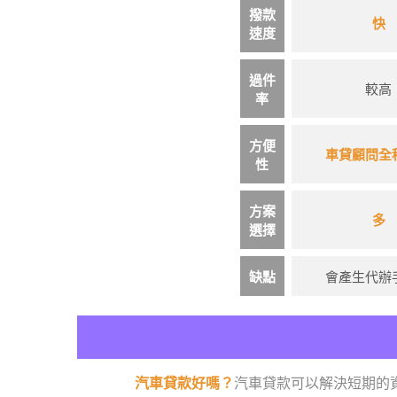
撥款
快
速度
過件
較高
率
方便
車貸顧問全
性
方案
多
選擇
缺點
會產生代辦
汽車貸款好嗎？
汽車貸款可以解決短期的