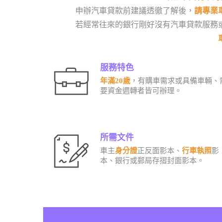
申辦汽車貸款前建議透徹了解後，
請專業
若經常往來的銀行剛好沒有汽車貸款服務
服務特色
年滿20歲
，有購車需求或具備車輛、
要資金週轉者皆可辦理。
所需文件
車主
身分證
正反面影本、
行車執照
影
本、銀行或郵局存摺封面影本。