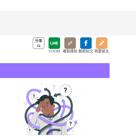
分享
1k
VOOM
複製連結
動態貼文
我要留言