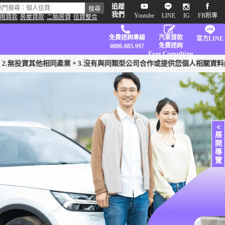
追蹤
我們
Youtube
LINE
IG
FB粉專
用貸款
房屋貸款
二胎房貸
信貸整合
免費諮詢專線
汽車貸款
官方
LINE
免費諮詢
0800
-885-997
Free Consulting
他相同產業。3.沒有與同類型公司合作或提供您個人相關資料給任何單位
展
開
導
覽