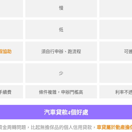
慢
低
程協助
須自行申辦、跑流程
可
少
手續費
條件複雜，申辦門檻高
利率不
汽車貸款4個好處
資金周轉問題，比起無擔保品的個人信用貸款，
車貸屬於動產擔