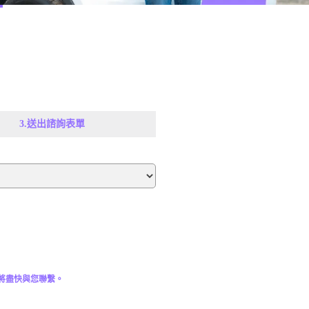
3.送出諮詢表單
將盡快與您聯繫。