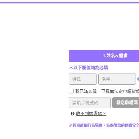
1.姓名&需求
＊以下欄位均為必填
我已滿18歲，已具備法定申請貸
發送驗證碼
收不到驗證碼？
※近期詐騙行為猖獗，為保障您的個資安全