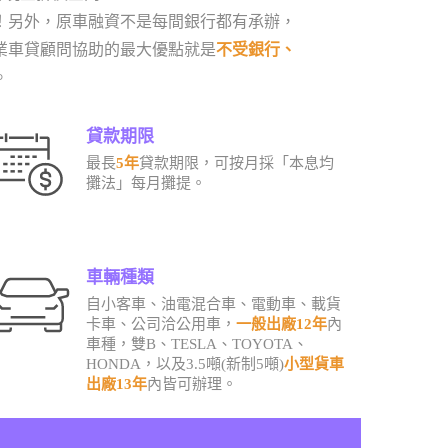
！另外，原車融資不是每間銀行都有承辦，
業車貸顧問協助的最大優點就是
不受銀行、
。
貸款期限
最長
5年
貸款期限，可按月採「本息均
攤法」每月攤提。
車輛種類
自小客車、油電混合車、電動車、載貨
卡車、公司洽公用車，
一般出廠12年
內
車種，雙B、TESLA、TOYOTA、
HONDA，以及3.5噸(新制5噸)
小型貨車
出廠13年
內皆可辦理。