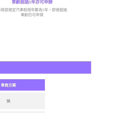
車齡超過5年亦可申辦
財政部規定汽車耐用年數為5年，即使超過
車齡仍可申貸
車商方案
快