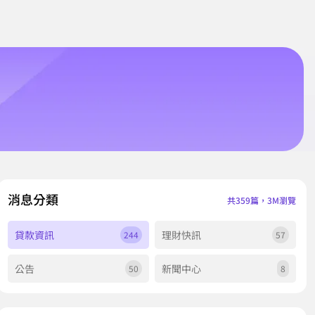
消息分類
共359篇，3M瀏覽
貸款資訊
理財快訊
244
57
公告
新聞中心
50
8