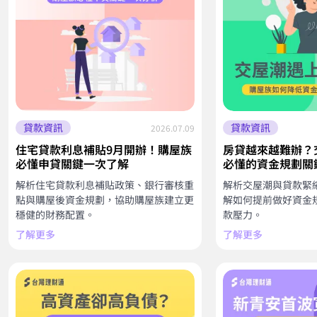
貸款資訊
貸款資訊
2026.07.09
住宅貸款利息補貼9月開辦！購屋族
房貸越來越難辦？
必懂申貸關鍵一次了解
必懂的資金規劃關
解析住宅貸款利息補貼政策、銀行審核重
解析交屋潮與貸款緊
點與購屋後資金規劃，協助購屋族建立更
解如何提前做好資金
穩健的財務配置。
款壓力。
了解更多
了解更多