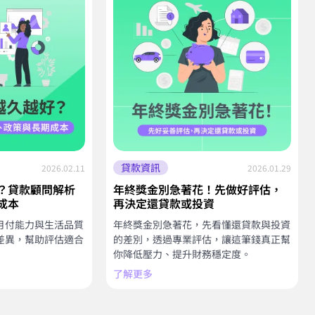
貸款資訊
2026.02.11
2026.01.29
？貸款顧問解析
年終獎金別急著花！先做好評估，
成本
再決定還貸款或投資
月付能力與生活品質
年終獎金別急著花，先看懂還貸款與投資
差異，幫助評估適合
的差別，透過專業評估，讓這筆錢真正幫
你降低壓力、提升財務穩定度。
了解更多