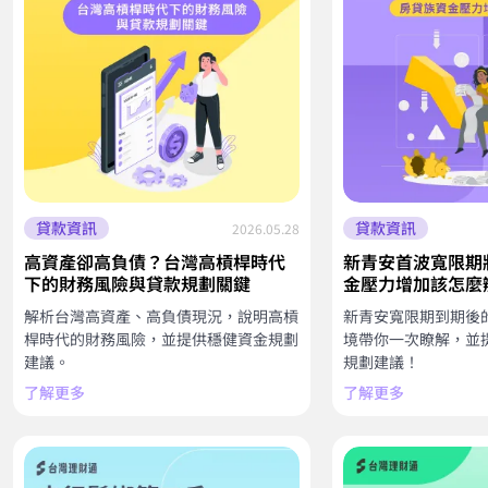
貸款資訊
貸款資訊
2026.05.28
高資產卻高負債？台灣高槓桿時代
新青安首波寬限期
下的財務風險與貸款規劃關鍵
金壓力增加該怎麼
解析台灣高資產、高負債現況，說明高槓
新青安寬限期到期後
桿時代的財務風險，並提供穩健資金規劃
境帶你一次瞭解，並
建議。
規劃建議！
了解更多
了解更多