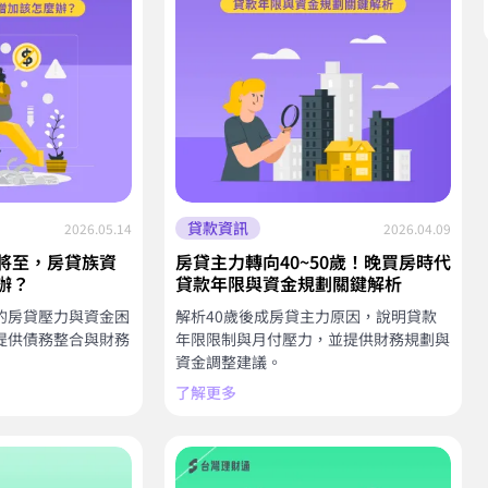
貸款資訊
2026.05.14
2026.04.09
將至，房貸族資
房貸主力轉向40~50歲！晚買房時代
辦？
貸款年限與資金規劃關鍵解析
的房貸壓力與資金困
解析40歲後成房貸主力原因，說明貸款
提供債務整合與財務
年限限制與月付壓力，並提供財務規劃與
資金調整建議。
了解更多