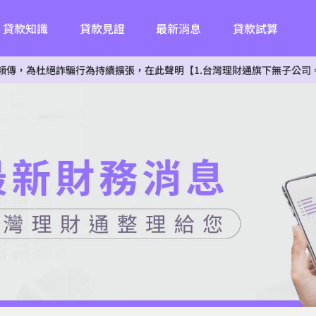
貸款知識
貸款見證
最新消息
貸款試算
絕詐騙行為持續擴張，在此聲明【1.台灣理財通旗下無子公司。2.無投資