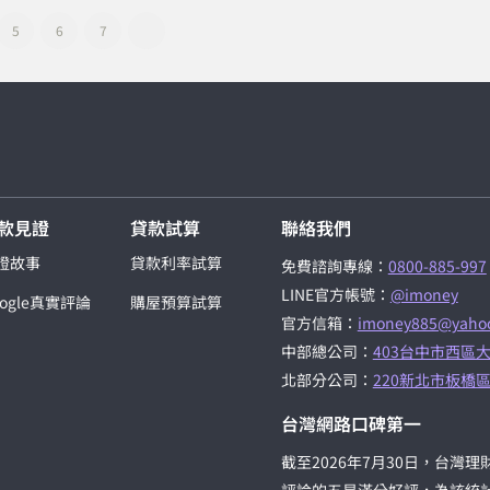
5
6
7
款見證
貸款試算
聯絡我們
證故事
貸款利率試算
免費諮詢專線：
0800-885-997
LINE官方帳號：
@imoney
oogle真實評論
購屋預算試算
官方信箱：
imoney885@yahoo
中部總公司：
403台中市西區大
北部分公司：
220新北市板橋區
台灣網路口碑第一
截至2026年7月30日，台灣理財