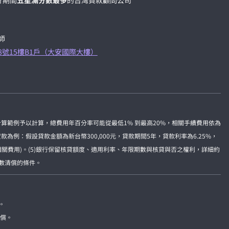
計期間
五星滿分數最多
的台灣貸款顧問公司
師
8號15樓B1戶（大安國際大樓）
準計算範例予以計算，總費用年百分率可能從最低1% 到最高20%，相關手續費用依為
例：假設貸款金額為新台幣300,000元，貸款期間5年，貸款利率為6.25%，
及相關費用)。(5)銀行保留核貸額度、適用利率、年限期數與核貸與否之權利，詳細約
全數清償的條件。
。
賠償。