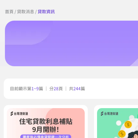
首頁
/
貸款消息
/
貸款資訊
目前顯示第
1~9
篇 ｜ 分
28
頁 ｜ 共
244
篇