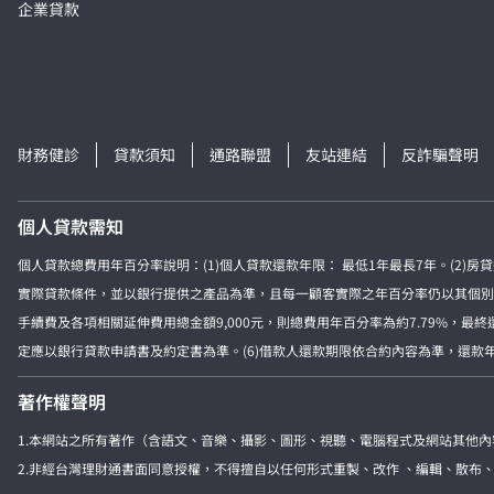
企業貸款
財務健診
貸款須知
通路聯盟
友站連結
反詐騙聲明
個人貸款需知
個人貸款總費用年百分率說明：(1)個人貸款還款年限： 最低1年最長7年。(2)
實際貸款條件，並以銀行提供之產品為準，且每一顧客實際之年百分率仍以其個別貸款
手續費及各項相關延伸費用總金額9,000元，則總費用年百分率為約7.79%，最
定應以銀行貸款申請書及約定書為準。(6)借款人還款期限依合約內容為準，還款年限
著作權聲明
1.本網站之所有著作（含語文、音樂、攝影、圖形、視聽、電腦程式及網站其他
2.非經台灣理財通書面同意授權，不得擅自以任何形式重製、改作 、編輯、散布