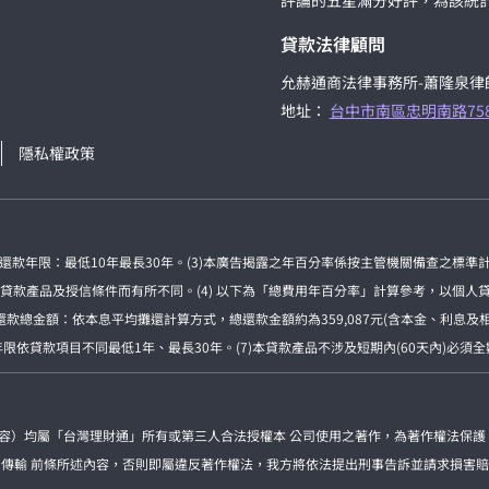
評論的五星滿分好評，為該統
貸款法律顧問
允赫通商法律事務所-蕭隆泉律
地址：
台中市南區忠明南路75
隱私權政策
房貸還款年限：最低10年最長30年。(3)本廣告揭露之年百分率係按主管機關備查之標
產品及授信條件而有所不同。(4) 以下為「總費用年百分率」計算參考，以個人貸款為
終還款總金額：依本息平均攤還計算方式，總還款金額約為359,087元(含本金、利息
依貸款項目不同最低1年、最長30年。(7)本貸款產品不涉及短期內(60天內)必須
內容）均屬「台灣理財通」所有或第三人合法授權本 公司使用之著作，為著作權法保護
、傳輸 前條所述內容，否則即屬違反著作權法，我方將依法提出刑事告訴並請求損害