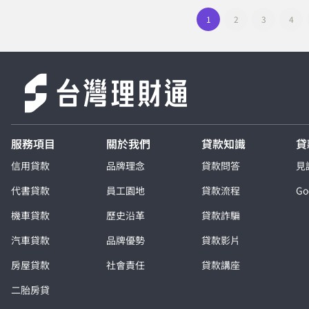
1
2
3
4
服務項目
關於我們
貸款知識
貸
信用貸款
品牌理念
貸款問答
見
代書貸款
員工園地
貸款流程
G
機車貸款
歷史沿革
貸款詐騙
汽車貸款
品牌優勢
貸款影片
房屋貸款
社會責任
貸款講座
二胎房貸