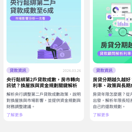
貸款資訊
貸款資訊
2026.03.26
央行鬆綁第2戶貸款成數，房市轉向
房貸分期越久越好
訊號？換屋族與資金規劃關鍵解析
利率、政策與長期
解析央行調整第二戶貸款成數政策，說明
房貸年限怎麼選？從
對換屋族與市場影響，並提供資金規劃與
出發，解析年限長短
財務調整建議。
自己的還款規劃。
了解更多
了解更多