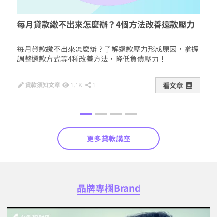
每月貸款繳不出來怎麼辦？4個方法改善還款壓力
房貸
貸條
每月貸款繳不出來怎麼辦？了解還款壓力形成原因，掌握
房貸
調整還款方式等4種改善方法，降低負債壓力！
件、
貸款須知文章
1.1K
1
看文章
房
更多貸款講座
品牌專欄Brand