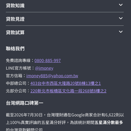
貸款知識
貸款見證
貸款試算
聯絡我們
免費諮詢專線：
0800-885-997
LINE官方帳號：
@imoney
官方信箱：
imoney885@yahoo.com.tw
中部總公司：
403台中市西區大隆路20號B棟13樓之1
北部分公司：
220新北市板橋區文化路一段268號8樓之2
台灣網路口碑第一
截至2026年7月30日，台灣理財通在Google商家合計有6,622則以
上100%真實評論的五星滿分好評，為該統計期間
五星滿分數最多
的台灣貸款顧問公司