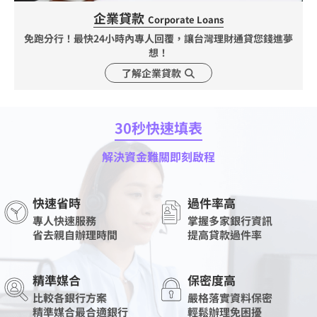
企業貸款
Corporate Loans
免跑分行！最快24小時內專人回覆，讓台灣理財通貸您錢進夢
想！
了解企業貸款
30秒快速填表
解決資金難關即刻啟程
快速省時
過件率高
專人快速服務
掌握多家銀行資訊
省去親自辦理時間
提高貸款過件率
精準媒合
保密度高
比較各銀行方案
嚴格落實資料保密
精準媒合最合適銀行
輕鬆辦理免困擾