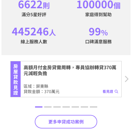
6622
100000
則
個
滿分5星好評
家庭得到幫助
445246
99
人
%
線上服務人數
口碑滿意服務
房
房
高額月付金房貸需周轉，專員協辦轉貸370萬
屋
屋
元減輕負擔
貸
貸
款
款
區域：屏東縣
見
見
貸款金額：370萬元
看見證
證
證
更多申貸成功案例