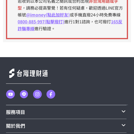
若收到以本公司名義之簡訊或合約出現
非台灣用語或字
型
，請務必提高警覺！若有任何疑慮，歡迎透過LINE官方
帳號
@imoney(點此加好友)
或手機直撥24小時免費專線
0800-885-997(點擊撥打)
進行1對1諮詢，也可撥打
165反
詐騙專線
進行驗證。
服務項目
關於我們