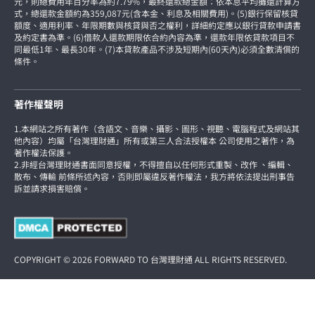
元，則總費用年百分率為約7.79%，最終還款總金額：依本息平均攤還計算方
式，總還款金額約為359,087元(含本金、利息及相關費用)。(5)銀行保留核貸
額度、適用利率、年限期數與核貸與否之權利，詳細約定應以銀行貸款申請書
及約定書為準。(6)借款人還款期限依合約內容為準，還款年限依貸款項目不
同最低1年、最長30年。(7)本貸款產品不涉及短期內(60天內)必須全數清償的
條件。
著作權聲明
1.本網站之所有著作（含語文、音樂、攝影、圖形、視聽、電腦程式及網站其
他內容）均屬「台灣理財通」所有或第三人合法授權本 公司使用之著作，為
著作權法保護。
2.非經台灣理財通書面同意授權，不得擅自以任何形式重製、改作 、編輯、
散布、傳輸 前條所述內容，否則即屬違反著作權法，我方將依法提出刑事告
訴並請求損害賠償。
COPYRIGHT © 2026 FORWARD TO 台灣理財通 ALL RIGHTS RESERVED.