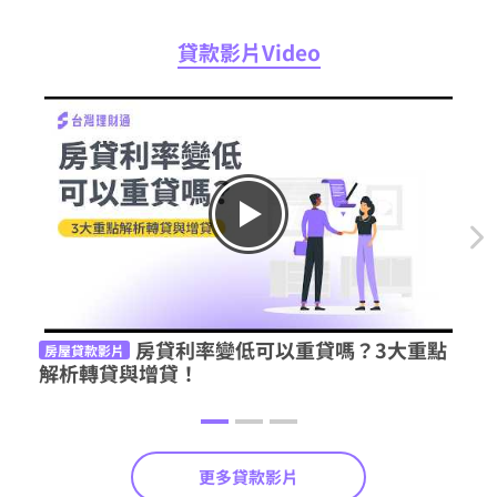
貸款影片Video
房貸利率變低可以重貸嗎？3大重點
房屋貸款影片
房屋
解析轉貸與增貸！
全
更多貸款影片