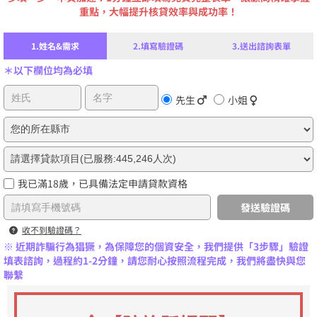
重點，大幅提升核貸效率與成功率！
1.姓名&需求
2.填寫驗證碼
3.送出諮詢表單
＊以下欄位均為必填
先生
小姐
我已滿18歲，已具備法定申請貸款資格
發送驗證碼
收不到驗證碼？
※ 近期詐騙行為猖獗，為保障您的個資安全，我們提供「3步驟」驗證
填表諮詢，過程約1-2分鐘，請您耐心按照流程完成，我們將盡快與您
聯繫