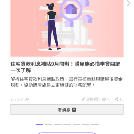
住宅貸款利息補貼9月開辦！購屋族必懂申貸關鍵
房貸
一次了解
關鍵
解析住宅貸款利息補貼政策、銀行審核重點與購屋後資金
解析
規劃，協助購屋族建立更穩健的財務配置。
資金
2026.07.09
貸款資訊
477
15
2026.
看消息