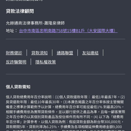
貸款法律顧問
允赫通商法律事務所-蕭隆泉律師
地址：
台中市南區忠明南路758號15樓B1戶（大安國際大樓）
財務健診
貸款須知
通路聯盟
友站連結
反詐騙聲明
隱私權政策
個人貸款需知
個人貸款總費用年百分率說明：(1)個人貸款還款年限： 最低1年最長7年。(2)
房貸還款年限：最低10年最長30年。(3)本廣告揭露之年百分率係按主管機關
備查之標準計算範例予以計算，總費用年百分率可能從最低1% 到最高20%，
相關手續費用依為實際貸款條件，並以銀行提供之產品為準，且每一顧客實際
之年百分率仍以其個別貸款產品及授信條件而有所不同。(4) 以下為「總費用
年百分率」計算參考，以個人貸款為例：假設貸款金額為新台幣300,000元，
貸款期間5年，貸款利率為6.25%，手續費及各項相關延伸費用總金額9,000