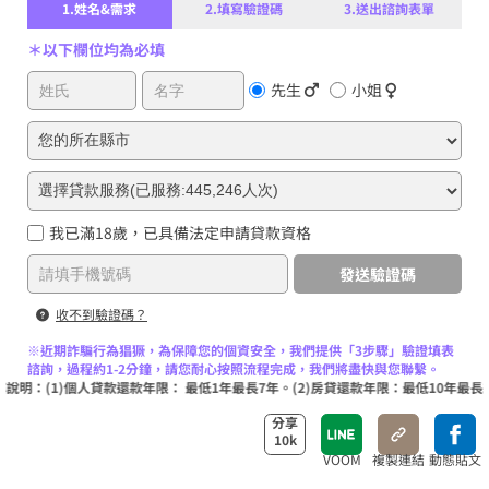
1.姓名&需求
2.填寫驗證碼
3.送出諮詢表單
＊以下欄位均為必填
先生
小姐
我已滿18歲，已具備法定申請貸款資格
發送驗證碼
收不到驗證碼？
※近期詐騙行為猖獗，為保障您的個資安全，我們提供「3步驟」驗證填表
諮詢，過程約1-2分鐘，請您耐心按照流程完成，我們將盡快與您聯繫。
)個人貸款還款年限： 最低1年最長7年。(2)房貸還款年限：最低10年最長30年。
分享
10k
VOOM
複製連結
動態貼文