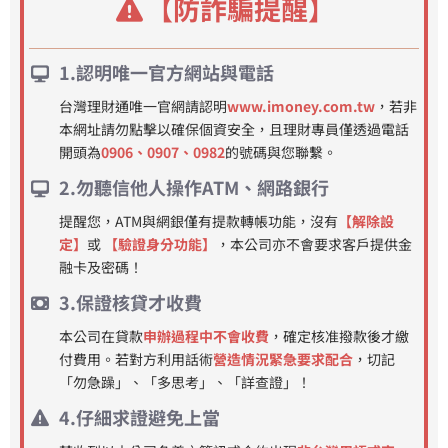
【防詐騙提醒】
1.認明唯一官方網站與電話
台灣理財通唯一官網請認明
www.imoney.com.tw
，若非
本網址請勿點擊以確保個資安全，且理財專員僅透過電話
開頭為
0906、0907、0982
的號碼與您聯繫。
2.勿聽信他人操作ATM、網路銀行
提醒您，ATM與網銀僅有提款轉帳功能，沒有
【解除設
定】
或
【驗證身分功能】
，本公司亦不會要求客戶提供金
融卡及密碼！
3.保證核貸才收費
本公司在貸款
申辦過程中不會收費
，確定核准撥款後才繳
付費用。若對方利用話術
營造情況緊急要求配合
，切記
「勿急躁」、「多思考」、「詳查證」！
4.仔細求證避免上當