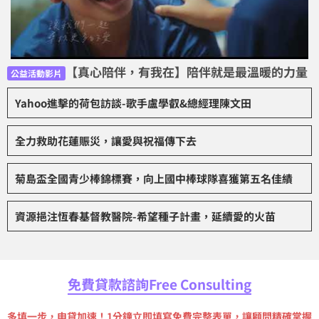
【真心陪伴，有我在】陪伴就是最溫暖的力量
公益活動影片
Yahoo進擊的荷包訪談-歌手盧學叡&總經理陳文田
全力救助花蓮賑災，讓愛與祝福傳下去
菊島盃全國青少棒錦標賽，向上國中棒球隊喜獲第五名佳績
資源挹注恆春基督教醫院-希望種子計畫，延續愛的火苗
免費貸款諮詢Free Consulting
多填一步，申貸加速！1分鐘立即填寫免費完整表單，讓顧問精確掌握