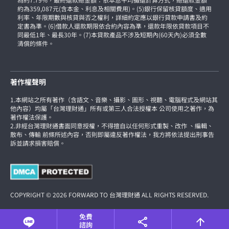
約為359,087元(含本金、利息及相關費用)。(5)銀行保留核貸額度、適用
利率、年限期數與核貸與否之權利，詳細約定應以銀行貸款申請書及約
定書為準。(6)借款人還款期限依合約內容為準，還款年限依貸款項目不
同最低1年、最長30年。(7)本貸款產品不涉及短期內(60天內)必須全數
清償的條件。
著作權聲明
1.本網站之所有著作（含語文、音樂、攝影、圖形、視聽、電腦程式及網站其
他內容）均屬「台灣理財通」所有或第三人合法授權本 公司使用之著作，為
著作權法保護。
2.非經台灣理財通書面同意授權，不得擅自以任何形式重製、改作 、編輯、
散布、傳輸 前條所述內容，否則即屬違反著作權法，我方將依法提出刑事告
訴並請求損害賠償。
COPYRIGHT © 2026 FORWARD TO 台灣理財通 ALL RIGHTS RESERVED.
免費
諮詢