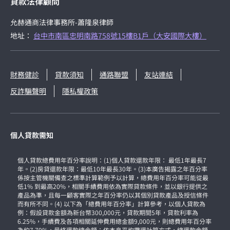
貸款法律顧問
允赫通商法律事務所-蕭隆泉律師
地址：
台中市南區忠明南路758號15樓B1戶（大安國際大樓）
財務健診
貸款須知
通路聯盟
友站連結
反詐騙聲明
隱私權政策
個人貸款需知
個人貸款總費用年百分率說明：(1)個人貸款還款年限： 最低1年最長7
年。(2)房貸還款年限：最低10年最長30年。(3)本廣告揭露之年百分率
係按主管機關備查之標準計算範例予以計算，總費用年百分率可能從最
低1% 到最高20%，相關手續費用依為實際貸款條件，並以銀行提供之
產品為準，且每一顧客實際之年百分率仍以其個別貸款產品及授信條件
而有所不同。(4) 以下為「總費用年百分率」計算參考，以個人貸款為
例：假設貸款金額為新台幣300,000元，貸款期間5年，貸款利率為
6.25%，手續費及各項相關延伸費用總金額9,000元，則總費用年百分率
為約7.79%，最終還款總金額：依本息平均攤還計算方式，總還款金額