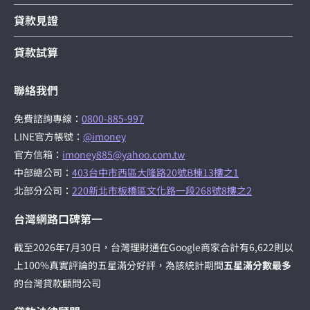
貸款見證
貸款試算
聯絡我們
免費諮詢專線：
0800-885-997
LINE官方帳號：
@imoney
官方信箱：
imoney885@yahoo.com.tw
中部總公司：
403台中市西區大隆路20號B棟13樓之1
北部分公司：
220新北市板橋區文化路一段268號8樓之2
台灣網路口碑第一
截至2026年7月30日，台灣理財通在Google商家合計有6,622則以
上100%真實評論的五星滿分好評，為該統計期間
五星滿分數最多
的台灣貸款顧問公司