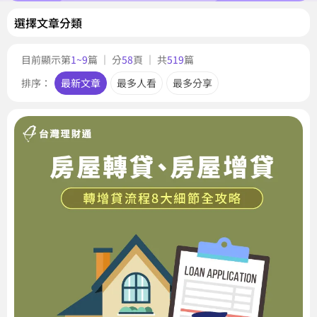
選擇文章分類
目前顯示第
1~9
篇 ｜ 分
58
頁 ｜ 共
519
篇
排序：
最新文章
最多人看
最多分享