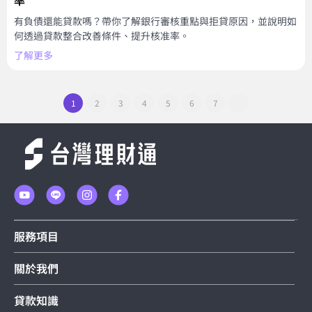
率
有負債還能貸款嗎？帶你了解銀行審核重點與拒貸原因，並說明如
何透過貸款整合改善條件、提升核准率。
了解更多
1
2
3
4
5
6
7
服務項目
關於我們
貸款知識