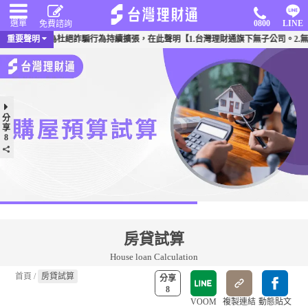
選單
0800
LINE
免費諮詢
事件頻傳，為杜絕詐騙行為持續擴張，在此聲明【1.台灣理財通旗下無子公司。2.無
重要聲明
分
享
8
房貸試算
House loan Calculation
首頁
/
房貸試算
分享
8
VOOM
複製連結
動態貼文