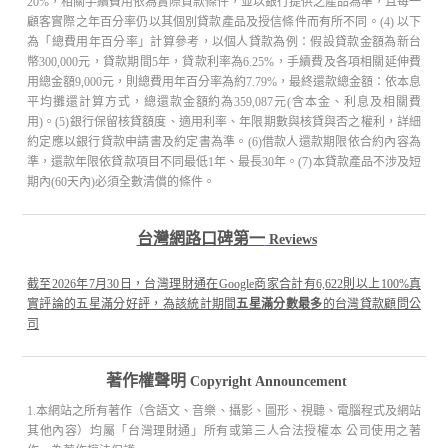
20%，相關手續費用依為實際貸款條件，並以銀行提供之產品為準，且每一
顧客實際之年百分率仍以其個別貸款產品及授信條件而有所不同。(4) 以下
為「總費用年百分率」計算參考，以個人貸款為例：假設貸款金額為新台
幣300,000元，貸款期間5年，貸款利率為6.25%，手續費及各項相關延伸費
用總金額9,000元，則總費用年百分率為約7.79%，最終還款總金額：依本息
平均攤還計算方式，總還款金額約為359,087元(含本金、利息及相關費
用)。(5)銀行保留核貸額度、適用利率、年限期數與核貸與否之權利，詳細
約定應以銀行貸款申請書及約定書為準。(6)借款人還款期限依合約內容為
準，還款年限依貸款項目不同最低1年、最長30年。(7)本貸款產品不涉及短
期內(60天內)必須全數清償的條件。
台灣網路口碑第一
Reviews
截至2026年7月30日，台灣理財通在Google商家合計有6,622則以上100%真
實評論的五星滿分好評，為該統計期間
五星滿分數最多
的台灣貸款顧問公
司
著作權聲明
Copyright Announcement
1.本網站之所有著作（含語文、音樂、攝影、圖形、視聽、電腦程式及網站
其他內容）均屬「台灣理財通」所有或第三人合法授權本 公司使用之著