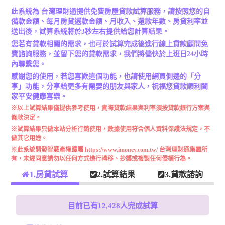
此系統為 台灣理財通提供免費房屋貸款試算服務，請按照您的自
備款金額、每月房貸還款金額、月收入、還款年數、房貸利率並
送出後，試算系統將於3秒左右提供給您計算結果。
您若有貸款相關的需求，也可於試算完成後進行線上貸款顧問免
費諮詢服務，並留下您的貸款需求，我們將儘快於上班日24小時
內聯繫您。
感謝您的使用，若您喜歡這個功能，也請使用網頁側邊的「分
享」功能，分享給更多有需要的朋友與家人，祝福您貸款順利闔
家平安健康喜樂。
※以上試算結果僅提供參考使用，實際貸款結果與利率須按貸款銀行方案與
條款決定。
※試算結果只做本站分析行銷使用，數據使用符合個人資料保護法規定，不
做其它用途。
※此系統開發智慧產權歸屬 https://www.imoney.com.tw/ 台灣理財通集團所
有，未經同意請勿以任何方式進行轉移、抄襲或複製任何侵權行為。
1.房貸試算
2.試算結果
3.貸款諮詢
目前已有12,428人完成試算