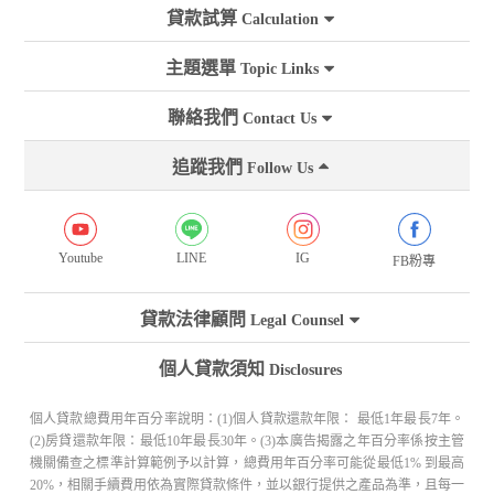
貸款試算
Calculation
主題選單
Topic Links
聯絡我們
Contact Us
追蹤我們
Follow Us
Youtube
LINE
IG
FB粉專
貸款法律顧問
Legal Counsel
個人貸款須知
Disclosures
個人貸款總費用年百分率說明：(1)個人貸款還款年限： 最低1年最長7年。
(2)房貸還款年限：最低10年最長30年。(3)本廣告揭露之年百分率係按主管
機關備查之標準計算範例予以計算，總費用年百分率可能從最低1% 到最高
20%，相關手續費用依為實際貸款條件，並以銀行提供之產品為準，且每一