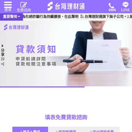
選單
0800
LINE
免費諮詢
騙事件頻傳，為杜絕詐騙行為持續擴張，在此聲明【1.台灣理財通旗下無子公司。2.無
重要聲明
分
享
22
填表免費貸款諮詢