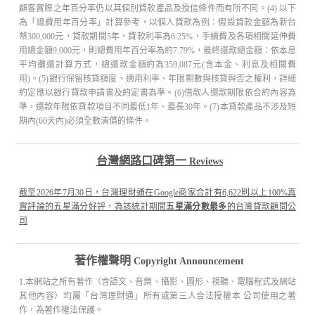
顧客實際之年百分率仍以其個別貸款產品及授信條件而有所不同。(4) 以下
為「總費用年百分率」計算參考，以個人貸款為例：假設貸款金額為新台
幣300,000元，貸款期間5年，貸款利率為6.25%，手續費及各項相關延伸費
用總金額9,000元，則總費用年百分率為約7.79%，最終還款總金額：依本息
平均攤還計算方式，總還款金額約為359,087元(含本金、利息及相關費
用)。(5)銀行保留核貸額度、適用利率、年限期數與核貸與否之權利，詳細
約定應以銀行貸款申請書及約定書為準。(6)借款人還款期限依合約內容為
準，還款年限依貸款項目不同最低1年、最長30年。(7)本貸款產品不涉及短
期內(60天內)必須全數清償的條件。
台灣網路口碑第一
Reviews
截至2026年7月30日，台灣理財通在Google商家合計有6,622則以上100%真
實評論的五星滿分好評，為該統計期間
五星滿分數最多
的台灣貸款顧問公
司
著作權聲明
Copyright Announcement
1.本網站之所有著作（含語文、音樂、攝影、圖形、視聽、電腦程式及網站
其他內容）均屬「台灣理財通」所有或第三人合法授權本 公司使用之著
作，為著作權法保護。