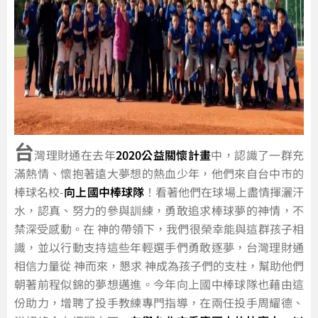
台
灣理財通在去年
2020公益關懷計畫
中，認識了一群充
滿熱情、懷抱著遠大夢想的熱血少年，他們來自台中市的
棒球名校-
向上國中棒球隊
！看著他們在球場上盡情揮灑汗
水，認真、努力的參與訓練，勇敢追求棒球夢的神情，不
禁深受感動。在 神的帶領下，我們很榮幸能與這群孩子相
識，並以行動支持這些年輕選手們勇敢逐夢，台灣理財通
相信力量從 神而來，懇求 神成為孩子們的支柱，幫助他們
朝著前程似錦的夢想邁進。今年向上國中棒球隊也藉由這
份助力，增聘了投手教練專門指導，在兩任投手周耀德、