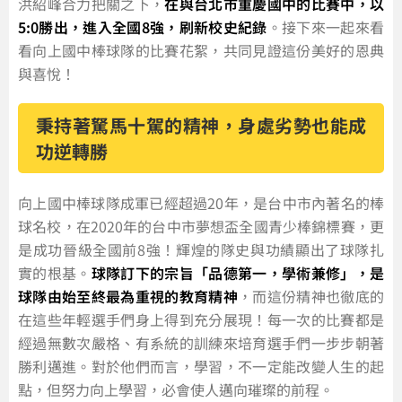
洪紹峰合力把關之下，
在與台北市重慶國中的比賽中，以
5:0勝出，進入全國8強，刷新校史紀錄
。接下來一起來看
看向上國中棒球隊的比賽花絮，共同見證這份美好的恩典
與喜悅！
秉持著駑馬十駕的精神，身處劣勢也能成
功逆轉勝
向上國中棒球隊成軍已經超過20年，是台中市內著名的棒
球名校，在2020年的台中市夢想盃全國青少棒錦標賽，更
是成功晉級全國前8強！輝煌的隊史與功績顯出了球隊扎
實的根基。
球隊訂下的宗旨「品德第一，學術兼修」，是
球隊由始至終最為重視的教育精神
，而這份精神也徹底的
在這些年輕選手們身上得到充分展現！每一次的比賽都是
經過無數次嚴格、有系統的訓練來培育選手們一步步朝著
勝利邁進。對於他們而言，學習，不一定能改變人生的起
點，但努力向上學習，必會使人邁向璀璨的前程。