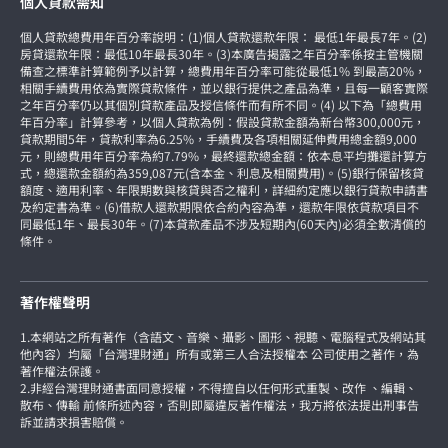
個人貸款需知
個人貸款總費用年百分率說明：(1)個人貸款還款年限： 最低1年最長7年。(2)
房貸還款年限：最低10年最長30年。(3)本廣告揭露之年百分率係按主管機關
備查之標準計算範例予以計算，總費用年百分率可能從最低1% 到最高20%，
相關手續費用依為實際貸款條件，並以銀行提供之產品為準，且每一顧客實際
之年百分率仍以其個別貸款產品及授信條件而有所不同。(4) 以下為「總費用
年百分率」計算參考，以個人貸款為例：假設貸款金額為新台幣300,000元，
貸款期間5年，貸款利率為6.25%，手續費及各項相關延伸費用總金額9,000
元，則總費用年百分率為約7.79%，最終還款總金額：依本息平均攤還計算方
式，總還款金額約為359,087元(含本金、利息及相關費用)。(5)銀行保留核貸
額度、適用利率、年限期數與核貸與否之權利，詳細約定應以銀行貸款申請書
及約定書為準。(6)借款人還款期限依合約內容為準，還款年限依貸款項目不
同最低1年、最長30年。(7)本貸款產品不涉及短期內(60天內)必須全數清償的
條件。
著作權聲明
1.本網站之所有著作（含語文、音樂、攝影、圖形、視聽、電腦程式及網站其
他內容）均屬「台灣理財通」所有或第三人合法授權本 公司使用之著作，為
著作權法保護。
2.非經台灣理財通書面同意授權，不得擅自以任何形式重製、改作 、編輯、
散布、傳輸 前條所述內容，否則即屬違反著作權法，我方將依法提出刑事告
訴並請求損害賠償。