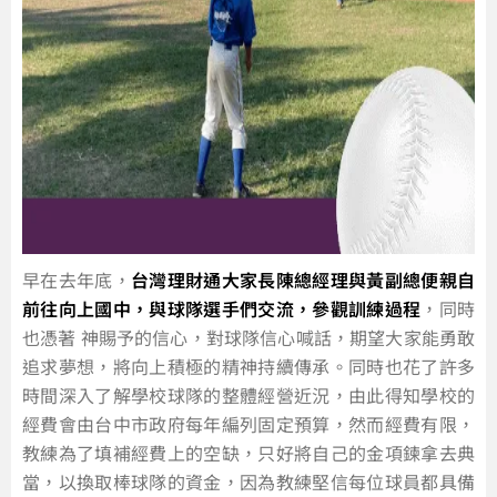
早在去年底，
台灣理財通大家長陳總經理與黃副總便親自
前往向上國中，與球隊選手們交流，參觀訓練過程
，同時
也憑著 神賜予的信心，對球隊信心喊話，期望大家能勇敢
追求夢想，將向上積極的精神持續傳承。同時也花了許多
時間深入了解學校球隊的整體經營近況，由此得知學校的
經費會由台中市政府每年編列固定預算，然而經費有限，
教練為了填補經費上的空缺，只好將自己的金項鍊拿去典
當，以換取棒球隊的資金，因為教練堅信每位球員都具備