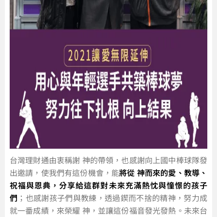
台灣理財通由衷稱謝 神的帶領，也感謝向上國中棒球隊發
出邀請，使我們有這份機會，能
將從 神而來的愛、教導、
祝福與恩典，分享給這群對未來充滿熱忱與憧憬的孩子
們
；也感謝孩子們與教練，透過鍥而不捨的精神，努力成
就一番成績，來榮耀 神，並讓這份福音發光發熱。未來台