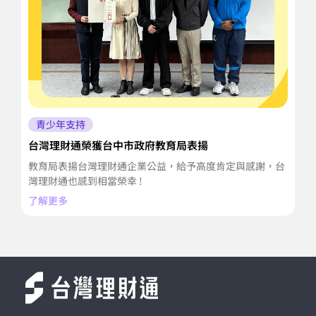
青少年支持
台灣理財通榮獲台中市政府教育局表揚
菊
佳
教育局表揚台灣理財通企業公益，給予高度肯定與感謝，台
向
灣理財通也感到相當榮幸 !
努
了解更多
了