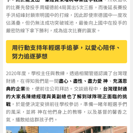
的比賽先發投手周耀德前4局賞出5次三振，而後延長賽投
手洪紹峰封鎖崇明國中的打線，因此即使崇德國中一度攻
佔滿壘，但仍無法成功突破城池，最後向上國中在投手的
嚴密防線下拿下勝利，成為這次比賽的贏家。
用行動支持年輕選手追夢，以愛心陪伴、
努力追逐夢想
2020年度，學校主任與教練，透過相關管道認識了台灣理
財通，在得知我們是一間
盡心、盡性、盡力愛 神
、
充滿恩
典的企業
後，便前往公司拜訪。交談過程中，
台灣理財通
的大家長陳總經理與黃副總也了解到球隊現正面臨的挑
戰
，於是便決定安排前往學校參訪，準備一睹年輕選手們
的風采，並將 神在他們身上的教導，以及基督的馨香之
氣，播散給這群孩子們。