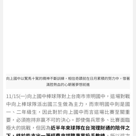
向上國中以駑馬十駕的精神不斷訓練，相信奇蹟就在日月累積的努力中，懷著
滿腔熱血的心朝著夢想前進
11/15(一)向上國中棒球隊對上台南市崇明國中，這場對戰
中向上棒球隊派出國三生做為主力，而崇明國中則是國
一、二年級生，因此對於向上國中而言這場比賽至關重
要，必須抱持非贏不可的決心。即使傷兵眾多、比賽面臨
極大的挑戰，但因為
近半年來球隊在台灣理財通的陪伴之
下，終於能支出一筆經費來增聘專業投手教練
，所以這次