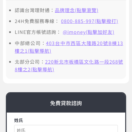
認識台灣理財通：
品牌理念(點擊瀏覽)
24H免費服務專線：
0800-885-997(點擊撥打)
LINE官方帳號諮詢：
@imoney(點擊加好友)
中部總公司：
403台中市西區大隆路20號B棟13
樓之1(點擊導航)
北部分公司：
220新北市板橋區文化路一段268號
8樓之2(點擊導航)
免費貸款諮詢
姓氏