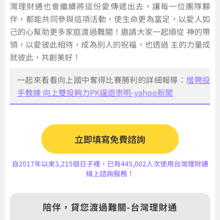
灣理財通也會繼續將這份愛傳遞出去，讓每一位團隊夥
伴，都能共同參與這項活動，使生命更為富足，以愛人如
己的心幫助更多家庭渡過難關！邀請大家一起順從 神的帶
領，以愛彼此相待，成為別人的祝福，也透過 主的力量成
就彼此，共創美好！
一起來看看向上國中奪得比賽勝利的詳細報導：
增聘投
手教練 向上雙投夠力PK逼退崇明-yahoo新聞
立即填寫免費諮詢
自2017年以來3,215個日子裡，已有445,002人次使用台灣理財通
線上諮詢服務！
陪伴，貸您渡過難關-台灣理財通