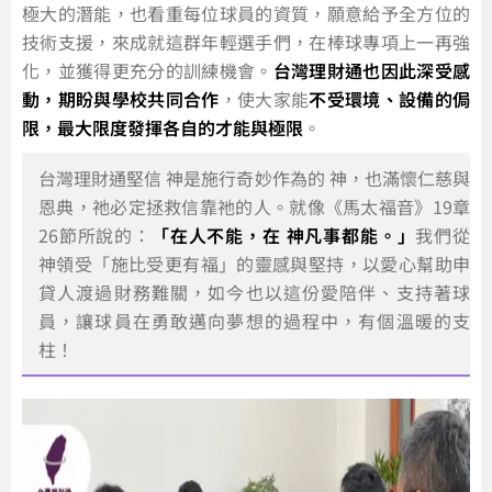
極大的潛能，也看重每位球員的資質，願意給予全方位的
技術支援，來成就這群年輕選手們，在棒球專項上一再強
化，並獲得更充分的訓練機會。
台灣理財通也因此深受感
動，期盼與學校共同合作
，使大家能
不受環境、設備的侷
限，最大限度發揮各自的才能與極限
。
台灣理財通堅信 神是施行奇妙作為的 神，也滿懷仁慈與
恩典，祂必定拯救信靠祂的人。就像《馬太福音》19章
26節所說的：
「在人不能，在 神凡事都能。」
我們從
神領受「施比受更有福」的靈感與堅持，以愛心幫助申
貸人渡過財務難關，如今也以這份愛陪伴、支持著球
員，讓球員在勇敢邁向夢想的過程中，有個溫暖的支
柱！