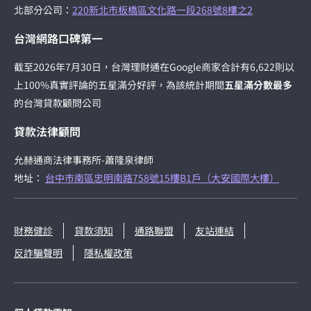
北部分公司：
220新北市板橋區文化路一段268號8樓之2
台灣網路口碑第一
截至2026年7月30日，台灣理財通在Google商家合計有6,622則以
上100%真實評論的五星滿分好評，為該統計期間
五星滿分數最多
的台灣貸款顧問公司
貸款法律顧問
允赫通商法律事務所-蕭隆泉律師
地址：
台中市南區忠明南路758號15樓B1戶（大安國際大樓）
財務健診
貸款須知
通路聯盟
友站連結
反詐騙聲明
隱私權政策