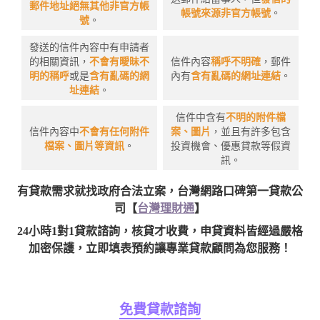
郵件地址絕無其他非官方帳
帳號來源非官方帳號
。
號
。
發送的信件內容中有申請者
的相關資訊，
不會有曖昧不
信件內容
稱呼不明確
，郵件
明的稱呼
或是
含有亂碼的網
內有
含有亂碼的網址連結
。
址連結
。
信件中含有
不明的附件檔
信件內容中
不會有任何附件
案、圖片
，並且有許多包含
檔案、圖片等資訊
。
投資機會、優惠貸款等假資
訊。
有貸款需求就找政府合法立案，台灣網路口碑第一貸款公
司【
台灣理財通
】
24小時1對1貸款諮詢，核貸才收費，申貸資料皆經過嚴格
加密保護，立即填表預約讓專業貸款顧問為您服務！
免費貸款諮詢