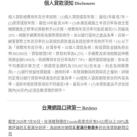
個人貸款須知
Disclosures
個人貸款總費用年百分率說明：(1)個人貸款還款年限： 最低1年最長7年。
(2)房貸還款年限：最低10年最長30年。(3)本廣告揭露之年百分率係按主管
機關備查之標準計算範例予以計算，總費用年百分率可能從最低1% 到最高
20%，相關手續費用依為實際貸款條件，並以銀行提供之產品為準，且每一
顧客實際之年百分率仍以其個別貸款產品及授信條件而有所不同。(4) 以下
為「總費用年百分率」計算參考，以個人貸款為例：假設貸款金額為新台
幣300,000元，貸款期間5年，貸款利率為6.25%，手續費及各項相關延伸費
用總金額9,000元，則總費用年百分率為約7.79%，最終還款總金額：依本息
平均攤還計算方式，總還款金額約為359,087元(含本金、利息及相關費
用)。(5)銀行保留核貸額度、適用利率、年限期數與核貸與否之權利，詳細
約定應以銀行貸款申請書及約定書為準。(6)借款人還款期限依合約內容為
準，還款年限依貸款項目不同最低1年、最長30年。(7)本貸款產品不涉及短
期內(60天內)必須全數清償的條件。
台灣網路口碑第一
Reviews
截至2026年7月30日，台灣理財通在Google商家合計有6,622則以上100%真
實評論的五星滿分好評，為該統計期間
五星滿分數最多
的台灣貸款顧問公
司