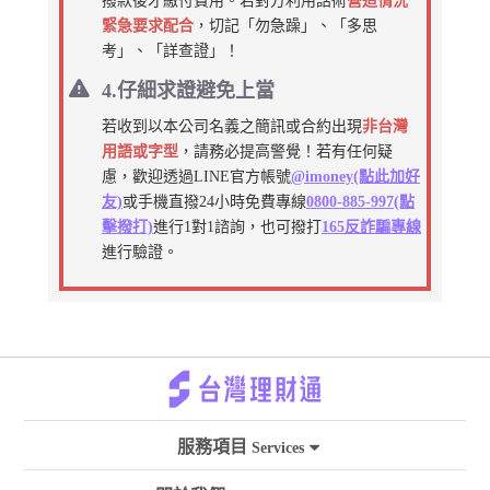
撥款後才繳付費用。若對方利用話術
營造情況
緊急要求配合
，切記「勿急躁」、「多思
考」、「詳查證」！
4.仔細求證避免上當
若收到以本公司名義之簡訊或合約出現
非台灣
用語或字型
，請務必提高警覺！若有任何疑
慮，歡迎透過LINE官方帳號
@imoney(點此加好
友)
或手機直撥24小時免費專線
0800-885-997(點
擊撥打)
進行1對1諮詢，也可撥打
165反詐騙專線
進行驗證。
服務項目
Services