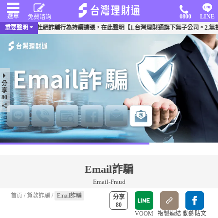
選單
0800
LINE
免費諮詢
件頻傳，為杜絕詐騙行為持續擴張，在此聲明【1.台灣理財通旗下無子公司。2.無投
重要聲明
分
享
80
Email詐騙
Email-Fraud
首頁
/
貸款詐騙
/
Email詐騙
分享
80
VOOM
複製連結
動態貼文