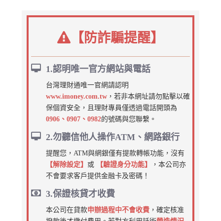
【防詐騙提醒】
1.認明唯一官方網站與電話
台灣理財通唯一官網請認明
www.imoney.com.tw
，若非本網址請勿點擊以確
保個資安全，且理財專員僅透過電話開頭為
0906、0907、0982
的號碼與您聯繫。
2.勿聽信他人操作ATM、網路銀行
提醒您，ATM與網銀僅有提款轉帳功能，沒有
【解除設定】
或
【驗證身分功能】
，本公司亦
不會要求客戶提供金融卡及密碼！
3.保證核貸才收費
本公司在貸款
申辦過程中不會收費
，確定核准