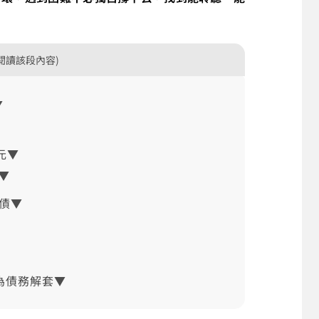
閱讀該段內容)
▼
元▼
▼
債▼
為債務解套▼