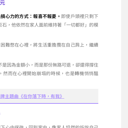
7元
耗損心力的方式：報喜不報憂。
即使戶頭裡只剩下
的巨石，他依然在家人面前維持著「一切都好」的模
、困難憋在心裡，將生活重擔攬在自己肩上，繼續
不是因為金額小，而是那份無路可退，卻還得撐住
。然而在心裡開始崩塌的時候，也是轉機悄悄醞
品牌主題曲《在你落下時，有我》
谷
卸下心中逞強，回到家中，像家人坦然的訴說自己