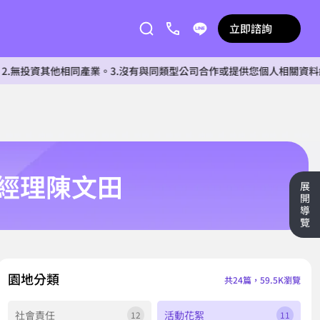
立即諮詢
他相同產業。3.沒有與同類型公司合作或提供您個人相關資料給任何單位
總經理陳文田
展
開
導
覽
園地分類
共24篇，59.5K瀏覽
社會​責任
活動花絮
12
11