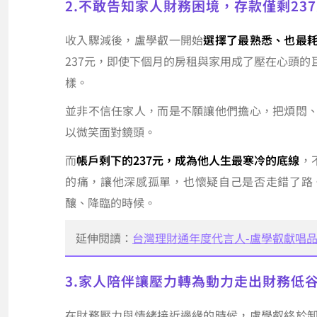
2.不敢告知家人財務困境，存款僅剩23
收入驟減後，盧學叡一開始
選擇了最熟悉、也最
237元，即使下個月的房租與家用成了壓在心頭
樣。
並非不信任家人，而是不願讓他們擔心，把煩悶
以微笑面對鏡頭。
而
帳戶剩下的237元，成為他人生最寒冷的底線
，
的痛，讓他深感孤單，也懷疑自己是否走錯了路
釀、降臨的時候。
延伸閱讀：
台灣理財通年度代言人-盧學叡獻唱
3.家人陪伴讓壓力轉為動力走出財務低
在財務壓力與情緒接近邊緣的時候，盧學叡終於