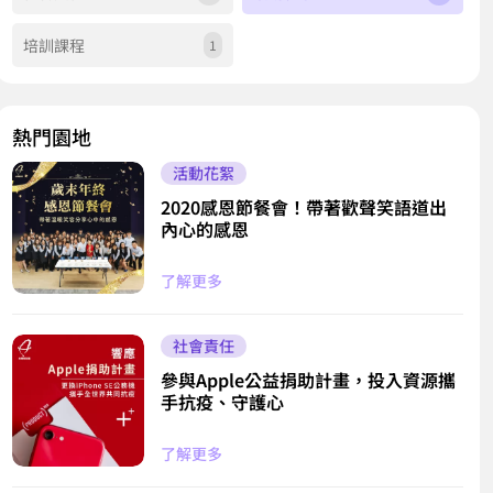
培訓課程
1
熱門園地
活動花絮
2020感恩節餐會！帶著歡聲笑語道出
內心的感恩
了解更多
社會​責任
參與Apple公益捐助計畫，投入資源攜
手抗疫、守護心
了解更多