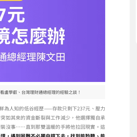
聽聽看盧學叡、台灣理財通總經理的經驗之談！
鮮為人知的低谷經歷——存款只剩下237元、壓力
對突如其來的資金斷裂與工作減少，他選擇獨自承
假裝沒事……直到那雙溫暖的手將他拉回現實。這
一環，遇到困難不必獨自撐下去，找到能聆聽、能