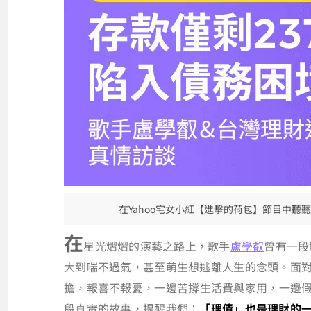
在Yahoo宅女小紅【進擊的荷包】節目中
在
星光熠熠的演藝之路上，歌手
盧學叡
曾有一段
大到喘不過氣，甚至萌生想逃離人生的念頭。面
擔，報喜不報憂，一邊苦撐生活費與家用，一邊
段真實的故事，提醒我們：
「理債」也是理財的