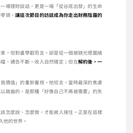
是一場理財談話，更是一場「從谷底出發」的生命
的零頭，
讓這次節目的訪談成為你走出財務陰霾的
結束，但對盧學叡而言，卻是從一個被鎂光燈圍繞
滿檔、通告不斷，收入自然穩定；但在
解約後，一
自我價值」的重新審視。他坦言，當時最深的焦慮
難以啟齒的，是那種「好像自己不再被需要」的失
道該怎麼說、怎麼做，才能被人接住。正是在這樣
入他的世界。