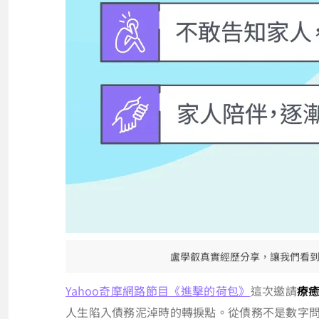
盧學叡真實經歷分享，讓我們看
Yahoo奇摩網路節目《進擊的荷包》
這次邀請
療
人生陷入債務泥淖時的轉捩點。從債務不是數字