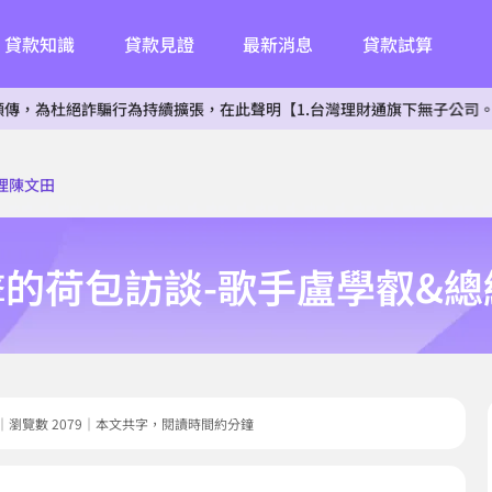
貸款知識
貸款見證
最新消息
貸款試算
詐騙行為持續擴張，在此聲明【1.台灣理財通旗下無子公司。2.無投資其
經理陳文田
進擊的荷包訪談-歌手盧學叡&
8.04｜瀏覽數 2079｜本文共字，閱讀時間約分鐘