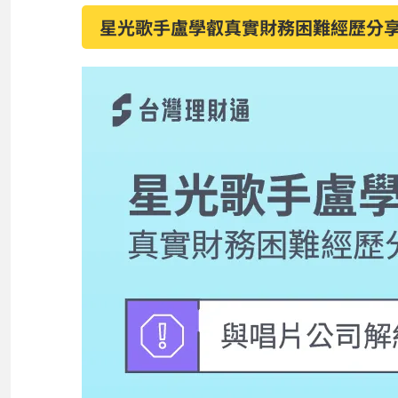
星光歌手盧學叡真實財務困難經歷分