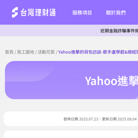
服務項目
關於我們
近期金融詐騙事件頻傳，為杜絕
首頁
/
員工園地
/
活動花絮
/
Yahoo進擊的荷包訪談-歌手盧學叡&總
Yahoo
發佈日期 2025.07.23｜更新日期 2025.0