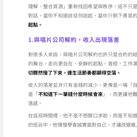
理解、整合資源」重新找回希望與秩序，這不只
對話。當你不知道該從何說起，當你只剩下勇氣
起點。
1.與唱片公司解約，收入出現落差
對很多人來說，與唱片公司解約也許只是合約的
的舞台，走向更自在、安靜的起點。曾經，工作
切驟然慢了下來，連生活節奏都顯得空蕩。
收入的落差並非只有金錢的減少，更像是一場「
是「
不知道下一筆錢什麼時候會來
」，而更讓他
落感。
在這段時間裡，他不是不想開口求助，而是不知
的低谷中，他慢慢學會誠實面對自己，才讓改變進