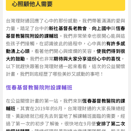
心照顧他人需要
台灣理財通回應了心中的那份感動，我們帶著滿滿的愛與
力量，踏足了台中的
新社基督長老教會
、
向上國中
與
恆春
基督教醫院附設的課輔班
。我們非常榮幸也很開心能與這
些孩子們接觸，在認識彼此的過程中，心中真的
有許多感
動湧上心頭
，看著他們開心與燦爛的笑容，
使我們得到很
大的鼓勵
。我們也非常
期待與大家分享這份心中的喜悅
，
以下就趕快跟著台灣理財通一起來看看，這次的公益關懷
計畫，我們到底經歷了哪些美妙又感動的事吧！
恆春基督教醫院附設課輔班
在公益關懷計畫的第一站，我們來到
恆春基督教醫院的課
輔班
，其實在2019年的8月，台灣理財通的大家長陳總經
理、黃副總就已經先去到當地了解課輔班面臨的需要，經
過了第一次的初步了解後，很快地在9月便
安排了第二次