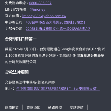
免費諮詢專線：
0800-885-997
LINE官方帳號：
@imoney
官方信箱：
imoney885@yahoo.com.tw
中部總公司：
403台中市西區大隆路20號B棟13樓之1
北部分公司：
220新北市板橋區文化路一段268號8樓之2
台灣網路口碑第一
截至2026年7月30日，台灣理財通在Google商家合計有6,622則以
上100%真實評論的五星滿分好評，為該統計期間
五星滿分數最多
的台灣貸款顧問公司
貸款法律顧問
允赫通商法律事務所-蕭隆泉律師
地址：
台中市南區忠明南路758號15樓B1戶（大安國際大樓）
財務健診
貸款須知
通路聯盟
友站連結