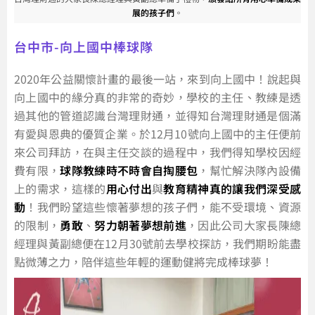
展的孩子們
。
台中市-向上國中棒球隊
2020年公益關懷計畫的最後一站，來到向上國中！說起與
向上國中的緣分真的非常的奇妙，學校的主任、教練是透
過其他的管道認識台灣理財通，並得知台灣理財通是個滿
有愛與恩典的優質企業。於12月10號向上國中的主任便前
來公司拜訪，在與主任交談的過程中，我們得知學校因經
費有限，
球隊教練時不時會自掏腰包
，幫忙解決隊內設備
上的需求，這樣的
用心付出
與
教育精神真的讓我們深受感
動
！我們盼望這些懷著夢想的孩子們，能不受環境、資源
的限制，
勇敢
、
努力朝著夢想前進
，因此公司大家長陳總
經理與黃副總便在12月30號前去學校探訪，我們期盼能盡
點微薄之力，陪伴這些年輕的運動健將完成棒球夢！