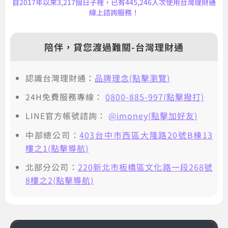
自2017年以來3,217個日子裡，已有445,246人次使用台灣理財通
線上諮詢服務！
陪伴，貸您渡過難關-台灣理財通
認識台灣理財通：
品牌理念(點擊瀏覽)
24H免費服務專線：
0800-885-997(點擊撥打)
LINE官方帳號諮詢：
@imoney(點擊加好友)
中部總公司：
403台中市西區大隆路20號B棟13
樓之1(點擊導航)
北部分公司：
220新北市板橋區文化路一段268號
8樓之2(點擊導航)