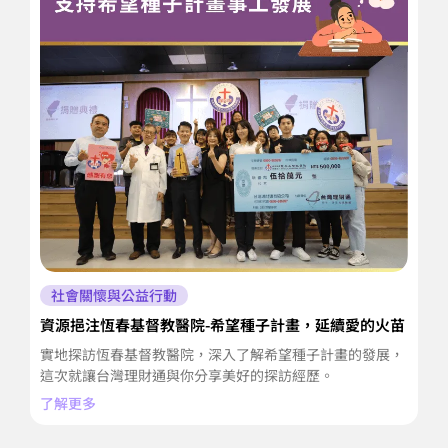
社會關懷與公益行動
資源挹注恆春基督教醫院-希望種子計畫，延續愛的火苗
參
實地探訪恆春基督教醫院，深入了解希望種子計畫的發展，
公
這次就讓台灣理財通與你分享美好的探訪經歷。
i
了解更多
了