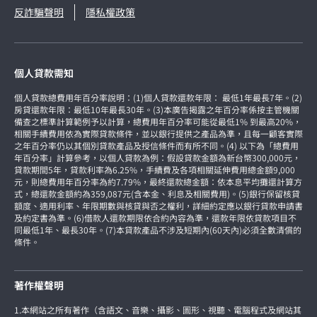
反詐騙聲明
隱私權政策
個人貸款需知
個人貸款總費用年百分率說明：(1)個人貸款還款年限： 最低1年最長7年。(2)
房貸還款年限：最低10年最長30年。(3)本廣告揭露之年百分率係按主管機關
備查之標準計算範例予以計算，總費用年百分率可能從最低1% 到最高20%，
相關手續費用依為實際貸款條件，並以銀行提供之產品為準，且每一顧客實際
之年百分率仍以其個別貸款產品及授信條件而有所不同。(4) 以下為「總費用
年百分率」計算參考，以個人貸款為例：假設貸款金額為新台幣300,000元，
貸款期間5年，貸款利率為6.25%，手續費及各項相關延伸費用總金額9,000
元，則總費用年百分率為約7.79%，最終還款總金額：依本息平均攤還計算方
式，總還款金額約為359,087元(含本金、利息及相關費用)。(5)銀行保留核貸
額度、適用利率、年限期數與核貸與否之權利，詳細約定應以銀行貸款申請書
及約定書為準。(6)借款人還款期限依合約內容為準，還款年限依貸款項目不
同最低1年、最長30年。(7)本貸款產品不涉及短期內(60天內)必須全數清償的
條件。
著作權聲明
1.本網站之所有著作（含語文、音樂、攝影、圖形、視聽、電腦程式及網站其