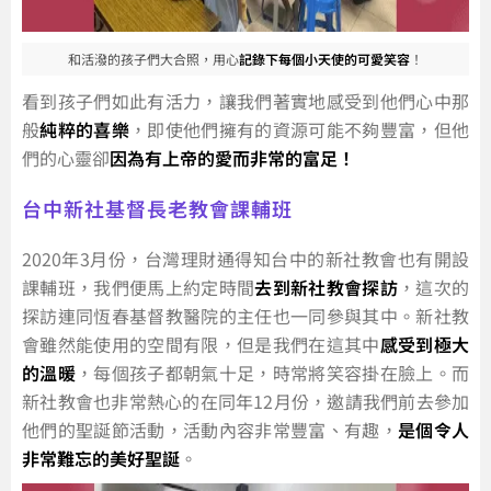
和活潑的孩子們大合照，用心
記錄下每個小天使的可愛笑容
！
看到孩子們如此有活力，讓我們著實地感受到他們心中那
般
純粹的喜樂
，即使他們擁有的資源可能不夠豐富，但他
們的心靈卻
因為有上帝的愛而非常的富足！
台中新社基督長老教會課輔班
2020年3月份，台灣理財通得知台中的新社教會也有開設
課輔班，我們便馬上約定時間
去到新社教會探訪
，這次的
探訪連同恆春基督教醫院的主任也一同參與其中。新社教
會雖然能使用的空間有限，但是我們在這其中
感受到極大
的溫暖
，每個孩子都朝氣十足，時常將笑容掛在臉上。而
新社教會也非常熱心的在同年12月份，邀請我們前去參加
他們的聖誕節活動，活動內容非常豐富、有趣，
是個令人
非常難忘的美好聖誕
。