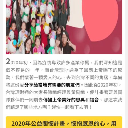
2
020年初，因為疫情導致許多產業停擺，我們深知這是
個不容易的一年，而台灣理財通為了回應上帝賜下的感
動，我們懷著一顆愛人的心，去到台灣不同的角落，準備
將這份愛
分享給當地有需要的朋友們
。因此從2020年初，
台灣理財通的大家長陳總經理與黃副總，便計畫著要與團
隊夥伴們一同前去
傳揚上帝美好的恩典
和
福音
。那這次我
們踏足了哪些地方呢？趕快一起看下去吧！
2020年公益關懷計畫，懷抱感恩的心，用