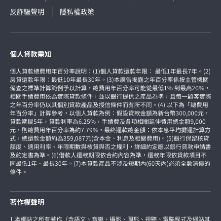
反詐騙聲明
隱私權政策
個人貸款需知
個人貸款總費用年百分率說明：(1)個人貸款還款年限： 最低1年最長7年。(2)
房貸還款年限：最低10年最長30年。(3)本廣告揭露之年百分率係按主管機關
備查之標準計算範例予以計算，總費用年百分率可能從最低1% 到最高20%，
相關手續費用依為實際貸款條件，並以銀行提供之產品為準，且每一顧客實際
之年百分率仍以其個別貸款產品及授信條件而有所不同。(4) 以下為「總費用
年百分率」計算參考，以個人貸款為例：假設貸款金額為新台幣300,000元，
貸款期間5年，貸款利率為6.25%，手續費及各項相關延伸費用總金額9,000
元，則總費用年百分率為約7.79%，最終還款總金額：依本息平均攤還計算方
式，總還款金額約為359,087元(含本金、利息及相關費用)。(5)銀行保留核貸
額度、適用利率、年限期數與核貸與否之權利，詳細約定應以銀行貸款申請書
及約定書為準。(6)借款人還款期限依合約內容為準，還款年限依貸款項目不
同最低1年、最長30年。(7)本貸款產品不涉及短期內(60天內)必須全數清償的
條件。
著作權聲明
1.本網站之所有著作（含語文、音樂、攝影、圖形、視聽、電腦程式及網站其