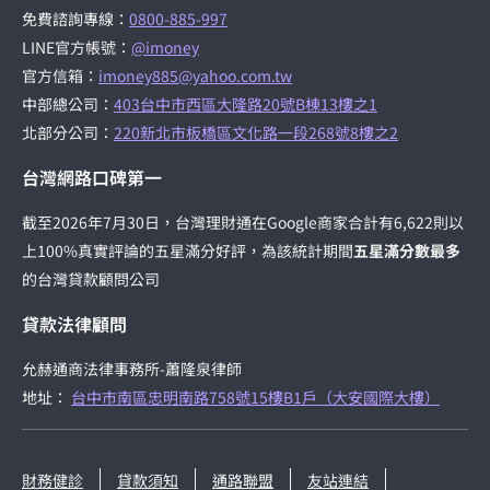
免費諮詢專線：
0800-885-997
LINE官方帳號：
@imoney
官方信箱：
imoney885@yahoo.com.tw
中部總公司：
403台中市西區大隆路20號B棟13樓之1
北部分公司：
220新北市板橋區文化路一段268號8樓之2
台灣網路口碑第一
截至2026年7月30日，台灣理財通在Google商家合計有6,622則以
上100%真實評論的五星滿分好評，為該統計期間
五星滿分數最多
的台灣貸款顧問公司
貸款法律顧問
允赫通商法律事務所-蕭隆泉律師
地址：
台中市南區忠明南路758號15樓B1戶（大安國際大樓）
財務健診
貸款須知
通路聯盟
友站連結