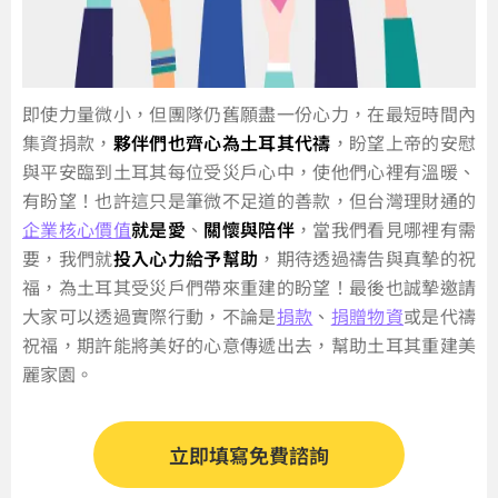
即使力量微小，但團隊仍舊願盡一份心力，在最短時間內
集資捐款，
夥伴們也齊心為土耳其代禱
，盼望上帝的安慰
與平安臨到土耳其每位受災戶心中，使他們心裡有溫暖、
有盼望！也許這只是筆微不足道的善款，但台灣理財通的
企業核心價值
就是愛
、
關懷與陪伴
，當我們看見哪裡有需
要，我們就
投入心力給予幫助
，期待透過禱告與真摯的祝
福，為土耳其受災戶們帶來重建的盼望！最後也誠摯邀請
大家可以透過實際行動，不論是
捐款
、
捐贈物資
或是代禱
祝福，期許能將美好的心意傳遞出去，幫助土耳其重建美
麗家園。
立即填寫免費諮詢