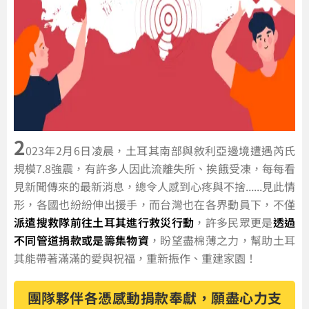
2
023年2月6日凌晨，土耳其南部與敘利亞邊境遭遇芮氏
規模7.8強震，有許多人因此流離失所、挨餓受凍，每每看
見新聞傳來的最新消息，總令人感到心疼與不捨......見此情
形，各國也紛紛伸出援手，而台灣也在各界動員下，不僅
派遣搜救隊前往土耳其進行救災行動
，許多民眾更是
透過
不同管道捐款或是籌集物資
，盼望盡棉薄之力，幫助土耳
其能帶著滿滿的愛與祝福，重新振作、重建家園！
團隊夥伴各憑感動捐款奉獻，願盡心力支