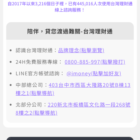
自2017年以來3,216個日子裡，已有445,016人次使用台灣理財通
線上諮詢服務！
陪伴，貸您渡過難關-台灣理財通
認識台灣理財通：
品牌理念(點擊瀏覽)
24H免費服務專線：
0800-885-997(點擊撥打)
LINE官方帳號諮詢：
@imoney(點擊加好友)
中部總公司：
403台中市西區大隆路20號B棟13
樓之1(點擊導航)
北部分公司：
220新北市板橋區文化路一段268號
8樓之2(點擊導航)