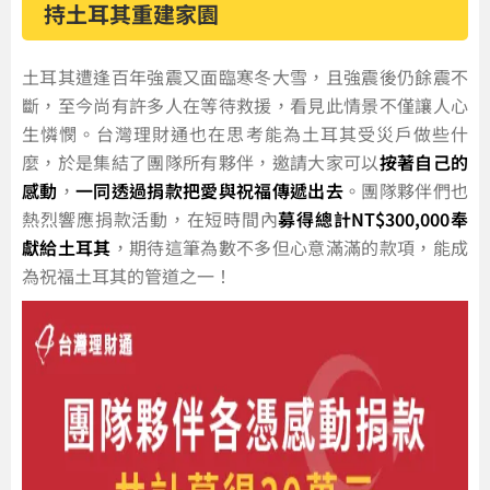
持土耳其重建家園
土耳其遭逢百年強震又面臨寒冬大雪，且強震後仍餘震不
斷，至今尚有許多人在等待救援，看見此情景不僅讓人心
生憐憫。台灣理財通也在思考能為土耳其受災戶做些什
麼，於是集結了團隊所有夥伴，邀請大家可以
按著自己的
感動
，
一同透過捐款把愛與祝福傳遞出去
。團隊夥伴們也
熱烈響應捐款活動，在短時間內
募得總計NT$300,000奉
獻給土耳其
，期待這筆為數不多但心意滿滿的款項，能成
為祝福土耳其的管道之一！