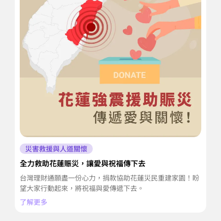
災害救援與人道關懷
全力救助花蓮賑災，讓愛與祝福傳下去
集
台灣理財通願盡一份心力，捐款協助花蓮災民重建家園！盼
透
望大家行動起來，將祝福與愛傳遞下去。
份
了解更多
了