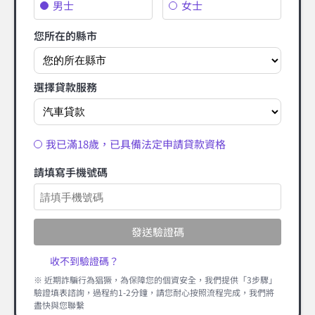
男士
女士
您所在的縣市
選擇貸款服務
我已滿18歲，已具備法定申請貸款資格
請填寫手機號碼
發送驗證碼
收不到驗證碼？
※ 近期詐騙行為猖獗，為保障您的個資安全，我們提供「3步驟」
驗證填表諮詢，過程約1-2分鐘，請您耐心按照流程完成，我們將
盡快與您聯繫