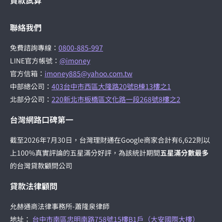
聯絡我們
免費諮詢專線：
0800-885-997
LINE官方帳號：
@imoney
官方信箱：
imoney885@yahoo.com.tw
中部總公司：
403台中市西區大隆路20號B棟13樓之1
北部分公司：
220新北市板橋區文化路一段268號8樓之2
台灣網路口碑第一
截至2026年7月30日，台灣理財通在Google商家合計有6,622則以
上100%真實評論的五星滿分好評，為該統計期間
五星滿分數最多
的台灣貸款顧問公司
貸款法律顧問
允赫通商法律事務所-蕭隆泉律師
地址：
台中市南區忠明南路758號15樓B1戶（大安國際大樓）