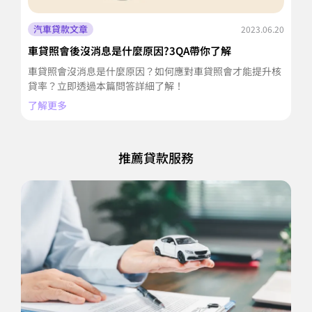
汽車貸款文章
2023.06.20
車貸照會後沒消息是什麼原因?3QA帶你了解
車
車貸照會沒消息是什麼原因？如何應對車貸照會才能提升核
車
貸率？立即透過本篇問答詳細了解！
篇
了解更多
了
推薦貸款服務