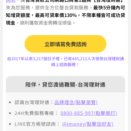
來為您服務，提供全方位整合貸款服務，
最快5分鐘內可
知增貸額度，最高可貸車價130%，不限車種皆可成功貸
現金
，順利獲取資金周轉沒煩惱。
立即填寫免費諮詢
自2017年以來3,217個日子裡，已有445,212人次使用台灣理財通
線上諮詢服務！
陪伴，貸您渡過難關-台灣理財通
認識台灣理財通：
品牌理念(點擊瀏覽)
24H免費服務專線：
0800-885-997(點擊撥打)
LINE官方帳號諮詢：
@imoney(點擊加好友)