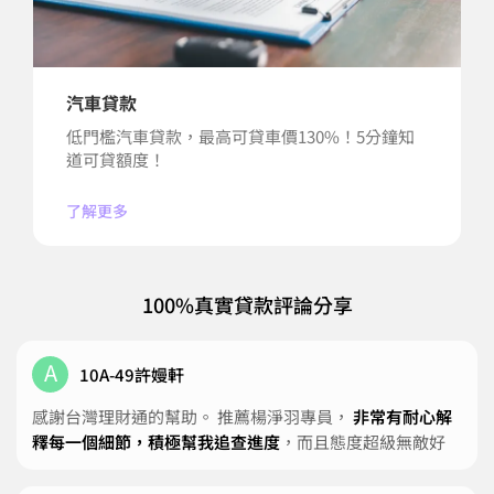
汽車貸款
低門檻汽車貸款，最高可貸車價130%！5分鐘知
道可貸額度！
了解更多
100%真實貸款評論分享
A
10A-49許嫚軒
感謝台灣理財通的幫助。 推薦楊淨羽專員，
非常有耐心解
釋每一個細節，積極幫我追查進度
，而且態度超級無敵好