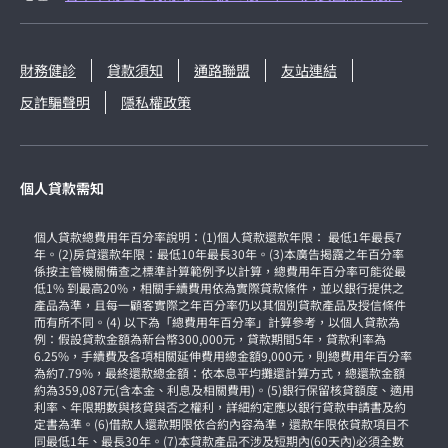
財務健診
貸款須知
通路聯盟
友站連結
反詐騙聲明
隱私權政策
個人貸款需知
個人貸款總費用年百分率說明：(1)個人貸款還款年限： 最低1年最長7
年。(2)房貸還款年限：最低10年最長30年。(3)本廣告揭露之年百分率
係按主管機關備查之標準計算範例予以計算，總費用年百分率可能從最
低1% 到最高20%，相關手續費用依為實際貸款條件，並以銀行提供之
產品為準，且每一顧客實際之年百分率仍以其個別貸款產品及授信條件
而有所不同。(4) 以下為「總費用年百分率」計算參考，以個人貸款為
例：假設貸款金額為新台幣300,000元，貸款期間5年，貸款利率為
6.25%，手續費及各項相關延伸費用總金額9,000元，則總費用年百分率
為約7.79%，最終還款總金額：依本息平均攤還計算方式，總還款金額
約為359,087元(含本金、利息及相關費用)。(5)銀行保留核貸額度、適用
利率、年限期數與核貸與否之權利，詳細約定應以銀行貸款申請書及約
定書為準。(6)借款人還款期限依合約內容為準，還款年限依貸款項目不
同最低1年、最長30年。(7)本貸款產品不涉及短期內(60天內)必須全數