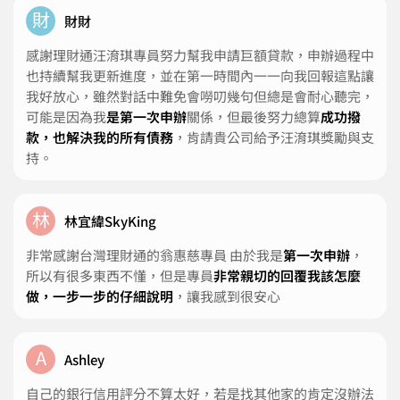
財
財財
感謝理財通汪淯琪專員努力幫我申請巨額貸款，申辦過程中
也持續幫我更新進度，並在第一時間內一一向我回報這點讓
我好放心，雖然對話中難免會嘮叨幾句但總是會耐心聽完，
可能是因為我
是第一次申辦
關係，但最後努力總算
成功撥
款，也解決我的所有債務
，肯請貴公司給予汪淯琪獎勵與支
持。
林
林宜緯SkyKing
非常感謝台灣理財通的翁惠慈專員 由於我是
第一次申辦
，
所以有很多東西不懂，但是專員
非常親切的回覆我該怎麼
做，一步一步的仔細說明
，讓我感到很安心
A
Ashley
自己的銀行信用評分不算太好，若是找其他家的肯定沒辦法