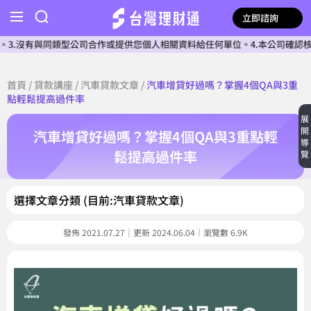
立即諮詢
同類型公司合作或提供您個人相關資料給任何單位。4.本公司確認核貸前不會收
首頁
/
貸款講座
/
汽車貸款文章
/
汽車增貸好過嗎？掌握4個QA與3重
點輕鬆提高過件率
展
開
汽車增貸好過嗎？掌握4個QA與3重點輕
導
鬆提高過件率
覽
選擇文章分類 (目前:汽車貸款文章)
發佈 2021.07.27｜更新 2024.06.04｜瀏覽數 6.9K