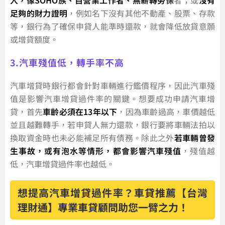
入，像SOHO族、自營業工作者、無薪轉勞保
者；或
沒有
足夠的財力證明
，例如名下沒有其他不動產、股票、存款
等，銀行為了確保申貸人能準時還款，就會降低放貸意願
或增貸額度。
3.汽車殘值低，轉手率不高
汽車增貸時銀行都會針對車輛進行鑑價程序，因此汽車殘
值是影響汽車增貸過件率的關鍵。想要成功申請汽車增
貸，首先
車齡必須在13年以下
，因為車齡過高，車價越低
並且越難轉手，若申貸人無力還款，銀行要將車輛法拍以
換取資金時也未必能補足所有債務。除此之外
若車輛曾發
生事故，或有泡水等情形，都會影響汽車殘值
，殘值越
低，汽車增貸過件率也越低。
想提高汽車增貸過件率？車貸推薦【台灣
理財通】專業車貸顧問助您一臂之力！