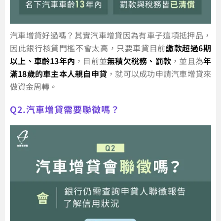
汽車增貸好過嗎？其實汽車增貸因為有車子這項抵押品，
因此銀行核貸門檻不會太高，只要車貸目前
繳款超過6期
以上、車齡13年內
，目前並
無積欠稅務、罰款
，並且為
年
滿18歲的車主本人親自申貸
，就可以成功申請汽車增貸來
做資金周轉。
Q2.汽車增貸需要聯徵嗎？