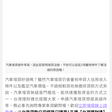
汽車增貸過件率高，因此若發現增貸沒過，不妨可以從這3項審核條件了解沒
過的原因喔！
汽車增貸好過嗎？雖然汽車增貸仍會審核申貸人信用收入
條件以及鑑定汽車價值，不過相較其他無擔保貸款方式來
說，汽車增貸無疑是門檻低、能快速獲取資金的方式之
一。台灣理財通也提醒大家，申請汽車增貸想提高過件
率，務必事先詢問專業車貸顧問喔！歡迎
立即填寫線上諮
詢表
，讓
台灣貸款公司網路口碑第1品牌【台灣理財通】