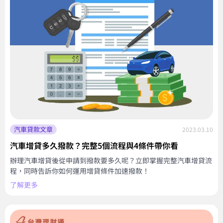
汽車貸款文章
2023.03.10
汽車增貸多久撥款？完整5個流程與4條件帶你看
辦理汽車增貸後從申請到撥款要多久呢？立即掌握完整汽車增貸流
程，同時告訴你如何運用增貸條件加速撥款！
了解更多