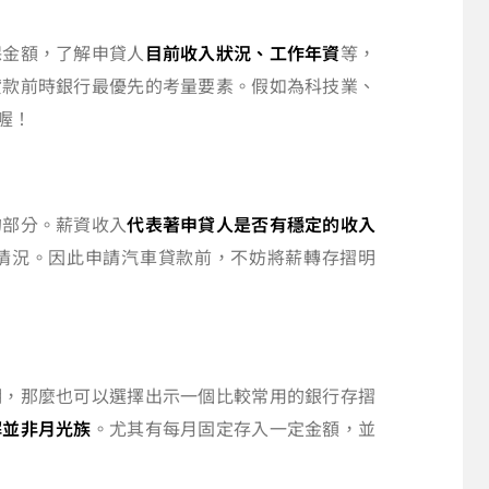
保金額，了解申貸人
目前收入狀況、工作年資
等，
貸款前時銀行最優先的考量要素。假如為科技業、
喔！
的部分。薪資收入
代表著申貸人是否有穩定的收入
情況。因此申請汽車貸款前，不妨將薪轉存摺明
明，那麼也可以選擇出示一個比較常用的銀行存摺
解並非月光族
。尤其有每月固定存入一定金額，並