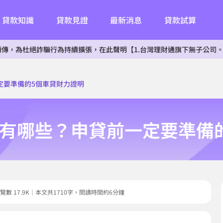
貸款知識
貸款見證
最新消息
貸款試算
詐騙行為持續擴張，在此聲明【1.台灣理財通旗下無子公司。2.無投資
定要準備的5個車貸財力證明
有哪些？申貸前一定要準備
5｜瀏覽數 17.9K｜本文共1710字，閱讀時間約6分鐘