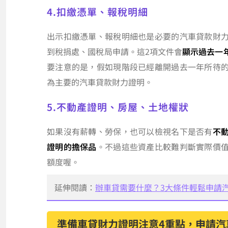
4.扣繳憑單、報稅明細
出示扣繳憑單、報稅明細也是必要的汽車貸款財
到稅捐處、國稅局申請。這2項文件會
顯示過去一
要注意的是，假如現階段已經離開過去一年所待
為主要的汽車貸款財力證明。
5.不動產證明、房屋、土地權狀
如果沒有薪轉、勞保，也可以檢視名下是否有
不
證明的擔保品
。不過這些資產比較難判斷實際價
額度喔。
延伸閱讀：
辦車貸需要什麼？3大條件輕鬆申請
準備車貸財力證明注意4重點，申請汽