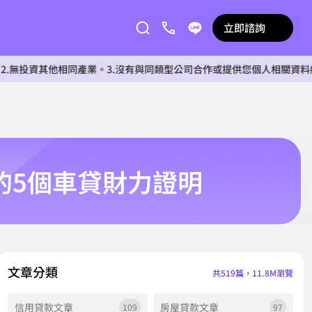
立即諮詢
其他相同產業。3.沒有與同類型公司合作或提供您個人相關資料給任何單位
的5個車貸財力證明
文章分類
共519篇，11.8M瀏覽
信用貸款文章
房屋貸款文章
109
97