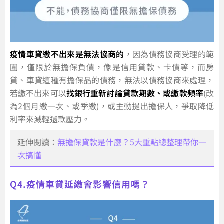
疫情車貸繳不出來是無法協商的
，因為債務協商受理的範
圍，僅限於無擔保負債，像是信用貸款、卡債等，而房
貸、車貸這種有擔保品的債務，無法以債務協商來處理，
若繳不出來可以
找銀行重新討論貸款期數、或繳款頻率
(改
為2個月繳一次、或季繳)，或主動提出擔保人，爭取降低
利率來減輕還款壓力。
延伸閱讀：
無擔保貸款是什麼？5大重點總整理帶你一
次搞懂
Q4.疫情車貸延繳會影響信用嗎？