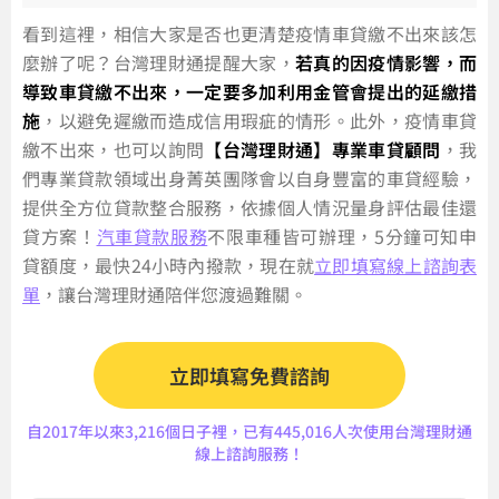
看到這裡，相信大家是否也更清楚疫情車貸繳不出來該怎
麼辦了呢？台灣理財通提醒大家，
若真的因疫情影響，而
導致車貸繳不出來，一定要多加利用金管會提出的延繳措
施
，以避免遲繳而造成信用瑕疵的情形。此外，疫情車貸
繳不出來，也可以詢問
【台灣理財通】專業車貸顧問
，我
們專業貸款領域出身菁英團隊會以自身豐富的車貸經驗，
提供全方位貸款整合服務，依據個人情況量身評估最佳還
貸方案！
汽車貸款服務
不限車種皆可辦理，5分鐘可知申
貸額度，最快24小時內撥款，現在就
立即填寫線上諮詢表
單
，讓台灣理財通陪伴您渡過難關。
立即填寫免費諮詢
自2017年以來3,216個日子裡，已有445,016人次使用台灣理財通
線上諮詢服務！