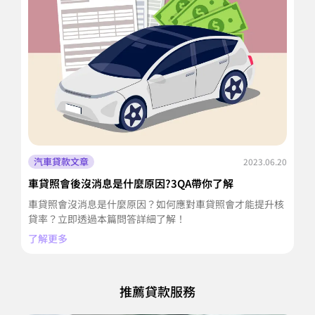
汽車貸款文章
2023.06.20
車貸照會後沒消息是什麼原因?3QA帶你了解
車
車貸照會沒消息是什麼原因？如何應對車貸照會才能提升核
車
貸率？立即透過本篇問答詳細了解！
篇
了解更多
了
推薦貸款服務