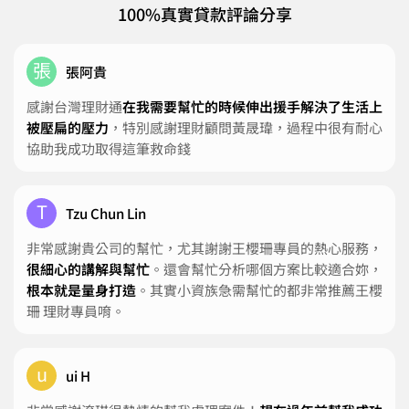
100%真實貸款評論分享
張
張阿貴
感謝台灣理財通
在我需要幫忙的時候伸出援手解決了生活上
被壓扁的壓力
，特別感謝理財顧問黃晟瑋，過程中很有耐心
協助我成功取得這筆救命錢
T
Tzu Chun Lin
非常感謝貴公司的幫忙，尤其謝謝王櫻珊專員的熱心服務，
很細心的講解與幫忙
。還會幫忙分析哪個方案比較適合妳，
根本就是量身打造
。其實小資族急需幫忙的都非常推薦王櫻
珊 理財專員唷。
u
ui H