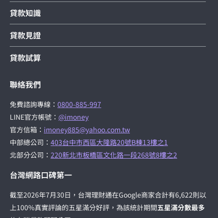
貸款知識
貸款見證
貸款試算
聯絡我們
免費諮詢專線：
0800-885-997
LINE官方帳號：
@imoney
官方信箱：
imoney885@yahoo.com.tw
中部總公司：
403台中市西區大隆路20號B棟13樓之1
北部分公司：
220新北市板橋區文化路一段268號8樓之2
台灣網路口碑第一
截至2026年7月30日，台灣理財通在Google商家合計有6,622則以
上100%真實評論的五星滿分好評，為該統計期間
五星滿分數最多