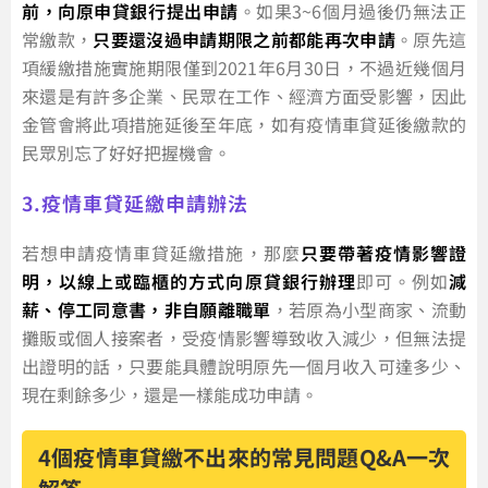
前，向原申貸銀行提出申請
。如果3~6個月過後仍無法正
常繳款，
只要還沒過申請期限之前都能再次申請
。原先這
項緩繳措施實施期限僅到2021年6月30日，不過近幾個月
來還是有許多企業、民眾在工作、經濟方面受影響，因此
金管會將此項措施延後至年底，如有疫情車貸延後繳款的
民眾別忘了好好把握機會。
3.疫情車貸延繳申請辦法
若想申請疫情車貸延繳措施，那麼
只要帶著疫情影響證
明，以線上或臨櫃的方式向原貸銀行辦理
即可。例如
減
薪、停工同意書，非自願離職單
，若原為小型商家、流動
攤販或個人接案者，受疫情影響導致收入減少，但無法提
出證明的話，只要能具體說明原先一個月收入可達多少、
現在剩餘多少，還是一樣能成功申請。
4個疫情車貸繳不出來的常見問題Q&A一次