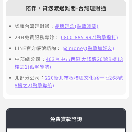
陪伴，貸您渡過難關-台灣理財通
認識台灣理財通：
品牌理念(點擊瀏覽)
24H免費服務專線：
0800-885-997(點擊撥打)
LINE官方帳號諮詢：
@imoney(點擊加好友)
中部總公司：
403台中市西區大隆路20號B棟13
樓之1(點擊導航)
北部分公司：
220新北市板橋區文化路一段268號
8樓之2(點擊導航)
免費貸款諮詢