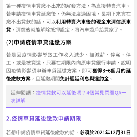
第一種疫情車貸繳不出來的解套方法，為直接轉賣汽車。
若申請疫情車貸延繳後，仍無法度過困境，長期下來實在
繳不出貸款的話，可以
利用轉賣汽車後的現金來清償原車
貸
，清償後就能解除抵押設定，將汽車過戶給買家了。
(2)申請疫情車貸延繳方案
若是因疫情影響導致工作收入減少、被減薪、停薪、停
工，或是被資遣，只要在期限內向原申貸銀行申請，說明
因疫情影響須申辦車貸延繳方案，即可
獲得3~6個月的延
後繳款方案
，且延繳期間
免計遲延利息與違約金
。
延伸閱讀：
疫情貸款可以延後嗎？4個常見問題QA一
次詳解
2.疫情車貸延後繳款申請期限
若想申請疫情車貸延後繳款的話，
必須於2021年12月31日