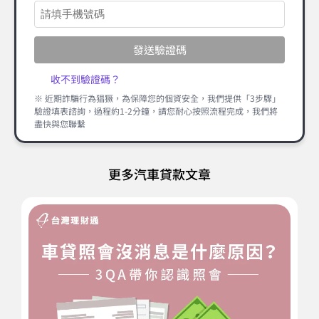
發送驗證碼
收不到驗證碼？
※ 近期詐騙行為猖獗，為保障您的個資安全，我們提供「3步驟」
驗證填表諮詢，過程約1-2分鐘，請您耐心按照流程完成，我們將
盡快與您聯繫
更多汽車貸款文章