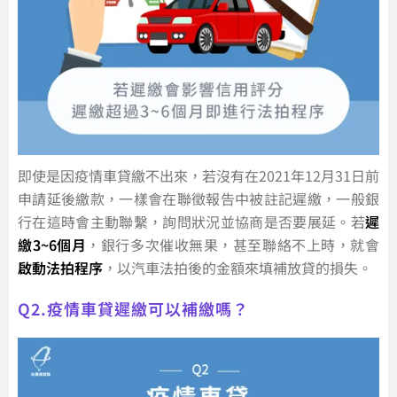
即使是因疫情車貸繳不出來，若沒有在2021年12月31日前
申請延後繳款，一樣會在聯徵報告中被註記遲繳，一般銀
行在這時會主動聯繫，詢問狀況並協商是否要展延。若
遲
繳3~6個月
，銀行多次催收無果，甚至聯絡不上時，就會
啟動法拍程序
，以汽車法拍後的金額來填補放貸的損失。
Q2.疫情車貸遲繳可以補繳嗎？