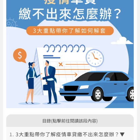
目錄(點擊前往閱讀該段內容)
3大重點帶你了解疫情車貸繳不出來怎麼辦？▼