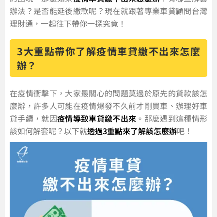
辦法？是否能延後繳款呢？現在就跟著專業車貸顧問台灣
理財通，一起往下帶你一探究竟！
3大重點帶你了解疫情車貸繳不出來怎麼
辦？
在疫情衝擊下，大家最關心的問題莫過於原先的貸款該怎
麼辦，許多人可能在疫情爆發不久前才剛買車、辦理好車
貸手續，就因
疫情導致車貸繳不出來
。那麼遇到這種情形
該如何解套呢？以下就
透過3重點來了解該怎麼辦
吧！