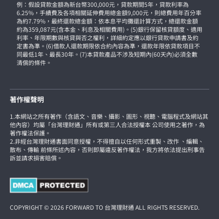
例：假設貸款金額為新台幣300,000元，貸款期間5年，貸款利率為
6.25%，手續費及各項相關延伸費用總金額9,000元，則總費用年百分率
為約7.79%，最終還款總金額：依本息平均攤還計算方式，總還款金額
約為359,087元(含本金、利息及相關費用)。(5)銀行保留核貸額度、適用
利率、年限期數與核貸與否之權利，詳細約定應以銀行貸款申請書及約
定書為準。(6)借款人還款期限依合約內容為準，還款年限依貸款項目不
同最低1年、最長30年。(7)本貸款產品不涉及短期內(60天內)必須全數
清償的條件。
著作權聲明
1.本網站之所有著作（含語文、音樂、攝影、圖形、視聽、電腦程式及網站其
他內容）均屬「台灣理財通」所有或第三人合法授權本 公司使用之著作，為
著作權法保護。
2.非經台灣理財通書面同意授權，不得擅自以任何形式重製、改作 、編輯、
散布、傳輸 前條所述內容，否則即屬違反著作權法，我方將依法提出刑事告
訴並請求損害賠償。
COPYRIGHT © 2026 FORWARD TO 台灣理財通 ALL RIGHTS RESERVED.