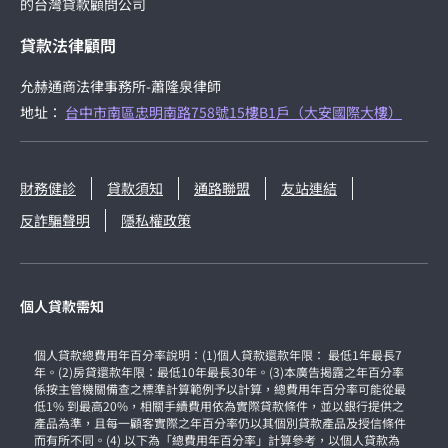
的台灣貸款顧問公司
貸款法律顧問
允赫通商法律事務所-蕭隆泉律師
地址：
台中市南區忠明南路758號15樓B1戶（大安國際大樓）
財務健診
貸款須知
通路聯盟
友站連結
反詐騙聲明
隱私權政策
個人貸款需知
個人貸款總費用年百分率說明：(1)個人貸款還款年限： 最低1年最長7
年。(2)房貸還款年限：最低10年最長30年。(3)本廣告揭露之年百分率
係按主管機關備查之標準計算範例予以計算，總費用年百分率可能從最
低1% 到最高20%，相關手續費用依為實際貸款條件，並以銀行提供之
產品為準，且每一顧客實際之年百分率仍以其個別貸款產品及授信條件
而有所不同。(4) 以下為「總費用年百分率」計算參考，以個人貸款為