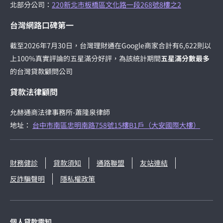
北部分公司：
220新北市板橋區文化路一段268號8樓之2
台灣網路口碑第一
截至2026年7月30日，台灣理財通在Google商家合計有6,622則以
上100%真實評論的五星滿分好評，為該統計期間
五星滿分數最多
的台灣貸款顧問公司
貸款法律顧問
允赫通商法律事務所-蕭隆泉律師
地址：
台中市南區忠明南路758號15樓B1戶（大安國際大樓）
財務健診
貸款須知
通路聯盟
友站連結
反詐騙聲明
隱私權政策
個人貸款需知