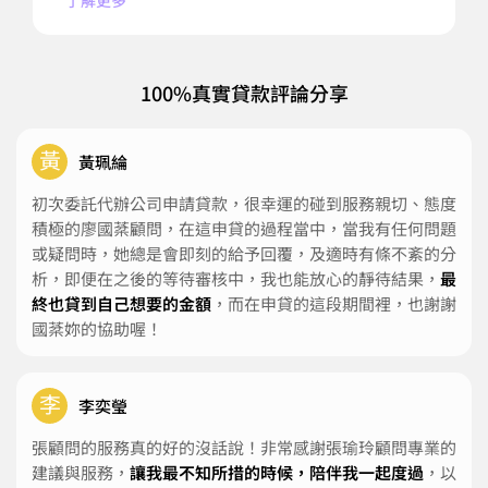
100%真實貸款評論分享
黃
黃珮綸
初次委託代辦公司申請貸款，很幸運的碰到服務親切、態度
積極的廖國棻顧問，在這申貸的過程當中，當我有任何問題
或疑問時，她總是會即刻的給予回覆，及適時有條不紊的分
析，即便在之後的等待審核中，我也能放心的靜待結果，
最
終也貸到自己想要的金額
，而在申貸的這段期間裡，也謝謝
國棻妳的協助喔！
李
李奕瑩
張顧問的服務真的好的沒話說！非常感謝張瑜玲顧問專業的
建議與服務，
讓我最不知所措的時候，陪伴我一起度過
，以