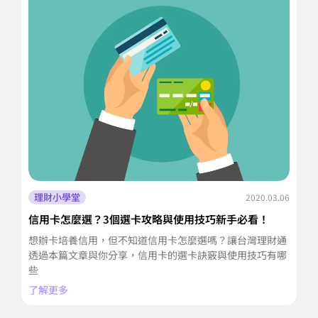
理財小學堂
2020.03.06
信用卡怎麼選？3個選卡攻略與使用技巧新手必看！
急
想辦卡培養信用，但不知道信用卡怎麼選嗎？讓台灣理財通
急
透過本篇文章與你分享，信用卡的選卡訣竅與使用技巧有哪
境
些
渡
了解更多
了