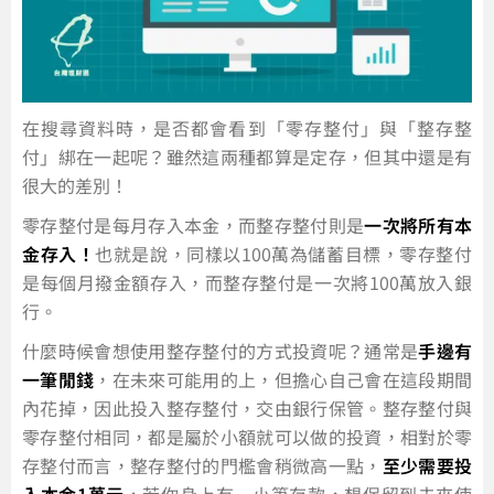
在搜尋資料時，是否都會看到「零存整付」與「整存整
付」綁在一起呢？雖然這兩種都算是定存，但其中還是有
很大的差別！
零存整付是每月存入本金，而整存整付則是
一次將所有本
金存入！
也就是說，同樣以100萬為儲蓄目標，零存整付
是每個月撥金額存入，而整存整付是一次將100萬放入銀
行。
什麼時候會想使用整存整付的方式投資呢？通常是
手邊有
一筆閒錢
，在未來可能用的上，但擔心自己會在這段期間
內花掉，因此投入整存整付，交由銀行保管。整存整付與
零存整付相同，都是屬於小額就可以做的投資，相對於零
存整付而言，整存整付的門檻會稍微高一點，
至少需要投