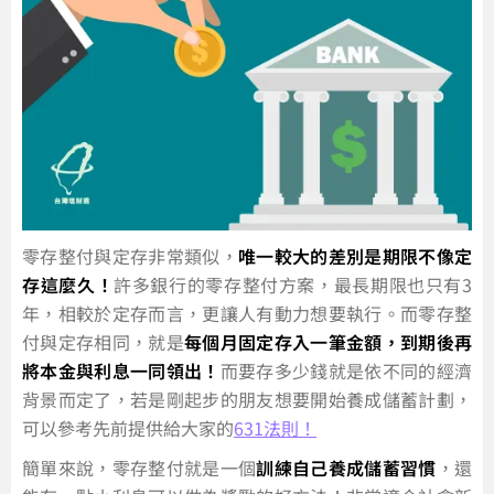
零存整付與定存非常類似，
唯一較大的差別是期限不像定
存這麼久！
許多銀行的零存整付方案，最長期限也只有3
年，相較於定存而言，更讓人有動力想要執行。而零存整
付與定存相同，就是
每個月固定存入一筆金額，到期後再
將本金與利息一同領出！
而要存多少錢就是依不同的經濟
背景而定了，若是剛起步的朋友想要開始養成儲蓄計劃，
可以參考先前提供給大家的
631法則！
簡單來說，零存整付就是一個
訓練自己養成儲蓄習慣
，還