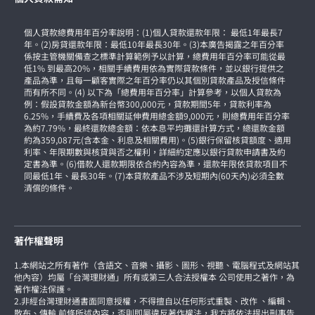
個人貸款總費用年百分率說明：(1)個人貸款還款年限： 最低1年最長7
年。(2)房貸還款年限：最低10年最長30年。(3)本廣告揭露之年百分率
係按主管機關備查之標準計算範例予以計算，總費用年百分率可能從最
低1% 到最高20%，相關手續費用依為實際貸款條件，並以銀行提供之
產品為準，且每一顧客實際之年百分率仍以其個別貸款產品及授信條件
而有所不同。(4) 以下為「總費用年百分率」計算參考，以個人貸款為
例：假設貸款金額為新台幣300,000元，貸款期間5年，貸款利率為
6.25%，手續費及各項相關延伸費用總金額9,000元，則總費用年百分率
為約7.79%，最終還款總金額：依本息平均攤還計算方式，總還款金額
約為359,087元(含本金、利息及相關費用)。(5)銀行保留核貸額度、適用
利率、年限期數與核貸與否之權利，詳細約定應以銀行貸款申請書及約
定書為準。(6)借款人還款期限依合約內容為準，還款年限依貸款項目不
同最低1年、最長30年。(7)本貸款產品不涉及短期內(60天內)必須全數
清償的條件。
著作權聲明
1.本網站之所有著作（含語文、音樂、攝影、圖形、視聽、電腦程式及網站其
他內容）均屬「台灣理財通」所有或第三人合法授權本 公司使用之著作，為
著作權法保護。
2.非經台灣理財通書面同意授權，不得擅自以任何形式重製、改作 、編輯、
散布、傳輸 前條所述內容，否則即屬違反著作權法，我方將依法提出刑事告