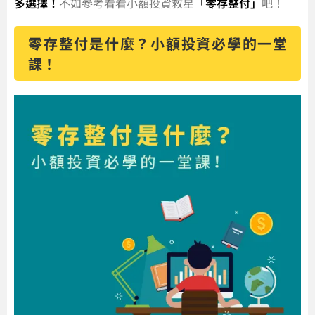
多選擇！
不如參考看看小額投資救星
「零存整付」
吧！
零存整付是什麼？小額投資必學的一堂
課！