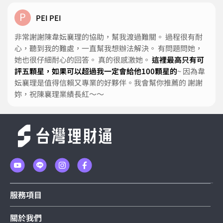
P
PEI PEI
非常謝謝陳韋妘襄理的協助，幫我渡過難關。 過程很有耐
心，聽到我的難處，一直幫我想辦法解決。 有問題問她，
她也很仔細耐心的回答。 真的很感激她。
這裡最高只有可
評五顆星，如果可以超過我一定會給他100顆星的
~ 因為韋
妘襄理是值得信賴又專業的好夥伴。我會幫你推薦的 謝謝
妳，祝陳襄理業績長紅～～
服務項目
關於我們