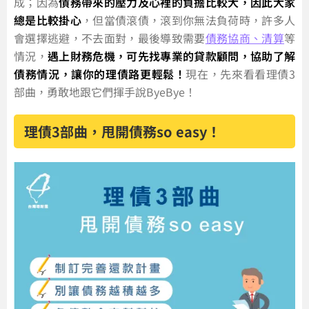
成；因為
債務帶來的壓力及心裡的負擔比較大，因此大家
總是比較掛心
，但當債滾債，滾到你無法負荷時，許多人
會選擇逃避，不去面對，最後導致需要
債務協商、清算
等
情況，
遇上財務危機，可先找專業的貸款顧問，協助了解
債務情況，讓你的理債路更輕鬆！
現在，先來看看理債3
部曲，勇敢地跟它們揮手說ByeBye！
理債3部曲，甩開債務so easy！