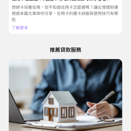
想辦卡培養信用，但不知道信用卡怎麼選嗎？讓台灣理財通
急
透過本篇文章與你分享，信用卡的選卡訣竅與使用技巧有哪
境
些
渡
了解更多
了
推薦貸款服務