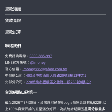
貸款知識
貸款見證
貸款試算
聯絡我們
免費諮詢專線：
0800-885-997
LINE官方帳號：
@imoney
官方信箱：
imoney885@yahoo.com.tw
中部總公司：
403台中市西區大隆路20號B棟13樓之1
北部分公司：
220新北市板橋區文化路一段268號8樓之2
台灣網路口碑第一
截至2026年7月30日，台灣理財通在Google商家合計有6,622則以
上100%真實評論的五星滿分好評，為該統計期間
五星滿分數最多