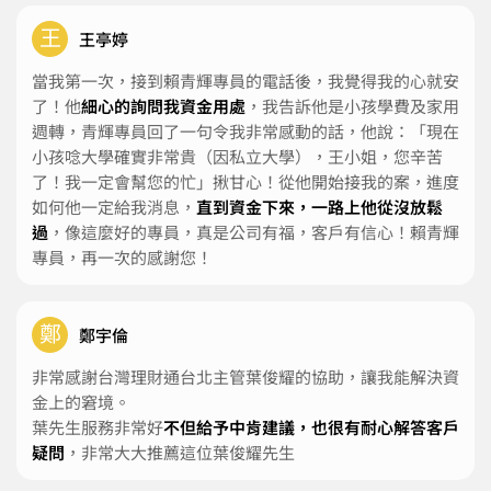
王
王亭婷
當我第一次，接到賴青輝專員的電話後，我覺得我的心就安
了！他
細心的詢問我資金用處
，我告訴他是小孩學費及家用
週轉，青輝專員回了一句令我非常感動的話，他說：「現在
小孩唸大學確實非常貴（因私立大學），王小姐，您辛苦
了！我一定會幫您的忙」揪甘心！從他開始接我的案，進度
如何他一定給我消息，
直到資金下來，一路上他從沒放鬆
過
，像這麼好的專員，真是公司有福，客戶有信心！賴青輝
專員，再一次的感謝您！
鄭
鄭宇倫
非常感謝台灣理財通台北主管葉俊耀的協助，讓我能解決資
金上的窘境。
葉先生服務非常好
不但給予中肯建議，也很有耐心解答客戶
疑問
，非常大大推薦這位葉俊耀先生