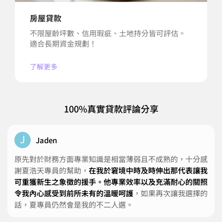
房屋貸款
不限屋齡坪數、信用瑕疵、土地持分皆可評估。
適合長期資金規劃！
了解更多
100%真實貸款評論分享
J
Jaden
原先對於財務方面專業知識是相當薄弱且不成熟的，十分感
謝夏浩天專員的幫助，
在我於窘境中時及時伸出那代表讓我
可重獲新生之象徵的援手。他專業效率以及充滿耐心的關照
令我內心感受到前所未有的溫暖呵護
，如果再次讓我選擇的
話，夏專員仍然會是我的不二人選。