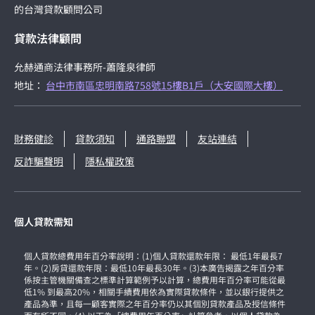
的台灣貸款顧問公司
貸款法律顧問
允赫通商法律事務所-蕭隆泉律師
地址：
台中市南區忠明南路758號15樓B1戶（大安國際大樓）
財務健診
貸款須知
通路聯盟
友站連結
反詐騙聲明
隱私權政策
個人貸款需知
個人貸款總費用年百分率說明：(1)個人貸款還款年限： 最低1年最長7
年。(2)房貸還款年限：最低10年最長30年。(3)本廣告揭露之年百分率
係按主管機關備查之標準計算範例予以計算，總費用年百分率可能從最
低1% 到最高20%，相關手續費用依為實際貸款條件，並以銀行提供之
產品為準，且每一顧客實際之年百分率仍以其個別貸款產品及授信條件