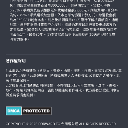
而有所不同。(4) 以下為「總費用年百分率」計算參考，以個人貸款為
例：假設貸款金額為新台幣300,000元，貸款期間5年，貸款利率為
6.25%，手續費及各項相關延伸費用總金額9,000元，則總費用年百分率
為約7.79%，最終還款總金額：依本息平均攤還計算方式，總還款金額
約為359,087元(含本金、利息及相關費用)。(5)銀行保留核貸額度、適用
利率、年限期數與核貸與否之權利，詳細約定應以銀行貸款申請書及約
定書為準。(6)借款人還款期限依合約內容為準，還款年限依貸款項目不
同最低1年、最長30年。(7)本貸款產品不涉及短期內(60天內)必須全數
清償的條件。
著作權聲明
1.本網站之所有著作（含語文、音樂、攝影、圖形、視聽、電腦程式及網站其
他內容）均屬「台灣理財通」所有或第三人合法授權本 公司使用之著作，為
著作權法保護。
2.非經台灣理財通書面同意授權，不得擅自以任何形式重製、改作 、編輯、
散布、傳輸 前條所述內容，否則即屬違反著作權法，我方將依法提出刑事告
訴並請求損害賠償。
COPYRIGHT © 2026 FORWARD TO 台灣理財通 ALL RIGHTS RESERVED.