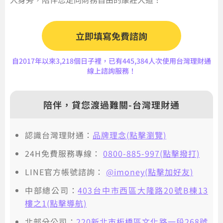
立即填寫免費諮詢
自2017年以來3,218個日子裡，已有445,384人次使用台灣理財通
線上諮詢服務！
陪伴，貸您渡過難關-台灣理財通
認識台灣理財通：
品牌理念(點擊瀏覽)
24H免費服務專線：
0800-885-997(點擊撥打)
LINE官方帳號諮詢：
@imoney(點擊加好友)
中部總公司：
403台中市西區大隆路20號B棟13
樓之1(點擊導航)
北部分公司：
220新北市板橋區文化路一段268號