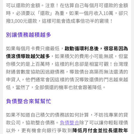
可以還款的金額。注意！在估算自己每個月可還款的金額
時，必須要以「還款」為重，如果一個月收入10萬，卻只
撥3,000元還款，這樣可能會造成事倍功半的窘境！
別讓債務越積越多
如果每個月卡費只繳最低，
啟動循環利息後，很容易因為
債滾債導致越欠越多
，如果積欠的費用小可能無感，但當
你積欠的是上百萬時，這樣的利息卻是相當可觀！台灣理
財通曾數度協助因逃避債務，導致債台高築而無法還清的
申貸人，他們通常會因這樣的情況導致還債的鬥志越來越
低，當然了，全部償還的機率也就會跟著降低。
負債整合來幫幫忙
如果不知道自己積欠的債務該如何計算，不妨找專業的貸
款公司，協助整合債務。
負債整合
除了可以讓你輕鬆理債
以外，更有機會向銀行爭取到
降低月付金並拉長還款年