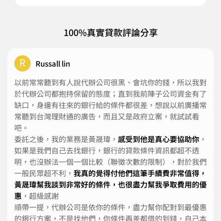
100%真實貸款評論分享
R
Russall lin
以前常常聽到有人說代辦公司很黑、會坑你的錢，所以我對
於代辦公司都抱持保留的態度；直到我前陣子公司資金有了
缺口，身邊有往來的銀行給的條件都很差，想說以前廣播常
常聽到台灣理財通的廣告，而且又是政府立案，就試試看
吧。
委託之後，我的業務是黃晟瑋，
感受到他是真心要協助你
，
如果是我們自己去找銀行，銀行的貸款條件資訊都超不透
明，也沒辦法一個一個比較（聯徵次數的限制），對於我們
一般民眾超不利，
我真的覺得付他們這筆手續費非常值得，
黃晟瑋幫我談到非常好的條件，也很盡力幫我爭取費用的優
惠
，超級感謝
順帶一提，代辦公司是依你的條件，盡力幫你配對到最優惠
的銀行方案，不是找他們，你條件再差都借的到錢，自己本