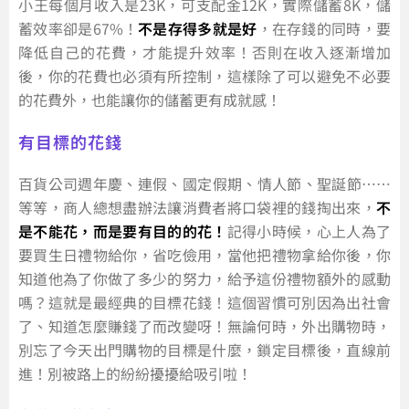
小王每個月收入是23K，可支配金12K，實際儲蓄8K，儲
蓄效率卻是67%！
不是存得多就是好
，在存錢的同時，要
降低自己的花費，才能提升效率！否則在收入逐漸增加
後，你的花費也必須有所控制，這樣除了可以避免不必要
的花費外，也能讓你的儲蓄更有成就感！
有目標的花錢
百貨公司週年慶、連假、國定假期、情人節、聖誕節……
等等，商人總想盡辦法讓消費者將口袋裡的錢掏出來，
不
是不能花，而是要有目的的花！
記得小時候，心上人為了
要買生日禮物給你，省吃儉用，當他把禮物拿給你後，你
知道他為了你做了多少的努力，給予這份禮物額外的感動
嗎？這就是最經典的目標花錢！這個習慣可別因為出社會
了、知道怎麼賺錢了而改變呀！無論何時，外出購物時，
別忘了今天出門購物的目標是什麼，鎖定目標後，直線前
進！別被路上的紛紛擾擾給吸引啦！