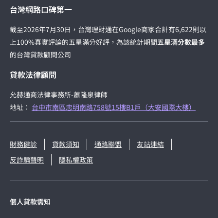
台灣網路口碑第一
截至2026年7月30日，台灣理財通在Google商家合計有6,622則以
上100%真實評論的五星滿分好評，為該統計期間
五星滿分數最多
的台灣貸款顧問公司
貸款法律顧問
允赫通商法律事務所-蕭隆泉律師
地址：
台中市南區忠明南路758號15樓B1戶（大安國際大樓）
財務健診
貸款須知
通路聯盟
友站連結
反詐騙聲明
隱私權政策
個人貸款需知