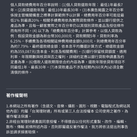
個人貸款總費用年百分率說明：(1)個人貸款還款年限： 最低1年最長7
年。(2)房貸還款年限：最低10年最長30年。(3)本廣告揭露之年百分率
係按主管機關備查之標準計算範例予以計算，總費用年百分率可能從最
低1% 到最高20%，相關手續費用依為實際貸款條件，並以銀行提供之
產品為準，且每一顧客實際之年百分率仍以其個別貸款產品及授信條件
而有所不同。(4) 以下為「總費用年百分率」計算參考，以個人貸款為
例：假設貸款金額為新台幣300,000元，貸款期間5年，貸款利率為
6.25%，手續費及各項相關延伸費用總金額9,000元，則總費用年百分率
為約7.79%，最終還款總金額：依本息平均攤還計算方式，總還款金額
約為359,087元(含本金、利息及相關費用)。(5)銀行保留核貸額度、適用
利率、年限期數與核貸與否之權利，詳細約定應以銀行貸款申請書及約
定書為準。(6)借款人還款期限依合約內容為準，還款年限依貸款項目不
同最低1年、最長30年。(7)本貸款產品不涉及短期內(60天內)必須全數
清償的條件。
著作權聲明
1.本網站之所有著作（含語文、音樂、攝影、圖形、視聽、電腦程式及網站其
他內容）均屬「台灣理財通」所有或第三人合法授權本 公司使用之著作，為
著作權法保護。
2.非經台灣理財通書面同意授權，不得擅自以任何形式重製、改作 、編輯、
散布、傳輸 前條所述內容，否則即屬違反著作權法，我方將依法提出刑事告
訴並請求損害賠償。