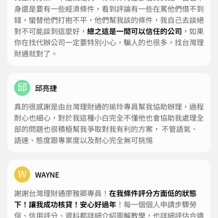
身還是要有一些經濟條件，看到評論有一些在罵他們借不到
錢，蠻替他們打抱不平，他們幫我談的條件，我自己去談絕
對不可能談到這麼好，
總之這是一間可以信任的公司
，如果
你在找代辦公司一定要特別小心，騙人的也很多，找台灣理
財通就對了。
邱
邱亮捷
真的很感謝是由台灣理財通的瑜玲專員幫我協助辦理，過程
耐心也細心，對於我這種小白完全不懂他也會協助我處理全
部的問題也很積極幫我爭取對我有利的方案， 不管語氣、
語速、態度跟專業度以及耐心完全無可挑惕
W
WAYNE
謝謝台灣理財通廖雅卿專員！
在我條件評分方面低的狀態
下！讓我成功核貸！安心好過年
！每一個個人申請步驟勞
保、信用評分、資料都詳細介紹圖解教學，也詳細評估合適