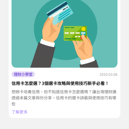
理財小學堂
2020.03.06
信用卡怎麼選？3個選卡攻略與使用技巧新手必看！
急
想辦卡培養信用，但不知道信用卡怎麼選嗎？讓台灣理財通
急
透過本篇文章與你分享，信用卡的選卡訣竅與使用技巧有哪
境
些
渡
了解更多
了