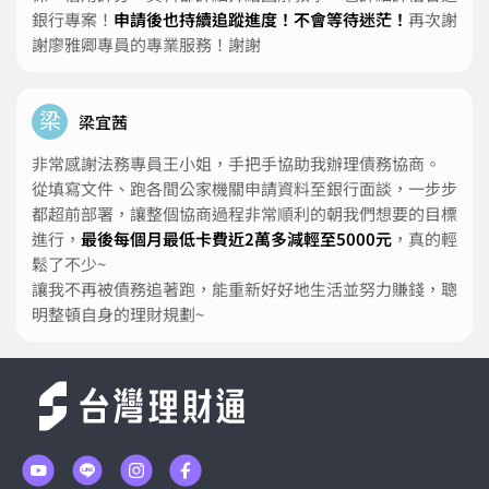
銀行專案！
申請後也持續追蹤進度！不會等待迷茫！
再次謝
謝廖雅卿專員的專業服務！謝謝
梁
梁宜茜
非常感謝法務專員王小姐，手把手協助我辦理債務協商。
從填寫文件、跑各間公家機關申請資料至銀行面談，一步步
都超前部署，讓整個協商過程非常順利的朝我們想要的目標
進行，
最後每個月最低卡費近2萬多減輕至5000元
，真的輕
鬆了不少~
讓我不再被債務追著跑，能重新好好地生活並努力賺錢，聰
明整頓自身的理財規劃~