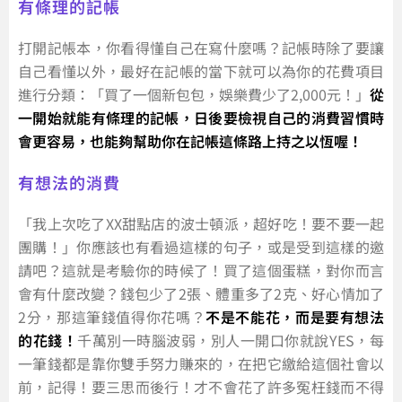
有條理的記帳
打開記帳本，你看得懂自己在寫什麼嗎？記帳時除了要讓
自己看懂以外，最好在記帳的當下就可以為你的花費項目
進行分類：「買了一個新包包，娛樂費少了2,000元！」
從
一開始就能有條理的記帳，日後要檢視自己的消費習慣時
會更容易，也能夠幫助你在記帳這條路上持之以恆喔！
有想法的消費
「我上次吃了XX甜點店的波士頓派，超好吃！要不要一起
團購！」你應該也有看過這樣的句子，或是受到這樣的邀
請吧？這就是考驗你的時候了！買了這個蛋糕，對你而言
會有什麼改變？錢包少了2張、體重多了2克、好心情加了
2分，那這筆錢值得你花嗎？
不是不能花，而是要有想法
的花錢！
千萬別一時腦波弱，別人一開口你就說YES，每
一筆錢都是靠你雙手努力賺來的，在把它繳給這個社會以
前，記得！要三思而後行！才不會花了許多冤枉錢而不得