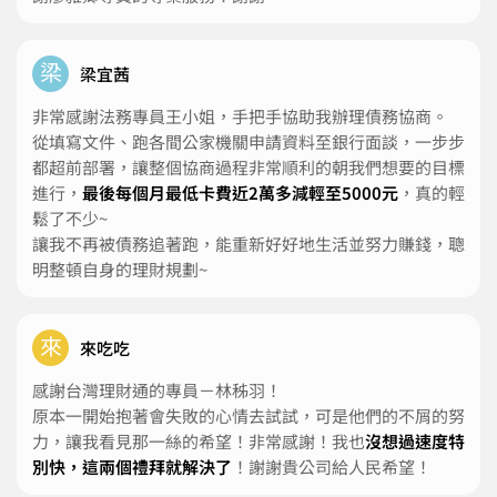
梁
梁宜茜
非常感謝法務專員王小姐，手把手協助我辦理債務協商。
從填寫文件、跑各間公家機關申請資料至銀行面談，一步步
都超前部署，讓整個協商過程非常順利的朝我們想要的目標
進行，
最後每個月最低卡費近2萬多減輕至5000元
，真的輕
鬆了不少~
讓我不再被債務追著跑，能重新好好地生活並努力賺錢，聰
明整頓自身的理財規劃~
來
來吃吃
感謝台灣理財通的專員－林秭羽！
原本一開始抱著會失敗的心情去試試，可是他們的不屑的努
力，讓我看見那一絲的希望！非常感謝！我也
沒想過速度特
別快，這兩個禮拜就解決了
！謝謝貴公司給人民希望！