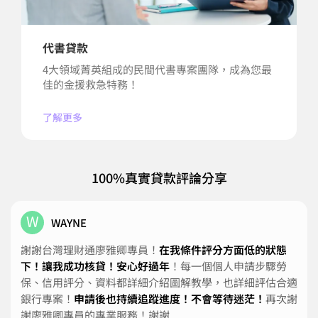
代書貸款
4大領域菁英組成的民間代書專案團隊，成為您最
佳的金援救急特務！
了解更多
100%真實貸款評論分享
W
WAYNE
謝謝台灣理財通廖雅卿專員！
在我條件評分方面低的狀態
下！讓我成功核貸！安心好過年
！每一個個人申請步驟勞
保、信用評分、資料都詳細介紹圖解教學，也詳細評估合適
銀行專案！
申請後也持續追蹤進度！不會等待迷茫！
再次謝
謝廖雅卿專員的專業服務！謝謝