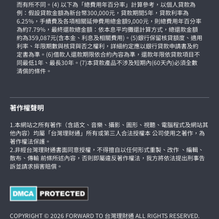
而有所不同。(4) 以下為「總費用年百分率」計算參考，以個人貸款為
例：假設貸款金額為新台幣300,000元，貸款期間5年，貸款利率為
6.25%，手續費及各項相關延伸費用總金額9,000元，則總費用年百分率
為約7.79%，最終還款總金額：依本息平均攤還計算方式，總還款金額
約為359,087元(含本金、利息及相關費用)。(5)銀行保留核貸額度、適用
利率、年限期數與核貸與否之權利，詳細約定應以銀行貸款申請書及約
定書為準。(6)借款人還款期限依合約內容為準，還款年限依貸款項目不
同最低1年、最長30年。(7)本貸款產品不涉及短期內(60天內)必須全數
清償的條件。
著作權聲明
1.本網站之所有著作（含語文、音樂、攝影、圖形、視聽、電腦程式及網站其
他內容）均屬「台灣理財通」所有或第三人合法授權本 公司使用之著作，為
著作權法保護。
2.非經台灣理財通書面同意授權，不得擅自以任何形式重製、改作 、編輯、
散布、傳輸 前條所述內容，否則即屬違反著作權法，我方將依法提出刑事告
訴並請求損害賠償。
COPYRIGHT © 2026 FORWARD TO 台灣理財通 ALL RIGHTS RESERVED.