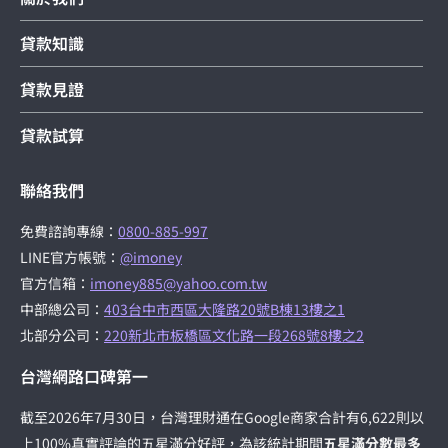
貸款知識
貸款見證
貸款試算
聯絡我們
免費諮詢專線：
0800-885-997
LINE官方帳號：
@imoney
官方信箱：
imoney885@yahoo.com.tw
中部總公司：
403台中市西區大隆路20號B棟13樓之1
北部分公司：
220新北市板橋區文化路一段268號8樓之2
台灣網路口碑第一
截至2026年7月30日，台灣理財通在Google商家合計有6,622則以
上100%真實評論的五星滿分好評，為該統計期間
五星滿分數最多