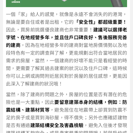
一個「家」給人的感覺，就像是永遠不會消失的的港灣，
無論是要自住或者是出租，它的
「安全性」都超級重要！
因此，買房前挑選優良建商也非常重要！
建議可以選擇老
字號、在地經營多年，並且住戶口碑良好、售後服務完善
的建商
，因為在地經營多年的建商對當地房價情勢以及地
段特色有一定的調查與了解，更能規劃出符合當地居民的
需求的房屋，當然，一個建商的好壞不能只是看經營的時
間，更需要了解其過去建案的狀況以及住戶口碑，這時候
你可以上網或詢問附近居民對於房屋的居住感想，更能因
此深入了解建商的狀況哦！
當然，除了建商的問題之外，房屋的位置是否有潛在的危
險也是一大重點，因此
要留意建築本身的結構，例如：防
震結構、建築材質等
，避免居住在地震帶上卻買到防震不
足的房子或是買到海砂屋，得不償失；另外也應確認建物
是否有通過
建築結構安全及害蟲檢驗
，避免入住後才發現
建築結構不夠安全，或是蟲害嚴重的問題哦！若與房仲或