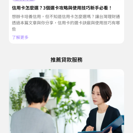
信用卡怎麼選？3個選卡攻略與使用技巧新手必看！
急
想辦卡培養信用，但不知道信用卡怎麼選嗎？讓台灣理財通
急
透過本篇文章與你分享，信用卡的選卡訣竅與使用技巧有哪
境
些
渡
了解更多
了
推薦貸款服務