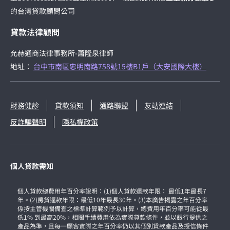
的台灣貸款顧問公司
貸款法律顧問
允赫通商法律事務所-蕭隆泉律師
地址：
台中市南區忠明南路758號15樓B1戶（大安國際大樓）
財務健診
貸款須知
通路聯盟
友站連結
反詐騙聲明
隱私權政策
個人貸款需知
個人貸款總費用年百分率說明：(1)個人貸款還款年限： 最低1年最長7
年。(2)房貸還款年限：最低10年最長30年。(3)本廣告揭露之年百分率
係按主管機關備查之標準計算範例予以計算，總費用年百分率可能從最
低1% 到最高20%，相關手續費用依為實際貸款條件，並以銀行提供之
產品為準，且每一顧客實際之年百分率仍以其個別貸款產品及授信條件