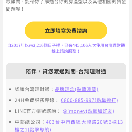
款顧問，能帶你了解適合你的房產型以及其他相關的資金
問題喔！
立即填寫免費諮詢
自2017年以來3,216個日子裡，已有445,106人次使用台灣理財通
線上諮詢服務！
陪伴，貸您渡過難關-台灣理財通
認識台灣理財通：
品牌理念(點擊瀏覽)
24H免費服務專線：
0800-885-997(點擊撥打)
LINE官方帳號諮詢：
@imoney(點擊加好友)
中部總公司：
403台中市西區大隆路20號B棟13
樓之1(點擊導航)