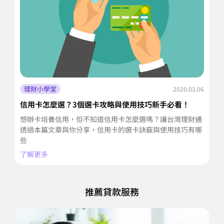
理財小學堂
2020.03.06
信用卡怎麼選？3個選卡攻略與使用技巧新手必看！
急
想辦卡培養信用，但不知道信用卡怎麼選嗎？讓台灣理財通
急
透過本篇文章與你分享，信用卡的選卡訣竅與使用技巧有哪
境
些
渡
了解更多
了
推薦貸款服務