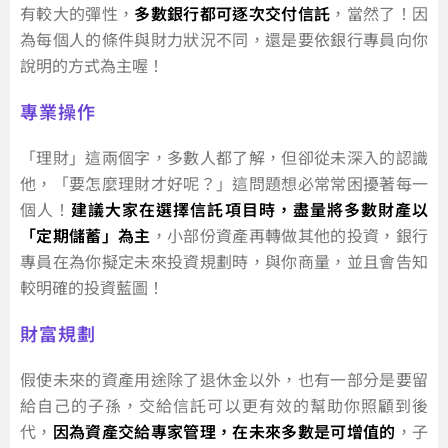
有較大的彈性，
多數銀行都可逐次交付信託
，當然了！因
為每個人的條件與財力狀況不同，還是要依銀行專員向你
說明的方式為主喔！
專業操作
「理財」這兩個字，多數人都了解，但卻從未深入的認識
他，「要怎麼理財才好呢？」這問題想必常常困擾著每一
個人！
建議大家在選擇信託項目時，盡量將多數財產以
「定期儲蓄」為主
，小部份資產再轉做其他的投資，銀行
專員在為你擬定未來投資規劃時，與你商量，並且會告知
較明確的投資藍圖！
財富規劃
假使未來的資產用途除了退休金以外，也有一部分是要留
給自己的子孫，交給信託可以更有效的幫助你照顧到後
代，
因為資產交給專家管理，在未來多數是可增值的
，子