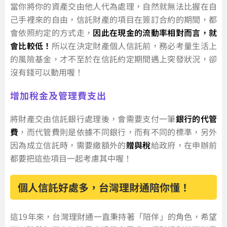
當你將你的資產交由他人代為處理，自然就無法比握在自
己手裡來的自由，信託財產的項目在簽訂合約的期間，都
會依照約定的方式走，
因此在現金的流動率相對而言，就
會比較低！
所以在決定財產個人信託前，務必考量生活上
的風險基金，才不至於在信託約定期間遇上突發狀況，卻
沒有錢可以動用喔！
增加稅金及管理費支出
將財產交由信託銀行處理後，會需要支付一筆
銀行的代管
費
，而代管費則是依據不同銀行，而有不同的標準，另外
因為成立信託時，需要繳額外的
贈與稅
給政府，在申辦前
都要把這些項目一起考慮其中喔！
個人信託好處多，台灣理財通陪你懂！
這19年來，台灣理財通一直秉持著「陪伴」的角色，希望