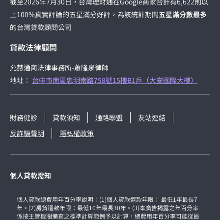
截至2026年7月30日，台灣理財通在Google商家合計有6,622則以
上100%真實評論的五星滿分好評，為該統計期間
五星滿分數最多
的台灣貸款顧問公司
貸款法律顧問
允赫通商法律事務所-蕭隆泉律師
地址：
台中市南區忠明南路758號15樓B1戶（大安國際大樓）
財務健診
貸款須知
通路聯盟
友站連結
反詐騙聲明
隱私權政策
個人貸款需知
個人貸款總費用年百分率說明：(1)個人貸款還款年限： 最低1年最長7
年。(2)房貸還款年限：最低10年最長30年。(3)本廣告揭露之年百分率
係按主管機關備查之標準計算範例予以計算，總費用年百分率可能從最