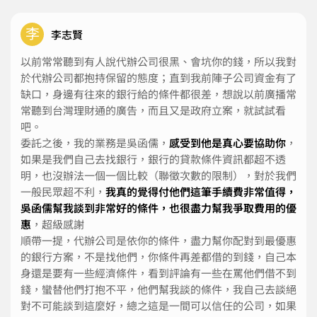
李
李志賢
以前常常聽到有人說代辦公司很黑、會坑你的錢，所以我對
於代辦公司都抱持保留的態度；直到我前陣子公司資金有了
缺口，身邊有往來的銀行給的條件都很差，想說以前廣播常
常聽到台灣理財通的廣告，而且又是政府立案，就試試看
吧。
委託之後，我的業務是吳函儒，
感受到他是真心要協助你
，
如果是我們自己去找銀行，銀行的貸款條件資訊都超不透
明，也沒辦法一個一個比較（聯徵次數的限制），對於我們
一般民眾超不利，
我真的覺得付他們這筆手續費非常值得，
吳函儒幫我談到非常好的條件，也很盡力幫我爭取費用的優
惠
，超級感謝
順帶一提，代辦公司是依你的條件，盡力幫你配對到最優惠
的銀行方案，不是找他們，你條件再差都借的到錢，自己本
身還是要有一些經濟條件，看到評論有一些在罵他們借不到
錢，蠻替他們打抱不平，他們幫我談的條件，我自己去談絕
對不可能談到這麼好，總之這是一間可以信任的公司，如果