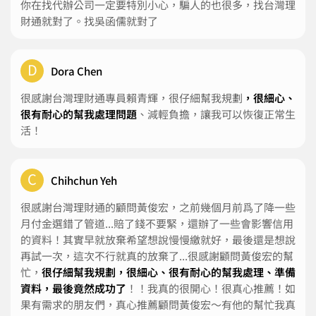
你在找代辦公司一定要特別小心，騙人的也很多，找台灣理
財通就對了。找吳函儒就對了
D
Dora Chen
很感謝台灣理財通專員賴青輝，很仔細幫我規劃
，很細心、
很有耐心的幫我處理問題
、減輕負擔，讓我可以恢復正常生
活！
C
Chihchun Yeh
很感謝台灣理財通的顧問黃俊宏，之前幾個月前爲了降一些
月付金選錯了管道...賠了錢不要緊，還辦了一些會影響信用
的資料！其實早就放棄希望想說慢慢繳就好，最後還是想說
再試一次，這次不行就真的放棄了...很感謝顧問黃俊宏的幫
忙，
很仔細幫我規劃，很細心、很有耐心的幫我處理、準備
資料，最後竟然成功了
！！我真的很開心！很真心推薦！如
果有需求的朋友們，真心推薦顧問黃俊宏～有他的幫忙我真