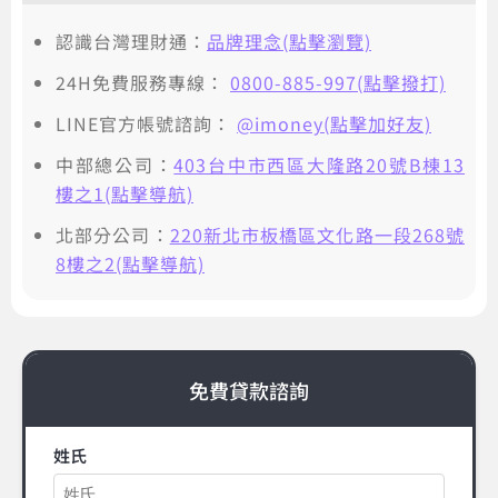
認識台灣理財通：
品牌理念(點擊瀏覽)
24H免費服務專線：
0800-885-997(點擊撥打)
LINE官方帳號諮詢：
@imoney(點擊加好友)
中部總公司：
403台中市西區大隆路20號B棟13
樓之1(點擊導航)
北部分公司：
220新北市板橋區文化路一段268號
8樓之2(點擊導航)
免費貸款諮詢
姓氏