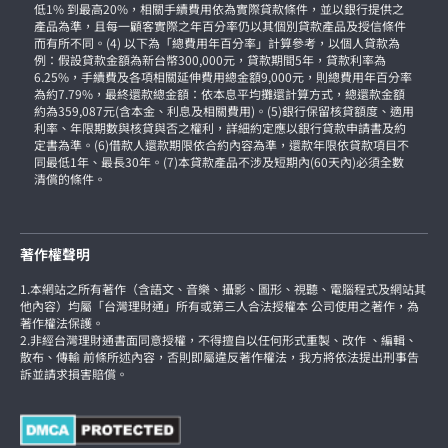
低1% 到最高20%，相關手續費用依為實際貸款條件，並以銀行提供之
產品為準，且每一顧客實際之年百分率仍以其個別貸款產品及授信條件
而有所不同。(4) 以下為「總費用年百分率」計算參考，以個人貸款為
例：假設貸款金額為新台幣300,000元，貸款期間5年，貸款利率為
6.25%，手續費及各項相關延伸費用總金額9,000元，則總費用年百分率
為約7.79%，最終還款總金額：依本息平均攤還計算方式，總還款金額
約為359,087元(含本金、利息及相關費用)。(5)銀行保留核貸額度、適用
利率、年限期數與核貸與否之權利，詳細約定應以銀行貸款申請書及約
定書為準。(6)借款人還款期限依合約內容為準，還款年限依貸款項目不
同最低1年、最長30年。(7)本貸款產品不涉及短期內(60天內)必須全數
清償的條件。
著作權聲明
1.本網站之所有著作（含語文、音樂、攝影、圖形、視聽、電腦程式及網站其
他內容）均屬「台灣理財通」所有或第三人合法授權本 公司使用之著作，為
著作權法保護。
2.非經台灣理財通書面同意授權，不得擅自以任何形式重製、改作 、編輯、
散布、傳輸 前條所述內容，否則即屬違反著作權法，我方將依法提出刑事告
訴並請求損害賠償。