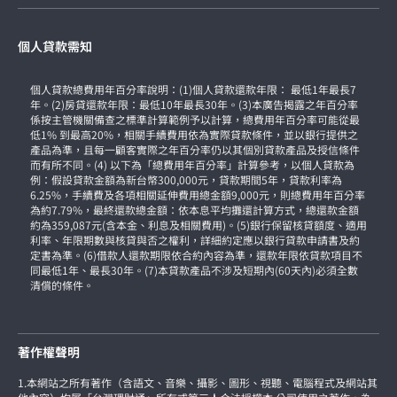
個人貸款需知
個人貸款總費用年百分率說明：(1)個人貸款還款年限： 最低1年最長7
年。(2)房貸還款年限：最低10年最長30年。(3)本廣告揭露之年百分率
係按主管機關備查之標準計算範例予以計算，總費用年百分率可能從最
低1% 到最高20%，相關手續費用依為實際貸款條件，並以銀行提供之
產品為準，且每一顧客實際之年百分率仍以其個別貸款產品及授信條件
而有所不同。(4) 以下為「總費用年百分率」計算參考，以個人貸款為
例：假設貸款金額為新台幣300,000元，貸款期間5年，貸款利率為
6.25%，手續費及各項相關延伸費用總金額9,000元，則總費用年百分率
為約7.79%，最終還款總金額：依本息平均攤還計算方式，總還款金額
約為359,087元(含本金、利息及相關費用)。(5)銀行保留核貸額度、適用
利率、年限期數與核貸與否之權利，詳細約定應以銀行貸款申請書及約
定書為準。(6)借款人還款期限依合約內容為準，還款年限依貸款項目不
同最低1年、最長30年。(7)本貸款產品不涉及短期內(60天內)必須全數
清償的條件。
著作權聲明
1.本網站之所有著作（含語文、音樂、攝影、圖形、視聽、電腦程式及網站其