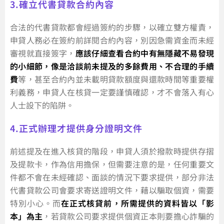
3.確立代書貸款合約內容
合法的代書貸款都會經過簽約的步驟，以確立雙方權責，
申貸人務必在簽約前詳閱合約內容，別因急需資金而未經
審視就直接簽字，
應該仔細查看合約中有無隱藏不易發現
的小細節，像是洽談前未提及的多餘費用、不合理的手續
費
等，甚至合約內並未載明貸款額度與還款時間等重要權
利義務，申貸人在核貸一定要謹慎確認，才不會落入有心
人士設下的陷阱。
4.正式辦理才提供身分證明文件
前述提及在進入核貸的階段，申貸人須於撥款時提供存摺
及提款卡，作為信用擔保，但需要注意的是，任何重要文
件都不會在未經確認、面談的情況下要求提供，部分非法
代書貸款公司會要求寄送證明文件，藉以騙取個資，需要
特別小心。而
在正式核貸前，所需提供的資料皆以「影
本」為主
，若貸款公司要求提供個資正本則要擔心詐騙的