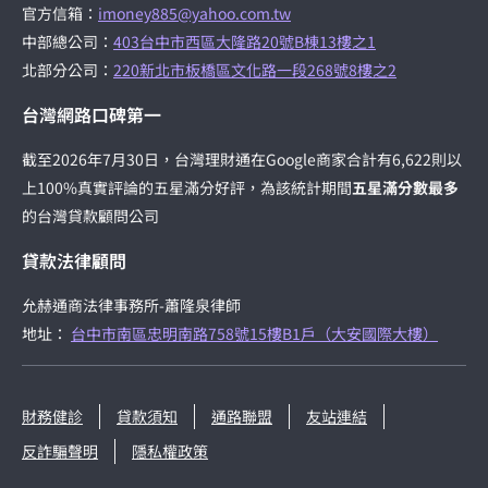
官方信箱：
imoney885@yahoo.com.tw
中部總公司：
403台中市西區大隆路20號B棟13樓之1
北部分公司：
220新北市板橋區文化路一段268號8樓之2
台灣網路口碑第一
截至2026年7月30日，台灣理財通在Google商家合計有6,622則以
上100%真實評論的五星滿分好評，為該統計期間
五星滿分數最多
的台灣貸款顧問公司
貸款法律顧問
允赫通商法律事務所-蕭隆泉律師
地址：
台中市南區忠明南路758號15樓B1戶（大安國際大樓）
財務健診
貸款須知
通路聯盟
友站連結
反詐騙聲明
隱私權政策