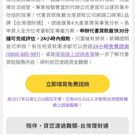
擇合法經營、專業經驗豐富的代辦公司更是可以達到事半
功倍的效果！代書貸款推薦台灣貸款公司網路口碑第1品
牌【台灣理財通】，透過匯集4大產業菁英專業分析，為
申貸人全方位考量制定專屬方案，
申辦代書貸款最快30分
鐘可完成評估，24小時內撥款
，只要擁有勞保、薪轉證明
皆可申辦！有任何貸款需求都可以透過
24小時免費諮詢
(0800-885-997)
，或是
填寫線上諮詢表單
進一步了解代書
貸款服務內容，順利祝您渡過資金難關！
立即填寫免費諮詢
自2017年以來3,216個日子裡，已有445,016人次使用台灣理財通
線上諮詢服務！
陪伴，貸您渡過難關-台灣理財通