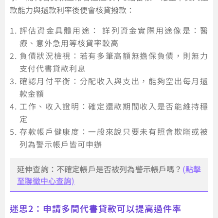
款能力與還款利率後便會核貸撥款：
評估資金具體用途： 詳列資金實際用途像是：醫
療、意外急用等核貸率較高
負債狀況檢視：若有多筆高額無擔保負債，則無力
支付代書貸款利息
確認月付平衡：分配收入與支出，能夠空出每月還
款金額
工作、收入證明：確定還款期間收入是否能維持穩
定
存款帳戶健康度：一般來說只要未有照會欺瞞或被
列為警示帳戶皆可申辦
延伸查詢：不確定帳戶是否被列為警示帳戶嗎？
(點擊
至聯徵中心查詢)
迷思2：申請多間代書貸款可以提高過件率