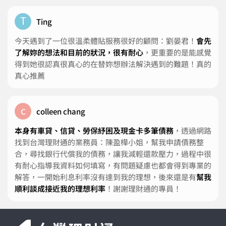
T
Ting
今天遇到了一位很溫柔體貼服務很好的顧問：劉晏君！
會先
了解妳的想法和目前的狀況，很有耐心
，更重要的是能感覺
得到她很認真很真心的在替妳想辦法解決遇到的難題！真的
真心推薦
c
colleen chang
本身有車貸、信貸、勞保紓困及現金卡多筆債務
，透過網路
找到台灣理財通的業務員：陳盈樺小姐，幫我申請債務整
合，尋找銀行代償我的債務，讓我減輕還款壓力，過程中很
有耐心指導我資料如何填寫，有問題疑慮也都會得到專業的
解答，一開始利息利率沒有達到我的理想，後來還是有
幫我
順利談成接近我的理想利率
！謝謝理財通的專員！