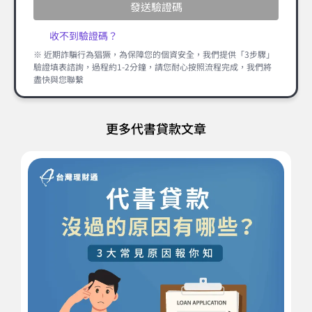
發送驗證碼
收不到驗證碼？
※ 近期詐騙行為猖獗，為保障您的個資安全，我們提供「3步驟」
驗證填表諮詢，過程約1-2分鐘，請您耐心按照流程完成，我們將
盡快與您聯繫
更多代書貸款文章