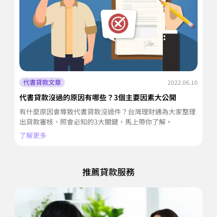
代書貸款文章
2022.06.10
代書貸款沒過的原因有哪些？3個主要因素大公開
代
有什麼原因會導致代書貸款沒過件？台灣理財通為大家整理
代
出貸款審核、照會必知的3大關鍵，馬上帶你了解。
騙
了解更多
了
推薦貸款服務