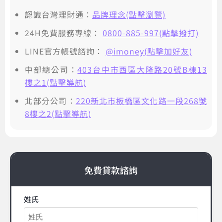
認識台灣理財通：
品牌理念(點擊瀏覽)
24H免費服務專線：
0800-885-997(點擊撥打)
LINE官方帳號諮詢：
@imoney(點擊加好友)
中部總公司：
403台中市西區大隆路20號B棟13
樓之1(點擊導航)
北部分公司：
220新北市板橋區文化路一段268號
8樓之2(點擊導航)
免費貸款諮詢
姓氏