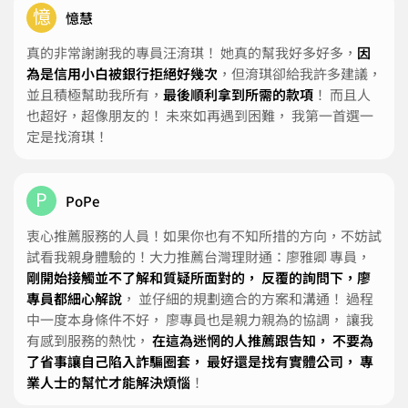
憶
憶慧
真的非常謝謝我的專員汪淯琪！ 她真的幫我好多好多，
因
為是信用小白被銀行拒絕好幾次
，但淯琪卻給我許多建議，
並且積極幫助我所有，
最後順利拿到所需的款項
！ 而且人
也超好，超像朋友的！ 未來如再遇到困難， 我第一首選一
定是找淯琪！
P
PoPe
衷心推薦服務的人員！如果你也有不知所措的方向，不妨試
試看我親身體驗的！大力推薦台灣理財通：廖雅卿 專員，
剛開始接觸並不了解和質疑所面對的， 反覆的詢問下，廖
專員都細心解說
， 並仔細的規劃適合的方案和溝通！ 過程
中一度本身條件不好， 廖專員也是親力親為的協調， 讓我
有感到服務的熱忱，
在這為迷惘的人推薦跟告知， 不要為
了省事讓自己陷入詐騙圈套， 最好還是找有實體公司， 專
業人士的幫忙才能解決煩惱
！