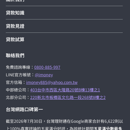
貸款知識
貸款見證
貸款試算
聯絡我們
免費諮詢專線：
0800-885-997
LINE官方帳號：
@imoney
官方信箱：
imoney885@yahoo.com.tw
中部總公司：
403台中市西區大隆路20號B棟13樓之1
北部分公司：
220新北市板橋區文化路一段268號8樓之2
台灣網路口碑第一
截至2026年7月30日，台灣理財通在Google商家合計有6,622則以
上100%真實評論的五星滿分好評，為該統計期間
五星滿分數最多