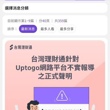
選擇消息分類
目前顯示第
1~9
篇 ｜ 分
40
頁 ｜ 共
359
篇
排序：
最新消息
最多人看
最多分享