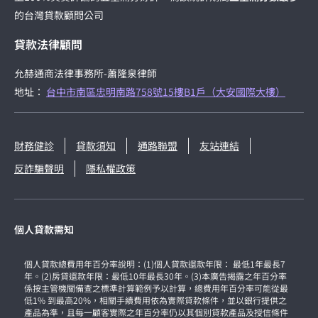
的台灣貸款顧問公司
貸款法律顧問
允赫通商法律事務所-蕭隆泉律師
地址：
台中市南區忠明南路758號15樓B1戶（大安國際大樓）
財務健診
貸款須知
通路聯盟
友站連結
反詐騙聲明
隱私權政策
個人貸款需知
個人貸款總費用年百分率說明：(1)個人貸款還款年限： 最低1年最長7
年。(2)房貸還款年限：最低10年最長30年。(3)本廣告揭露之年百分率
係按主管機關備查之標準計算範例予以計算，總費用年百分率可能從最
低1% 到最高20%，相關手續費用依為實際貸款條件，並以銀行提供之
產品為準，且每一顧客實際之年百分率仍以其個別貸款產品及授信條件