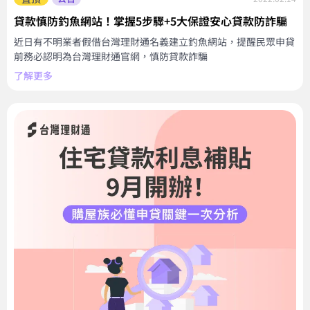
貸款慎防釣魚網站！掌握5步驟+5大保證安心貸款防詐騙
近日有不明業者假借台灣理財通名義建立釣魚網站，提醒民眾申貸
前務必認明為台灣理財通官網，慎防貸款詐騙
了解更多