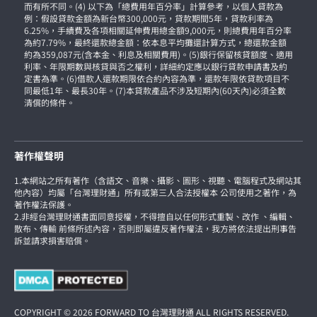
而有所不同。(4) 以下為「總費用年百分率」計算參考，以個人貸款為
例：假設貸款金額為新台幣300,000元，貸款期間5年，貸款利率為
6.25%，手續費及各項相關延伸費用總金額9,000元，則總費用年百分率
為約7.79%，最終還款總金額：依本息平均攤還計算方式，總還款金額
約為359,087元(含本金、利息及相關費用)。(5)銀行保留核貸額度、適用
利率、年限期數與核貸與否之權利，詳細約定應以銀行貸款申請書及約
定書為準。(6)借款人還款期限依合約內容為準，還款年限依貸款項目不
同最低1年、最長30年。(7)本貸款產品不涉及短期內(60天內)必須全數
清償的條件。
著作權聲明
1.本網站之所有著作（含語文、音樂、攝影、圖形、視聽、電腦程式及網站其
他內容）均屬「台灣理財通」所有或第三人合法授權本 公司使用之著作，為
著作權法保護。
2.非經台灣理財通書面同意授權，不得擅自以任何形式重製、改作 、編輯、
散布、傳輸 前條所述內容，否則即屬違反著作權法，我方將依法提出刑事告
訴並請求損害賠償。
COPYRIGHT © 2026 FORWARD TO 台灣理財通 ALL RIGHTS RESERVED.