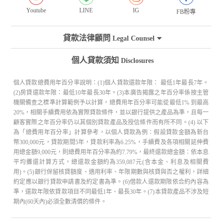
Youtube
LINE
IG
FB粉專
貸款法律顧問
Legal Counsel
個人貸款須知
Disclosures
個人貸款總費用年百分率說明：(1)個人貸款還款年限： 最低1年最長7年。
(2)房貸還款年限：最低10年最長30年。(3)本廣告揭露之年百分率係按主管
機關備查之標準計算範例予以計算，總費用年百分率可能從最低1% 到最高
20%，相關手續費用依為實際貸款條件，並以銀行提供之產品為準，且每一
顧客實際之年百分率仍以其個別貸款產品及授信條件而有所不同。(4) 以下
為「總費用年百分率」計算參考，以個人貸款為例：假設貸款金額為新台
幣300,000元，貸款期間5年，貸款利率為6.25%，手續費及各項相關延伸費
用總金額9,000元，則總費用年百分率為約7.79%，最終還款總金額：依本息
平均攤還計算方式，總還款金額約為359,087元(含本金、利息及相關費
用)。(5)銀行保留核貸額度、適用利率、年限期數與核貸與否之權利，詳細
約定應以銀行貸款申請書及約定書為準。(6)借款人還款期限依合約內容為
準，還款年限依貸款項目不同最低1年、最長30年。(7)本貸款產品不涉及短
期內(60天內)必須全數清償的條件。