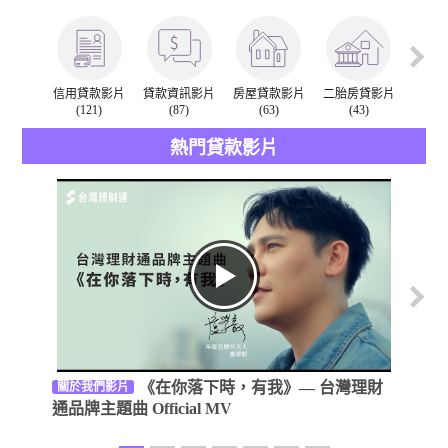
信用貸款影片
貸款資訊影片
房屋貸款影片
二胎房貸影片
汽車
(121)
(87)
(63)
(43)
(
熱門貸款影片
《在你落下時，有我》— 台灣理財
關於我們影片
公益活
通品牌主題曲 Official MV
暖的力