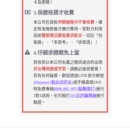
卡及密碼！
3.保證核貸才收費
本公司在貸款
申辦過程中不會收費
，確
定核准撥款後才繳付費用。若對方利用
話術
營造情況緊急要求配合
，切記「勿
急躁」、「多思考」、「詳查證」！
4.仔細求證避免上當
若收到以本公司名義之簡訊或合約出現
非台灣用語或字型
，請務必提高警覺！
若有任何疑慮，歡迎透過LINE官方帳號
@imoney(點此加好友)
或手機直撥24小
時免費專線
0800-885-997(點擊撥打)
進行
1對1諮詢，也可撥打
165反詐騙專線
進行
驗證。