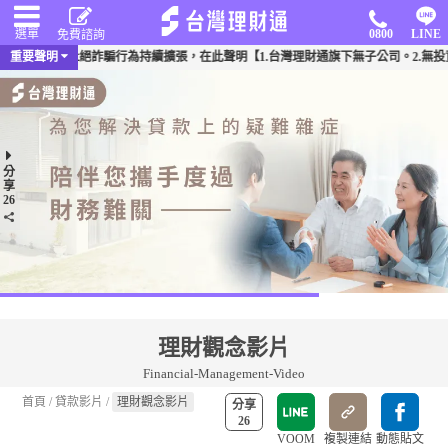
選單
0800
LINE
免費諮詢
頻傳，為杜絕詐騙行為持續擴張，在此聲明【1.台灣理財通旗下無子公司。2.無投資其
重要聲明
分
享
26
理財觀念影片
Financial-Management-Video
首頁
/
貸款影片
/
理財觀念影片
分享
26
VOOM
複製連結
動態貼文