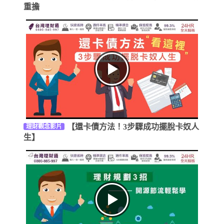
重擔
【還卡債方法！3步驟成功擺脫卡奴人
理財觀念影片
生】