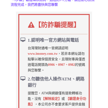
流程完成，我們將盡快與您聯繫
【防詐騙提醒】
1.認明唯一官方網站與電話
台灣理財通唯一官網請認明
www.imoney.com.tw
，若非本網址請勿
點擊以確保個資安全，且理財專員僅透
過電話開頭為
0906、0907、0982
的號碼
與您聯繫。
2.勿聽信他人操作ATM、網路
銀行
提醒您，ATM與網銀僅有提款轉帳功
能，沒有
【解除設定】
或
【驗證身分功
能】
，本公司亦不會要求客戶提供金融