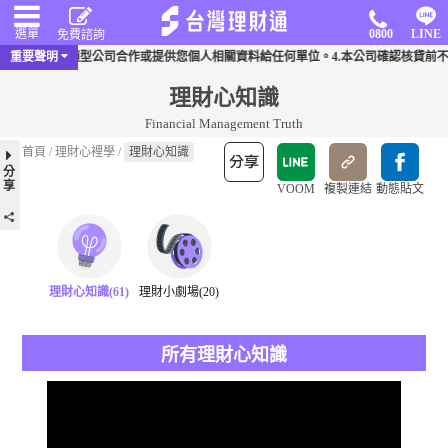
選單
0800
LINE
免費諮詢
3.沒有與同類型公司合作或提供您個人相關資料給任何單位。4.本公司確認核貸前不會
重要聲明
理財心知識
Financial Management Truth
首頁
/
理財心裡學
/
理財心知識
分
享
VOOM
複製連結
動態貼文
理財心知識(61)
理財小劇場(20)
所有理財心知識