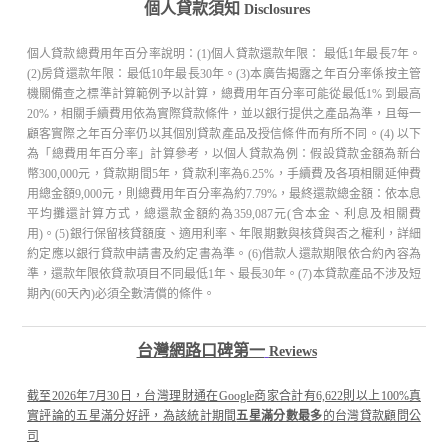
個人貸款須知
Disclosures
個人貸款總費用年百分率說明：(1)個人貸款還款年限： 最低1年最長7年。
(2)房貸還款年限：最低10年最長30年。(3)本廣告揭露之年百分率係按主管
機關備查之標準計算範例予以計算，總費用年百分率可能從最低1% 到最高
20%，相關手續費用依為實際貸款條件，並以銀行提供之產品為準，且每一
顧客實際之年百分率仍以其個別貸款產品及授信條件而有所不同。(4) 以下
為「總費用年百分率」計算參考，以個人貸款為例：假設貸款金額為新台
幣300,000元，貸款期間5年，貸款利率為6.25%，手續費及各項相關延伸費
用總金額9,000元，則總費用年百分率為約7.79%，最終還款總金額：依本息
平均攤還計算方式，總還款金額約為359,087元(含本金、利息及相關費
用)。(5)銀行保留核貸額度、適用利率、年限期數與核貸與否之權利，詳細
約定應以銀行貸款申請書及約定書為準。(6)借款人還款期限依合約內容為
準，還款年限依貸款項目不同最低1年、最長30年。(7)本貸款產品不涉及短
期內(60天內)必須全數清償的條件。
台灣網路口碑第一
Reviews
截至2026年7月30日，台灣理財通在Google商家合計有6,622則以上100%真
實評論的五星滿分好評，為該統計期間
五星滿分數最多
的台灣貸款顧問公
司