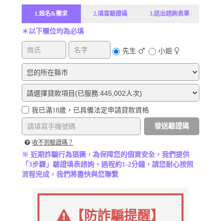
1.姓名&需求
2.填寫驗證碼
3.送出諮詢表單
＊以下欄位均為必填
先生
小姐
我已滿18歲，已具備法定申請貸款資格
發送驗證碼
收不到驗證碼？
※ 近期詐騙行為猖獗，為保障您的個資安全，我們提供
「3步驟」驗證填表諮詢，過程約1-2分鐘，請您耐心按照
流程完成，我們將盡快與您聯繫
【防詐騙提醒】