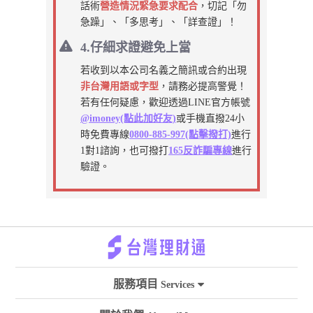
話術
營造情況緊急要求配合
，切記「勿
急躁」、「多思考」、「詳查證」！
4.仔細求證避免上當
若收到以本公司名義之簡訊或合約出現
非台灣用語或字型
，請務必提高警覺！
若有任何疑慮，歡迎透過LINE官方帳號
@imoney(點此加好友)
或手機直撥24小
時免費專線
0800-885-997(點擊撥打)
進行
1對1諮詢，也可撥打
165反詐騙專線
進行
驗證。
服務項目
Services