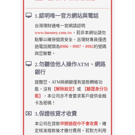
1.認明唯一官方網站與電話
台灣理財通唯一官網請認明
www.imoney.com.tw
，若非本網址請勿
點擊以確保個資安全，且理財專員僅透
過電話開頭為
0906、0907、0982
的號碼
與您聯繫。
2.勿聽信他人操作ATM、網路
銀行
提醒您，ATM與網銀僅有提款轉帳功
能，沒有
【解除設定】
或
【驗證身分功
能】
，本公司亦不會要求客戶提供金融
卡及密碼！
3.保證核貸才收費
本公司在貸款
申辦過程中不會收費
，確
定核准撥款後才繳付費用。若對方利用