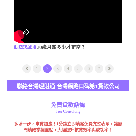
30歲月薪多少才正常？
理財心知識
1
2
3
4
5
6
7
聯絡台灣理財通-台灣網路口碑第1貸款公司
免費貸款諮詢
Free Consulting
多填一步，申貸加速！1分鐘立即填寫免費完整表單，讓顧
問精確掌握重點，大幅提升核貸效率與成功率！