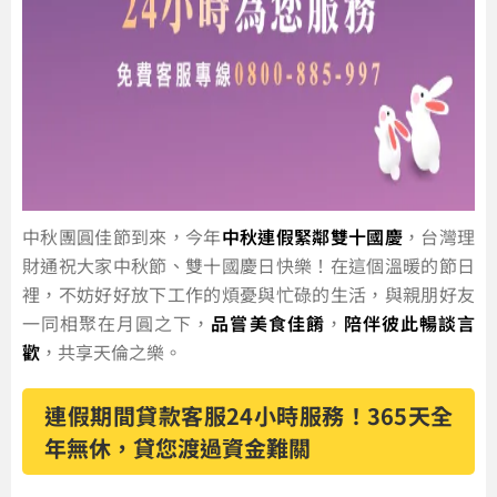
中秋團圓佳節到來，今年
中秋連假緊鄰雙十國慶
，台灣理
財通祝大家中秋節、雙十國慶日快樂！在這個溫暖的節日
裡，不妨好好放下工作的煩憂與忙碌的生活，與親朋好友
一同相聚在月圓之下，
品嘗美食佳餚
，
陪伴彼此暢談言
歡
，共享天倫之樂。
連假期間貸款客服24小時服務！365天全
年無休，貸您渡過資金難關