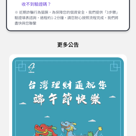
收不到驗證碼？
※ 近期詐騙行為猖獗，為保障您的個資安全，我們提供「3步驟」
驗證填表諮詢，過程約1-2分鐘，請您耐心按照流程完成，我們將
盡快與您聯繫
更多公告