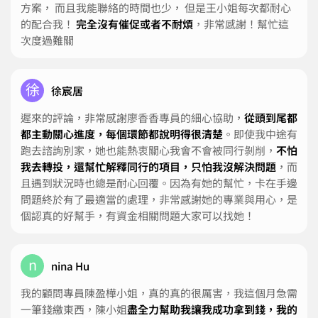
方案， 而且我能聯絡的時間也少， 但是王小姐每次都耐心
的配合我！
完全沒有催促或者不耐煩
，非常感謝！幫忙這
次度過難關
徐
徐宸居
遲來的評論，非常感謝廖香香專員的細心協助，
從頭到尾都
都主動關心進度，每個環節都說明得很清楚
。即使我中途有
跑去諮詢別家，她也能熱衷關心我會不會被同行剝削，
不怕
我去轉投，還幫忙解釋同行的項目，只怕我沒解決問題
，而
且遇到狀況時也總是耐心回覆。因為有她的幫忙，卡在手邊
問題終於有了最適當的處理，非常感謝她的專業與用心，是
個認真的好幫手，有資金相關問題大家可以找她！
n
nina Hu
我的顧問專員陳盈樺小姐，真的真的很厲害，我這個月急需
一筆錢繳東西，陳小姐
盡全力幫助我讓我成功拿到錢，我的