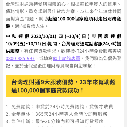
台灣理財通秉持愛與關懷的心，根據每位申貸人的信用、
債務情形，量身規劃最佳貸款方案，23年來全年無休共同
面對資金問題，幫助
超過100,000個家庭順利走出財務危
機
，邁向0負債人生。
中秋連假2020/10/01(四)~10/4(日)
與
國慶連假
10/09(五)~10/11(日)期間，台灣理財通電話客服24小時提
供服務
，有任何貸款需求，歡迎撥打24小時免費服務專線
0800-885-997
，或填寫
線上諮詢表單
，我們將為您優先登
記，並於連假過後由理財專員親自與您聯繫！
台灣理財通9大服務優勢，23年來幫助超
過100,000個家庭貸款成功！
免費諮詢：申貸前24小時免費諮詢，貸後才收費
全年無休：365天24小時專人全時段即時服務
急件申辦：最快30分鐘內即可得知可貸額度