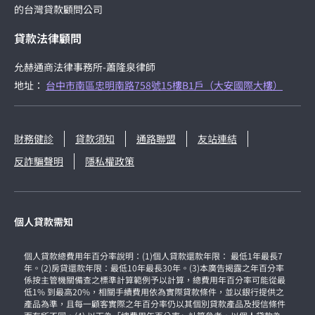
的台灣貸款顧問公司
貸款法律顧問
允赫通商法律事務所-蕭隆泉律師
地址：
台中市南區忠明南路758號15樓B1戶（大安國際大樓）
財務健診
貸款須知
通路聯盟
友站連結
反詐騙聲明
隱私權政策
個人貸款需知
個人貸款總費用年百分率說明：(1)個人貸款還款年限： 最低1年最長7
年。(2)房貸還款年限：最低10年最長30年。(3)本廣告揭露之年百分率
係按主管機關備查之標準計算範例予以計算，總費用年百分率可能從最
低1% 到最高20%，相關手續費用依為實際貸款條件，並以銀行提供之
產品為準，且每一顧客實際之年百分率仍以其個別貸款產品及授信條件