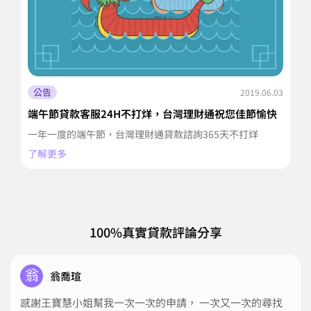
公告
2019.06.03
貸
端午節貸款客服24H不打烊，台灣理財通祝您佳節愉快
騙
一年一度的端午節，台灣理財通貸款諮詢365天不打烊
近
了解更多
眾
了
100%真實貸款評論分享
翁
翁喬瑄
感謝王寶慧小姐幫我一次一次的申請， 一次又一次的尋找