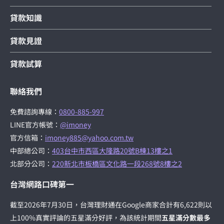
貸款知識
貸款見證
貸款試算
聯絡我們
免費諮詢專線：
0800-885-997
LINE官方帳號：
@imoney
官方信箱：
imoney885@yahoo.com.tw
中部總公司：
403台中市西區大隆路20號B棟13樓之1
北部分公司：
220新北市板橋區文化路一段268號8樓之2
台灣網路口碑第一
截至2026年7月30日，台灣理財通在Google商家合計有6,622則以
上100%真實評論的五星滿分好評，為該統計期間
五星滿分數最多