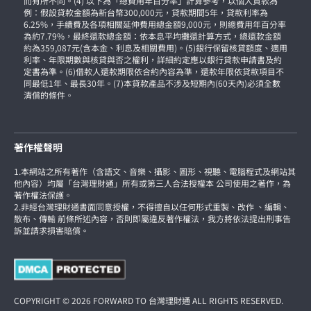
而有所不同。(4) 以下為「總費用年百分率」計算參考，以個人貸款為
例：假設貸款金額為新台幣300,000元，貸款期間5年，貸款利率為
6.25%，手續費及各項相關延伸費用總金額9,000元，則總費用年百分率
為約7.79%，最終還款總金額：依本息平均攤還計算方式，總還款金額
約為359,087元(含本金、利息及相關費用)。(5)銀行保留核貸額度、適用
利率、年限期數與核貸與否之權利，詳細約定應以銀行貸款申請書及約
定書為準。(6)借款人還款期限依合約內容為準，還款年限依貸款項目不
同最低1年、最長30年。(7)本貸款產品不涉及短期內(60天內)必須全數
清償的條件。
著作權聲明
1.本網站之所有著作（含語文、音樂、攝影、圖形、視聽、電腦程式及網站其
他內容）均屬「台灣理財通」所有或第三人合法授權本 公司使用之著作，為
著作權法保護。
2.非經台灣理財通書面同意授權，不得擅自以任何形式重製、改作 、編輯、
散布、傳輸 前條所述內容，否則即屬違反著作權法，我方將依法提出刑事告
訴並請求損害賠償。
COPYRIGHT © 2026 FORWARD TO 台灣理財通 ALL RIGHTS RESERVED.