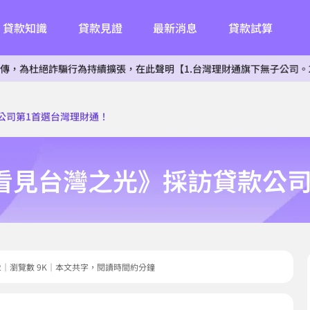
貸款知識
貸款見證
最新消息
貸款試算
行為持續擴張，在此聲明【1.台灣理財通旗下無子公司。2.無投資其他相
公司第1首選台灣理財通！
看見台灣之光》採訪貸款公
12.12｜瀏覽數 9K｜本文共字，閱讀時間約分鐘