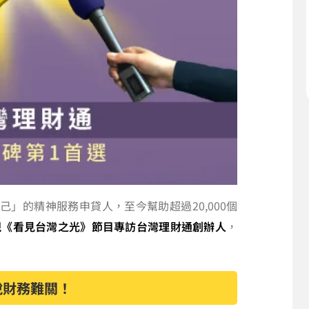
」的精神服務申貸人，至今幫助超過20,000個
視《看見台灣之光》節目專訪台灣理財通創辦人
，
脫財務難關！