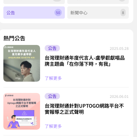
公告
新聞中心
50
8
熱門公告
公告
2025.05.28
台灣理財通年度代言人-盧學叡獻唱品
牌主題曲「在你落下時，有我」
了解更多
公告
2026.06.01
台灣理財通針對UPTOGO網路平台不
實報導之正式聲明
了解更多