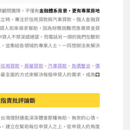
業顧問團隊，不僅有
金融體系背景，更有專業房地
成立時，專注於信用貸款與汽車貸款、個人金融貸
申貸人前來尋求幫助，因為財務困難而急需資金貸
申貸人不禁深感絕望。而電話另一頭的我們在聽到
人，並集結各領域的專業人士，一同想辦法來解決
從
信用貸款
、
房屋貸款
、
汽車貸款
、
負債整合
、
債
用最全面的方式來解決每個申貸人的需求，成為
口
責批評論斷‭‭
，台灣理財通能深深體會那種無助、無奈的心情。
心
，建立在幫助每位申貸人之上，從申貸人的角度