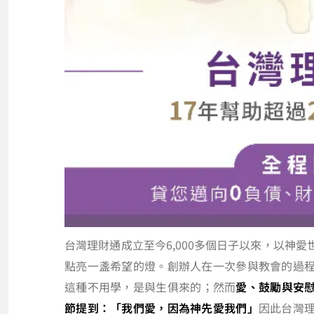
台灣理財通成立至今6,000多個日子以來，以神
點亮一盞希望的燈。創辦人在一次參與教會的過
這種不用學，是與生俱來的；然而
愛、鼓勵與安
節提到：「我們愛，因為神先愛我們」
因此台灣