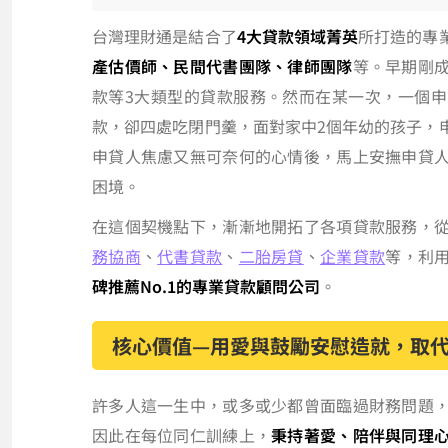
台灣理財通是結合了
4大貸款領域菁英
所打造的專
產估價師、民間代書團隊、律師團隊
等。早期剛
款等3大類型的貸款服務。然而在某一次，一個
款，卻四處吃閉門羹，面對家中2個年幼的孩子，
申貸人焦慮又無可奈何的心情後，馬上安撫申貸
困境。
在這個契機點下，漸漸地開拓了各項貸款服務，
務協商
、
代書貸款
、
二胎房貸
、
企業貸款
等，利
碑推薦No.1的專業貸款顧問公司
。
核心價值—用愛與鼓勵安慰造就，取代指
許多人這一生中，或多或少都曾面臨過財務問題
因此在每位同仁訓練上，
秉持著愛、陪伴與同理