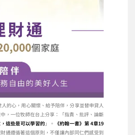
愛世人的心，用心關懷、給予陪伴，分享並替申貸人
程中，一位牧師在台上分享：「指責、批評、論斷
慰，這些是可以學習的
」。
《約翰一書》‬第 ‭4章19
理財通遵循著這個原則，不僅讓內部同仁們感受到