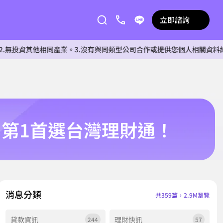
立即諮詢
同產業。3.沒有與同類型公司合作或提供您個人相關資料給任何單位。4
司第1首選台灣理財通！
消息分類
共359篇，2.9M瀏覽
貸款資訊
理財快訊
244
57