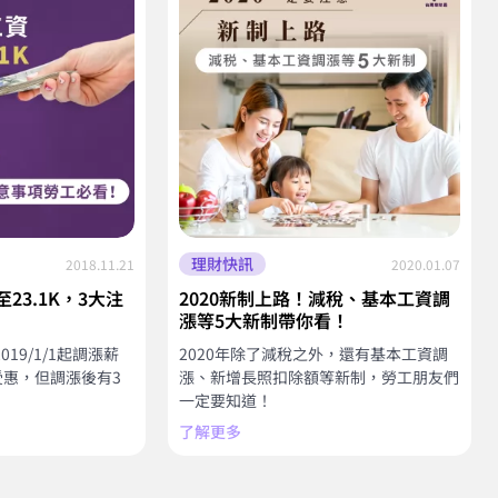
理財快訊
2018.11.21
2020.01.07
23.1K，3大注
2020新制上路！減稅、基本工資調
漲等5大新制帶你看！
19/1/1起調漲薪
2020年除了減稅之外，還有基本工資調
受惠，但調漲後有3
漲、新增長照扣除額等新制，勞工朋友們
一定要知道！
了解更多