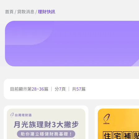
首頁
/
貸款消息
/
理財快訊
目前顯示第
28~36
篇 ｜ 分
7
頁 ｜ 共
57
篇