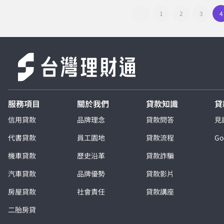
1
2
3
4
服務項目
關於我們
貸款知識
貸
信用貸款
品牌理念
貸款問答
見
代書貸款
員工園地
貸款流程
G
機車貸款
歷史沿革
貸款詐騙
汽車貸款
品牌優勢
貸款影片
房屋貸款
社會責任
貸款講座
二胎房貸