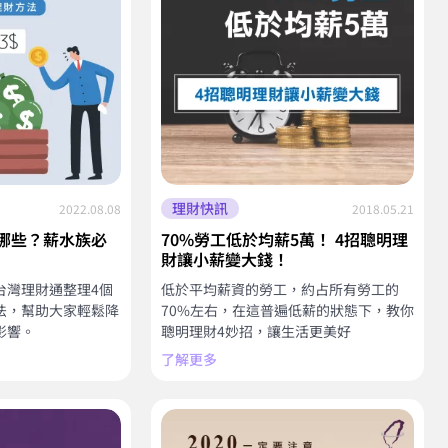
理財快訊
2022.08.08
2018.05.21
哪些？薪水族必
70%勞工低於均薪5萬！ 4招聰明理
財讓小薪變大錢！
台灣理財通整理4個
低於平均薪資的勞工，約占所有勞工的
法，幫助大家輕鬆降
70%左右，在這普遍低薪的狀態下，教你
影響。
聰明理財4妙招，讓生活更美好
了解更多