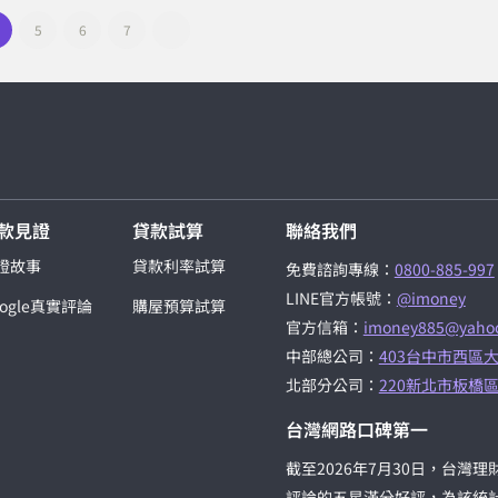
5
6
7
款見證
貸款試算
聯絡我們
證故事
貸款利率試算
免費諮詢專線：
0800-885-997
LINE官方帳號：
@imoney
oogle真實評論
購屋預算試算
官方信箱：
imoney885@yahoo
中部總公司：
403台中市西區大
北部分公司：
220新北市板橋區
台灣網路口碑第一
截至2026年7月30日，台灣理財
評論的五星滿分好評，為該統