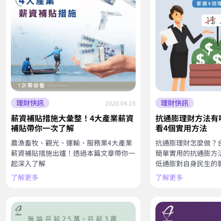
理財快訊
理財快訊
2020.04.15
薪資補貼措施大彙整！4大產業薪資
抗通膨理財方法有
補貼帶你一次了解
看4個實用方法
農漁畜牧、觀光、運輸、服務業4大產業
抗通膨理財怎麼做？
薪資補貼措施出爐！透過本篇文章帶你一
簡單實用的抗通膨方
起深入了解
低通膨對自身民生的
了解更多
了解更多