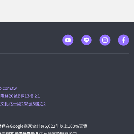
.com.tw
隆路20號B棟13樓之1
文化路一段268號8樓之2
通在Google商家合計有6,622則以上100%真實
計期間
五星滿分數最多
的台灣貸款顧問公司