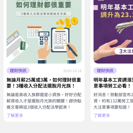
理財快訊
理財快訊
2020.10.16
無論月薪25萬或3萬，如何理財很重
明年基本工資調漲至
要！3種收入分配法擺脫月光族！
意事項勞工必看！
無論是高收入族群還是小資族，好好分配
好消息！勞動部宣布20
薪資收入才是擺脫月光族的關鍵！趕快點
資，約有132萬勞工
進文章將這3個收入分配法學起來！
大注意事項要知道！
了解更多
了解更多