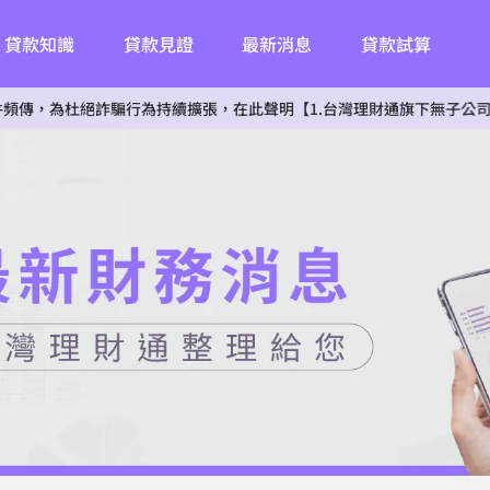
貸款知識
貸款見證
最新消息
貸款試算
杜絕詐騙行為持續擴張，在此聲明【1.台灣理財通旗下無子公司。2.無投