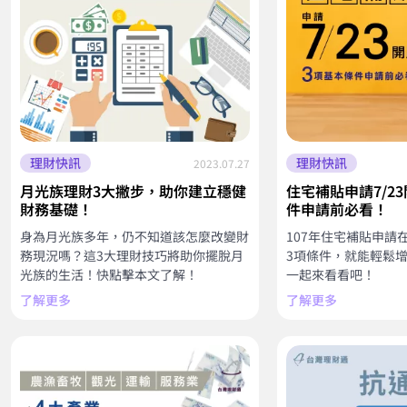
理財快訊
理財快訊
2023.07.27
月光族理財3大撇步，助你建立穩健
住宅補貼申請7/2
財務基礎！
件申請前必看！
身為月光族多年，仍不知道該怎麼改變財
107年住宅補貼申請在
務現況嗎？這3大理財技巧將助你擺脫月
3項條件，就能輕鬆
光族的生活！快點擊本文了解！
一起來看看吧！
了解更多
了解更多