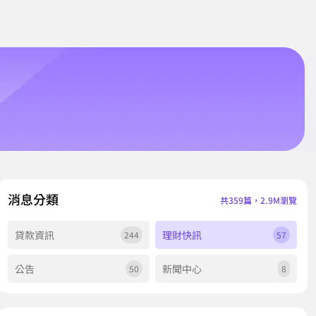
消息分類
共359篇，2.9M瀏覽
貸款資訊
理財快訊
244
57
公告
新聞中心
50
8