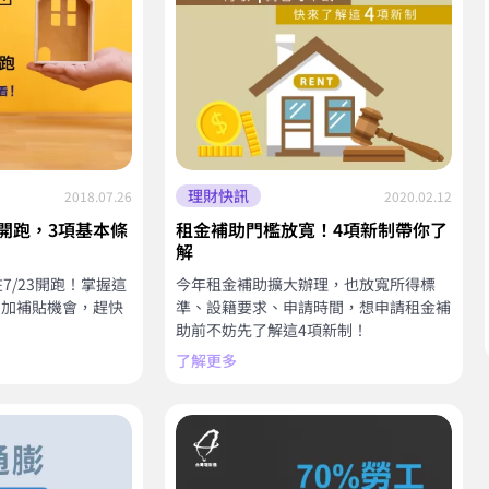
理財快訊
2018.07.26
2020.02.12
3開跑，3項基本條
租金補助門檻放寬！4項新制帶你了
解
7/23開跑！掌握這
今年租金補助擴大辦理，也放寬所得標
增加補貼機會，趕快
準、設籍要求、申請時間，想申請租金補
助前不妨先了解這4項新制！
了解更多