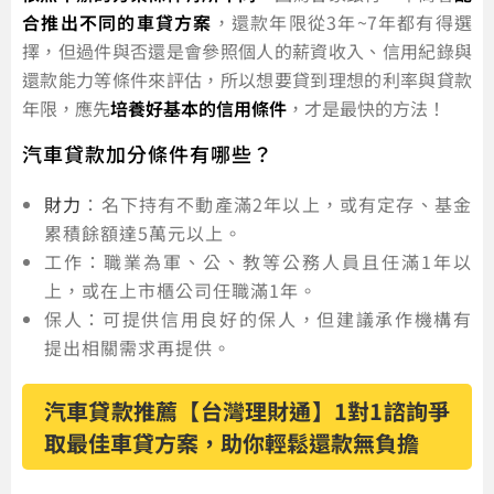
合推出不同的車貸方案
，還款年限從3年~7年都有得選
擇，但過件與否還是會參照個人的薪資收入、信用紀錄與
還款能力等條件來評估，所以想要貸到理想的利率與貸款
年限，應先
培養好基本的信用條件
，才是最快的方法！
汽車貸款加分條件有哪些？
財力
：名下持有不動產滿2年以上，或有定存、基金
累積餘額達5萬元以上。
工作：職業為軍、公、教等公務人員且任滿1年以
上，或在上市櫃公司任職滿1年。
保人：可提供信用良好的保人，但建議承作機構有
提出相關需求再提供。
汽車貸款推薦【台灣理財通】1對1諮詢爭
取最佳車貸方案，助你輕鬆還款無負擔