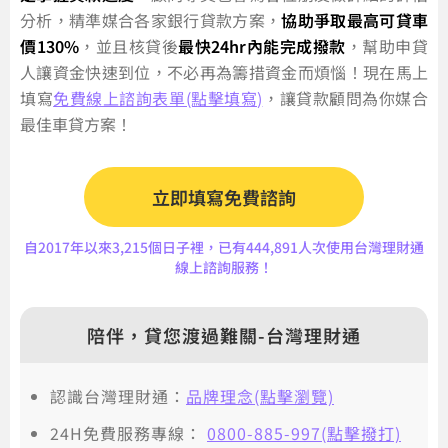
分析，精準媒合各家銀行貸款方案，
協助爭取最高可貸車
價130%
，並且核貸後
最快24hr內能完成撥款
，幫助申貸
人讓資金快速到位，不必再為籌措資金而煩惱！現在馬上
填寫
免費線上諮詢表單(點擊填寫)
，讓貸款顧問為你媒合
最佳車貸方案！
立即填寫免費諮詢
自2017年以來3,215個日子裡，已有444,891人次使用台灣理財通
線上諮詢服務！
陪伴，貸您渡過難關-台灣理財通
認識台灣理財通：
品牌理念(點擊瀏覽)
24H免費服務專線：
0800-885-997(點擊撥打)