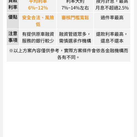
貸款
平均利率
利率大約
按月計息，最高
利率
6%~12%
7%~14%左右
月息不超過2.5%
優點
安全合法、風險
審核門檻寬鬆
過件率最高
低
注意
有提供原車融資
融資管道眾多，
還款利率最高，
事項
服務的銀行較少
需慎選承作機構
還息不還本
※以上方案內容僅供參考，實際方案條件會依各金融機構而
各有不同。