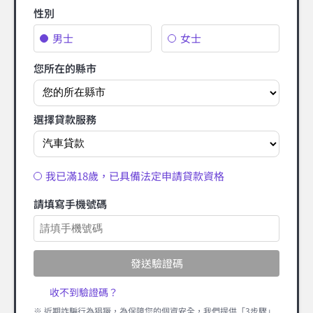
性別
男士
女士
您所在的縣市
選擇貸款服務
我已滿18歲，已具備法定申請貸款資格
請填寫手機號碼
發送驗證碼
收不到驗證碼？
※ 近期詐騙行為猖獗，為保障您的個資安全，我們提供「3步驟」