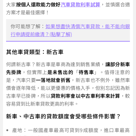
大家
按個人還款能力做好
汽車貸款利率試算
，並慎選合適
方案才是最佳選擇！
你可能想了解：
如果想盡快清償汽車貸款，能不能向銀
行申請提前繳清？(點擊了解)
其他車貸類型：新古車
何謂新古車？新古車是車商為達到銷售業績，
讓部分新車
先掛牌
，但實際上
是未售出的
「
待售車
」。值得注意的
是，汽車只要
一落地就會折舊
，新古車也不例外，雖然車
價會逐年降低，能以更優惠的價格入手，但別忘記因為新
古車早已掛牌，所以
貸款利率會以中古車利率來計算
，較
容易貸到比新車貸款更高的利率。
新車、中古車的貸款額度會受哪些條件影響？
產地：一般國產車最高可貸到9成額度，進口車最高