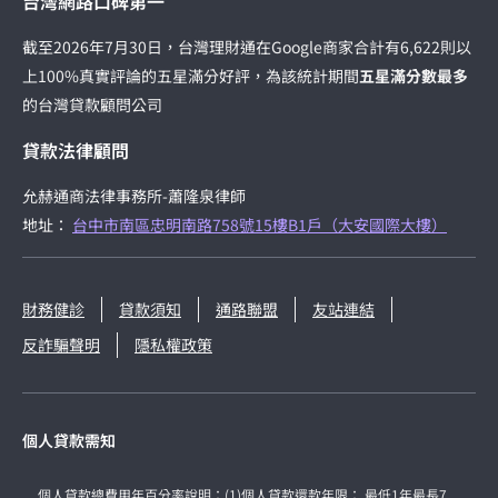
台灣網路口碑第一
截至2026年7月30日，台灣理財通在Google商家合計有6,622則以
上100%真實評論的五星滿分好評，為該統計期間
五星滿分數最多
的台灣貸款顧問公司
貸款法律顧問
允赫通商法律事務所-蕭隆泉律師
地址：
台中市南區忠明南路758號15樓B1戶（大安國際大樓）
財務健診
貸款須知
通路聯盟
友站連結
反詐騙聲明
隱私權政策
個人貸款需知
個人貸款總費用年百分率說明：(1)個人貸款還款年限： 最低1年最長7