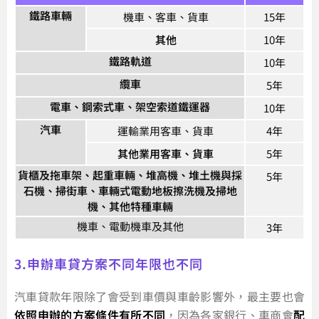
鐵路車輛
機車、客車、貨車
15年
其他
10年
鐵路軌道
10年
纜車
5年
電車、鋼索式車、架空索道鐵運器
10年
汽車
運輸業用客車、貨車
4年
其他業用客車、貨車
5年
貨櫃及拖車架、起重車輛、堆高機、堆土機與採
5年
石機、掃街車、車輛式電動地板擦洗機及掃地
機、其他特種車輛
機車、電動機車及其他
3年
3.申辦車貸方案不同年限也不同
汽車貸款年限除了會受到車價與車齡影響外，最主要也會
依照申辦的方案條件有所不同
，因為各家銀行、車商會
配