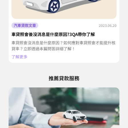
汽車貸款文章
2023.06.20
車貸照會後沒消息是什麼原因?3QA帶你了解
車
車貸照會沒消息是什麼原因？如何應對車貸照會才能提升核
車
貸率？立即透過本篇問答詳細了解！
篇
了解更多
了
推薦貸款服務