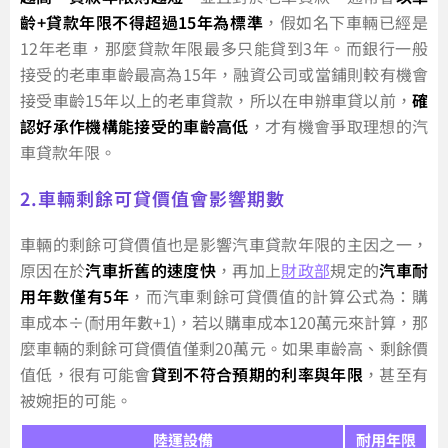
齡+貸款年限不得超過15年為標準
，假如名下車輛已經是
12年老車，那麼貸款年限最多只能貸到3年。而銀行一般
接受的老車車齡最高為15年，融資公司或當鋪則較有機會
接受車齡15年以上的老車貸款，所以在申辦車貸以前，
確
認好承作機構能接受的車齡高低
，才有機會爭取理想的汽
車貸款年限。
2.車輛剩餘可貸價值會影響期數
車輛的剩餘可貸價值也是影響汽車貸款年限的主因之一，
原因在於
汽車折舊的速度快
，再加上
財政部
規定的
汽車耐
用年數僅有5年
，而汽車剩餘可貸價值的計算公式為：購
車成本÷(耐用年數+1)，若以購車成本120萬元來計算，那
麼車輛的剩餘可貸價值僅剩20萬元。如果車齡高、剩餘價
值低，很有可能會
貸到不符合預期的利率與年限
，甚至有
被婉拒的可能。
陸運設備
耐用年限