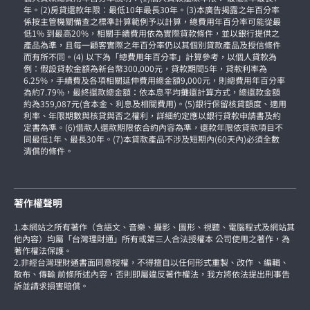
年。(2)房貸還款年限：最低10年最長30年。(3)本廣告揭露之年百分率
係按主管機關備查之標準計算範例予以計算，總費用年百分率可能從最
低1% 到最高20%，相關手續費用依為實際貸款條件，並以銀行提供之
產品為準，且每一顧客實際之年百分率仍以其個別貸款產品及授信條件
而有所不同。(4) 以下為「總費用年百分率」計算參考，以個人貸款為
例：假設貸款金額為新台幣300,000元，貸款期間5年，貸款利率為
6.25%，手續費及各項相關延伸費用總金額9,000元，則總費用年百分率
為約7.79%，最終還款總金額：依本息平均攤還計算方式，總還款金額
約為359,087元(含本金、利息及相關費用)。(5)銀行保留核貸額度、適用
利率、年限期數與核貸與否之權利，詳細約定應以銀行貸款申請書及約
定書為準。(6)借款人還款期限依合約內容為準，還款年限依貸款項目不
同最低1年、最長30年。(7)本貸款產品不涉及短期內(60天內)必須全數
清償的條件。
著作權聲明
1.本網站之所有著作（含語文、音樂、攝影、圖形、視聽、電腦程式及網站其
他內容）均屬「台灣理財通」所有或第三人合法授權本 公司使用之著作，為
著作權法保護。
2.非經台灣理財通書面同意授權，不得擅自以任何形式重製、改作 、編輯、
散布、傳輸 前條所述內容，否則即屬違反著作權法，我方將依法提出刑事告
訴並請求損害賠償。