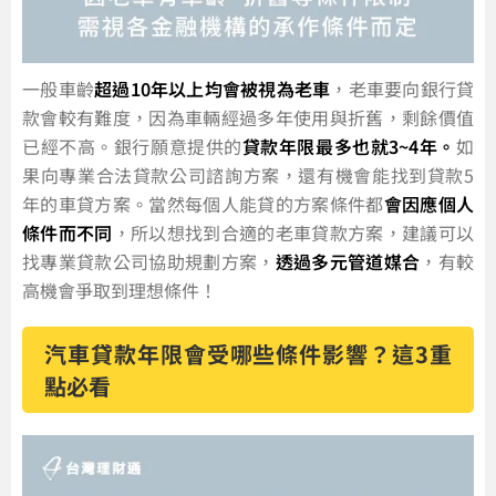
一般車齡
超過10年以上均會被視為老車
，老車要向銀行貸
款會較有難度，因為車輛經過多年使用與折舊，剩餘價值
已經不高。銀行願意提供的
貸款年限最多也就3~4年。
如
果向專業合法貸款公司諮詢方案，還有機會能找到貸款5
年的車貸方案。當然每個人能貸的方案條件都
會因應個人
條件而不同
，所以想找到合適的老車貸款方案，建議可以
找專業貸款公司協助規劃方案，
透過多元管道媒合
，有較
高機會爭取到理想條件！
汽車貸款年限會受哪些條件影響？這3重
點必看