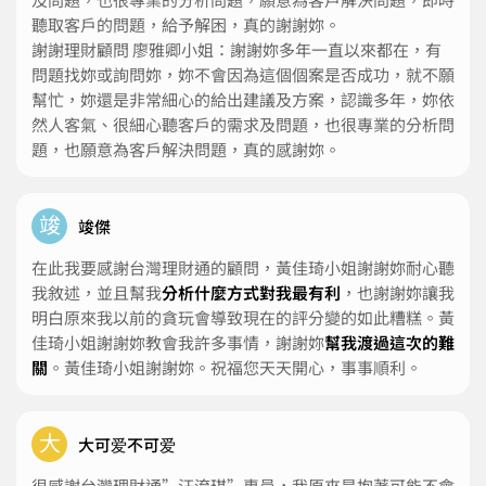
聽取客戶的問題，給予解困，真的謝謝妳。
謝謝理財顧問 廖雅卿小姐：謝謝妳多年一直以來都在，有
問題找妳或詢問妳，妳不會因為這個個案是否成功，就不願
幫忙，妳還是非常細心的給出建議及方案，認識多年，妳依
然人客氣、很細心聽客戶的需求及問題，也很專業的分析問
題，也願意為客戶解決問題，真的感謝妳。
竣
竣傑
在此我要感謝台灣理財通的顧問，黃佳琦小姐謝謝妳耐心聽
我敘述，並且幫我
分析什麼方式對我最有利
，也謝謝妳讓我
明白原來我以前的貪玩會導致現在的評分變的如此糟糕。黃
佳琦小姐謝謝妳教會我許多事情，謝謝妳
幫我渡過這次的難
關
。黃佳琦小姐謝謝妳。祝福您天天開心，事事順利。
大
大可爱不可爱
很感謝台灣理財通”汪淯琪”專員，我原來是抱著可能不會