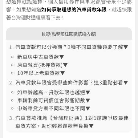
想選擇就能選擇，個人信用條件與車況都會帶來不少影
響。如果想知道
如何爭取理想的汽車貸款年限
，就趕快跟
著台灣理財通繼續看下去！
目錄(點擊前往閱讀該段內容)
汽車貸款可以分幾期？3種不同車貸種類要了解▼
新車與中古車貸款▼
原車融資(抵押貸款)▼
10年以上老車貸款▼
汽車貸款年限會受哪些條件影響？這3重點必看▼
如車齡越高，貸款年限也越短▼
車輛剩餘可貸價值會影響期數▼
申辦車貸方案不同年限也不同▼
汽車貸款推薦【台灣理財通】1對1諮詢爭取最佳
車貸方案，助你輕鬆還款無負擔▼