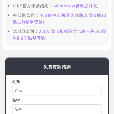
LINE官方帳號諮詢：
@imoney(點擊加好友)
中部總公司：
403台中市西區大隆路20號B棟13
樓之1(點擊導航)
北部分公司：
220新北市板橋區文化路一段268號
8樓之2(點擊導航)
免費貸款諮詢
姓氏
名字