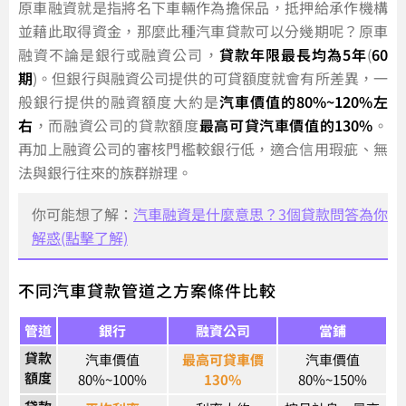
原車融資就是指將名下車輛作為擔保品，抵押給承作機構
並藉此取得資金，那麼此種汽車貸款可以分幾期呢？原車
融資不論是銀行或融資公司，
貸款年限最長均為5年
(
60
期
)。但銀行與融資公司提供的可貸額度就會有所差異，一
般銀行提供的融資額度大約是
汽車價值的80%~120%左
右
，而融資公司的貸款額度
最高可貸汽車價值的130%
。
再加上融資公司的審核門檻較銀行低，適合信用瑕疵、無
法與銀行往來的族群辦理。
你可能想了解：
汽車融資是什麼意思？3個貸款問答為你
解惑(點擊了解)
不同汽車貸款管道之方案條件比較
管道
銀行
融資公司
當鋪
貸款
汽車價值
最高可貸車價
汽車價值
額度
80%~100%
130%
80%~150%