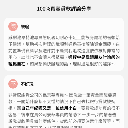
100%真實貸款評論分享
樂
樂瑜
感謝池昂特池專員態度親切耐心十足且能設身處地的著想給
予建議，幫助初次辦理的我順利通過審核解除資金困擾，在
前置準備資料以及送件前不斷幫我追蹤進度依依核對非常的
用心，談吐也不會讓人很緊繃，
過程中是像跟朋友討論般的
輕鬆自在
，如果想愉快辦理的話，理財通是很好的選擇～
不
不好玩
非常感謝貴公司的孫景華專員～ 因急需一筆資金而想要貸
款，一開始什麼都不太懂的情況下自己去找銀行貸款被婉
拒，因
自己年紀輕又是一位信用小白
，要貸款成功真的很不
容易！後來在貴公司景華專員的幫助下 一步一步的帶著告
訴我貸款需具備什麼條件、貸款前必須要注意什麼等等，而
現在貸款也下來了 ，除了感謝還是感謝