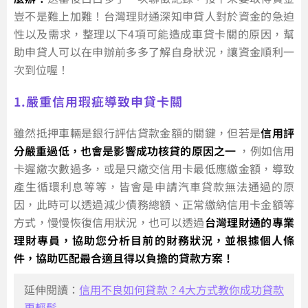
豈不是難上加難！台灣理財通深知申貸人對於資金的急迫
性以及需求，整理以下4項可能造成車貸卡關的原因，幫
助申貸人可以在申辦前多多了解自身狀況，讓資金順利一
次到位喔！
1.嚴重信用瑕疵導致申貸卡關
雖然抵押車輛是銀行評估貸款金額的關鍵，但若是
信用評
分嚴重過低，也會是影響成功核貸的原因之一
，例如信用
卡遲繳次數過多，或是只繳交信用卡最低應繳金額，導致
產生循環利息等等，皆會是申請汽車貸款無法通過的原
因，此時可以透過減少債務總額、正常繳納信用卡金額等
方式，慢慢恢復信用狀況，也可以透過
台灣理財通的專業
理財專員，協助您分析目前的財務狀況，並根據個人條
件，協助匹配最合適且得以負擔的貸款方案！
延伸閱讀：
信用不良如何貸款？4大方式教你成功貸款
更輕鬆