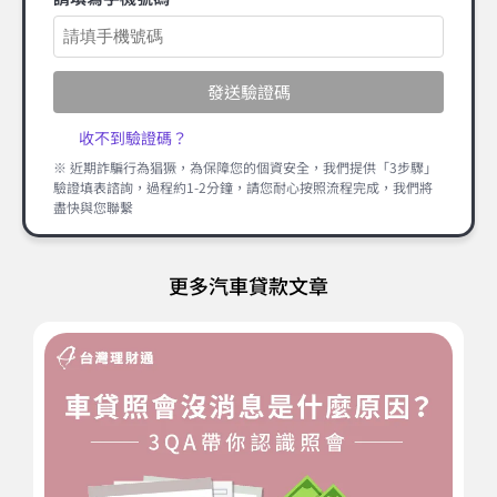
發送驗證碼
收不到驗證碼？
※ 近期詐騙行為猖獗，為保障您的個資安全，我們提供「3步驟」
驗證填表諮詢，過程約1-2分鐘，請您耐心按照流程完成，我們將
盡快與您聯繫
更多汽車貸款文章