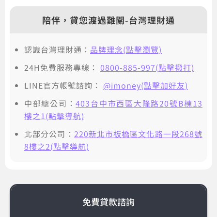
陪伴，貸您渡過難關-台灣理財通
認識台灣理財通：
品牌理念(點擊瀏覽)
24H免費服務專線：
0800-885-997(點擊撥打)
LINE官方帳號諮詢：
@imoney(點擊加好友)
中部總公司：
403台中市西區大隆路20號B棟13
樓之1(點擊導航)
北部分公司：
220新北市板橋區文化路一段268號
8樓之2(點擊導航)
免費貸款諮詢