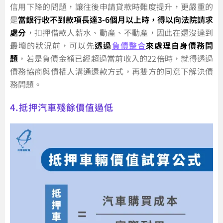
信用下降的問題，讓往後申請貸款時難度提升，更嚴重的
是
當銀行收不到款項長達3-6個月以上時，得以向法院請求
處分
，扣押借款人薪水、動產、不動產，因此在還沒達到
最壞的狀況前，可以先
透過
負債整合
來處理自身債務問
題
，若是負債金額已經超過當前收入的22倍時，就得透過
債務協商與債權人溝通還款方式，再雙方的同意下解決債
務問題。
4.抵押汽車殘餘價值過低