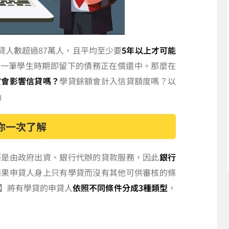
貸人數超過87萬人，且平均至少要
5年以上才可能
仍有一筆學生時期即留下的債務正在償還中。那麼在
貸會影響信貸嗎？
學貸餘額會計入信貸額度嗎？以
」
你一次了解
而是由政府出資、銀行代辦的貸款服務，因此
銀行
如果申貸人身上只有學貸而沒有其他可供審核的條
】將有學貸的申貸人
依照不同條件分成3種類型
，