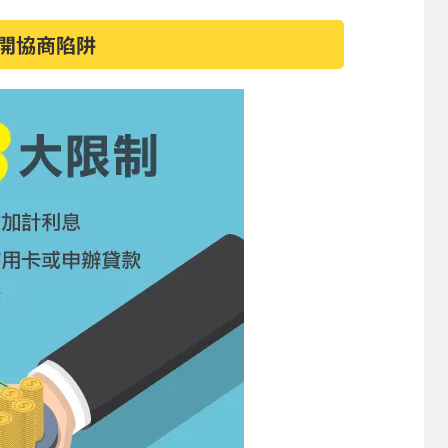
開協商陷阱