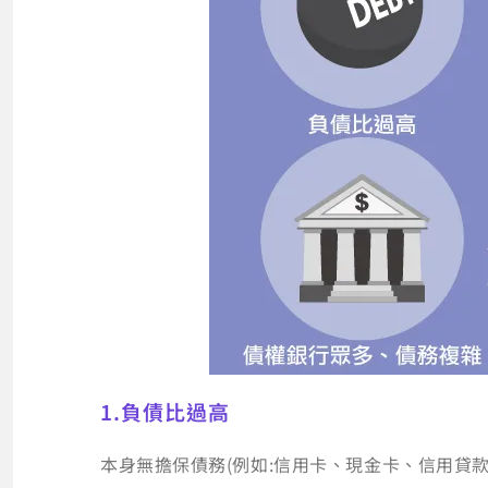
1.負債比過高
本身無擔保債務(例如:信用卡、現金卡、信用貸款)