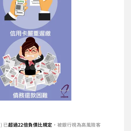
 已
超過22倍負債比規定
，被銀行視為高風險客