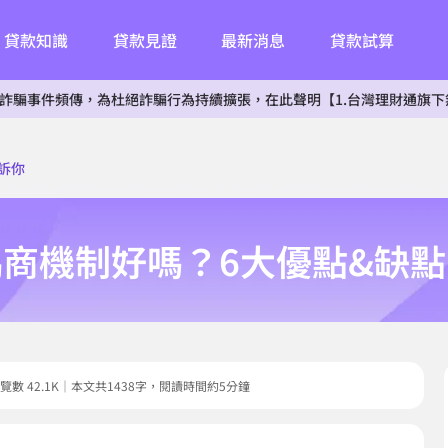
貸款知識
貸款見證
最新消息
貸款試算
傳，為杜絕詐騙行為持續擴張，在此聲明【1.台灣理財通旗下無子公司。2
訴你
商機制好嗎？6大優點&缺
0｜瀏覽數 42.1K｜本文共1438字，閱讀時間約5分鐘