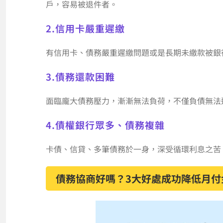
戶，容易被退件者。
2.信用卡嚴重遲繳
有信用卡、債務嚴重遲繳問題或是長期未繳款被銀
3.債務還款困難
面臨龐大債務壓力，漸漸無法負荷，不僅負債無法
4.債權銀行眾多、債務複雜
卡債、信貸、多筆債務於一身，深受循環利息之苦
債務協商好嗎？3大好處成功降低月付