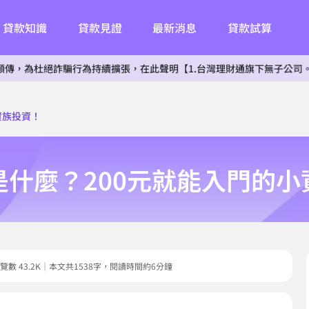
貸款知識
貸款見證
最新消息
貸款試算
杜絕詐騙行為持續擴張，在此聲明【1.台灣理財通旗下無子公司。2.無投
資族投資！
是什麼？200元就能入門的小
8｜瀏覽數 43.2K｜本文共1538字，閱讀時間約6分鐘