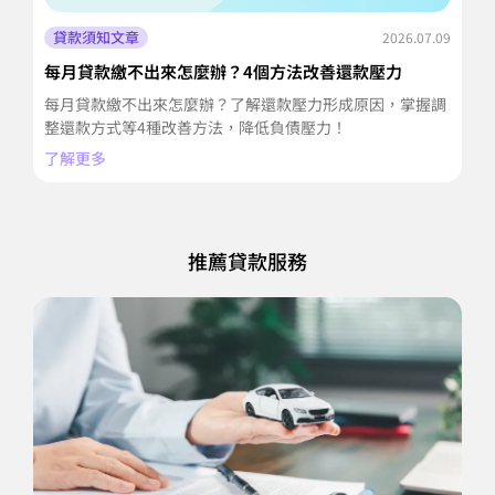
貸款須知文章
2026.07.09
每月貸款繳不出來怎麼辦？4個方法改善還款壓力
信
擔
每月貸款繳不出來怎麼辦？了解還款壓力形成原因，掌握調
信
整還款方式等4種改善方法，降低負債壓力！
並
了解更多
了
推薦貸款服務