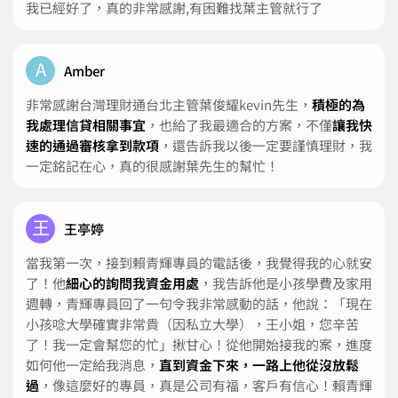
我已經好了，真的非常感謝,有困難找葉主管就行了
A
Amber
非常感謝台灣理財通台北主管葉俊耀kevin先生，
積極的為
我處理信貸相關事宜
，也給了我最適合的方案，不僅
讓我快
速的通過審核拿到款項
，還告訴我以後一定要謹慎理財，我
一定銘記在心，真的很感謝葉先生的幫忙！
王
王亭婷
當我第一次，接到賴青輝專員的電話後，我覺得我的心就安
了！他
細心的詢問我資金用處
，我告訴他是小孩學費及家用
週轉，青輝專員回了一句令我非常感動的話，他說：「現在
小孩唸大學確實非常貴（因私立大學），王小姐，您辛苦
了！我一定會幫您的忙」揪甘心！從他開始接我的案，進度
如何他一定給我消息，
直到資金下來，一路上他從沒放鬆
過
，像這麼好的專員，真是公司有福，客戶有信心！賴青輝