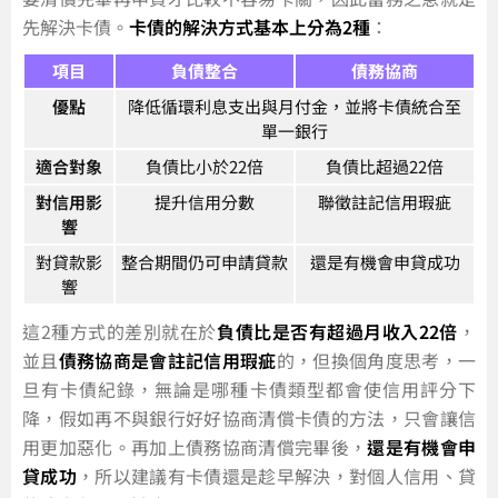
先解決卡債。
卡債的解決方式基本上分為2種
：
項目
負債整合
債務協商
優點
降低循環利息支出與月付金，並將卡債統合至
單一銀行
適合對象
負債比小於22倍
負債比超過22倍
對信用影
提升信用分數
聯徵註記信用瑕疵
響
對貸款影
整合期間仍可申請貸款
還是有機會申貸成功
響
這2種方式的差別就在於
負債比是否有超過月收入22倍
，
並且
債務協商是會註記信用瑕疵
的，但換個角度思考，一
旦有卡債紀錄，無論是哪種卡債類型都會使信用評分下
降，假如再不與銀行好好協商清償卡債的方法，只會讓信
用更加惡化。再加上債務協商清償完畢後，
還是有機會申
貸成功
，所以建議有卡債還是趁早解決，對個人信用、貸