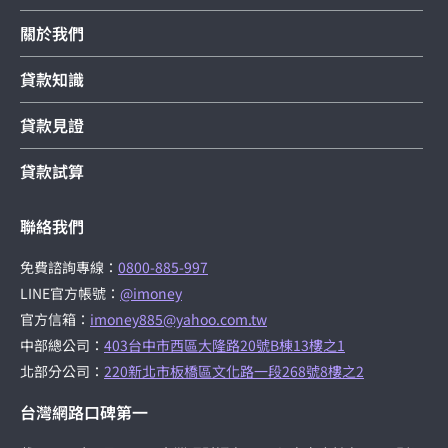
關於我們
貸款知識
貸款見證
貸款試算
聯絡我們
免費諮詢專線：
0800-885-997
LINE官方帳號：
@imoney
官方信箱：
imoney885@yahoo.com.tw
中部總公司：
403台中市西區大隆路20號B棟13樓之1
北部分公司：
220新北市板橋區文化路一段268號8樓之2
台灣網路口碑第一