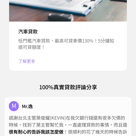
汽車貸款
低門檻汽車貸款，最高可貸車價130%！5分鐘知
道可貸額度！
了解更多
100%真實貸款評論分享
M
Mr.逸
感謝台北主管葉俊耀(KEVIN)在我欠銀行錢還有很多欠債的
時候，找到了葉主管幫忙我，一直處理貸款的事情，而且還
很有耐心的告訴我該怎麼做
！很順利的花了幾天的時候告訴