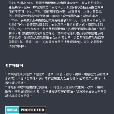
低1% 到最高20%，相關手續費用依為實際貸款條件，並以銀行提供之
產品為準，且每一顧客實際之年百分率仍以其個別貸款產品及授信條件
而有所不同。(4) 以下為「總費用年百分率」計算參考，以個人貸款為
例：假設貸款金額為新台幣300,000元，貸款期間5年，貸款利率為
6.25%，手續費及各項相關延伸費用總金額9,000元，則總費用年百分率
為約7.79%，最終還款總金額：依本息平均攤還計算方式，總還款金額
約為359,087元(含本金、利息及相關費用)。(5)銀行保留核貸額度、適用
利率、年限期數與核貸與否之權利，詳細約定應以銀行貸款申請書及約
定書為準。(6)借款人還款期限依合約內容為準，還款年限依貸款項目不
同最低1年、最長30年。(7)本貸款產品不涉及短期內(60天內)必須全數
清償的條件。
著作權聲明
1.本網站之所有著作（含語文、音樂、攝影、圖形、視聽、電腦程式及網站其
他內容）均屬「台灣理財通」所有或第三人合法授權本 公司使用之著作，為
著作權法保護。
2.非經台灣理財通書面同意授權，不得擅自以任何形式重製、改作 、編輯、
散布、傳輸 前條所述內容，否則即屬違反著作權法，我方將依法提出刑事告
訴並請求損害賠償。