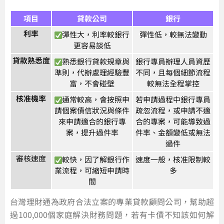
項目
貸款公司
銀行
利率
彈性大，利率較銀行
彈性低，較無法變動
更容易談低
貸款熟悉度
熟悉銀行貸款規章與
銀行專員辦理人員資歷
準則，代辦處理經驗豐
不同，且每個細節流程
富，不會碰壁
較無法全程掌控
核准機率
通常較高，會按照申
若申請過程中銀行專員
請個案債信狀況與條件
疏忽流程，或申請不適
來申請適合的銀行專
合的專案，可能導致過
案，提升過件率
件率、金額變低或無法
過件
審核速度
較快，因了解銀行作
速度一般，核准限制較
業流程，可縮短申請時
多
間
台灣理財通為政府合法立案的專業貸款顧問公司，幫助超
過100,000個家庭解決財務問題，若有卡債不知該如何解