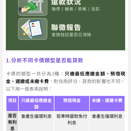
1.分析不同卡債類型是否能貸款
卡債的類型一共分為3種：
只繳最低應繳金額、預借現
金、遲繳或未繳卡費
，對信用評分、貸款的影響也不同，
以下用一張表來說明：
項目
只繳最低應繳金
預借現金
未繳、遲繳卡費
額
是否
會產生循環利息
若準時還款免付
會產生循環利息
有利
利息
息