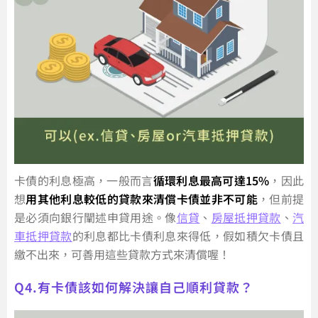
卡債的利息極高，一般而言
循環利息最高可達15%
，因此
想
用其他利息較低的貸款來清償卡債並非不可能
，但前提
是必須向銀行闡述申貸用途。像
信貸
、
房屋抵押貸款
、
汽
車抵押貸款
的利息都比卡債利息來得低，假如積欠卡債且
繳不出來，可善用這些貸款方式來清償喔！
Q4.有卡債該如何解決讓自己順利貸款？