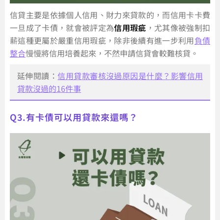
信貸主要是依據個人信用、財力來貸款的，而信用卡卡費
一旦成了卡債，就會被評定為
信用瑕疵
，尤其像被強制扣
薪這種更屬於嚴重信用瑕疵，除非後續有進一步利用
負債
整合
慢慢將信用培養起來，不然申請信貸會較難核貸。
延伸閱讀：
信用貸款審核沒過原因是什麼？影響信用
貸款沒過的16件事
Q3.有卡債可以用貸款來還嗎？