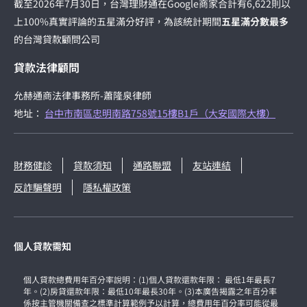
截至2026年7月30日，台灣理財通在Google商家合計有6,622則以
上100%真實評論的五星滿分好評，為該統計期間
五星滿分數最多
的台灣貸款顧問公司
貸款法律顧問
允赫通商法律事務所-蕭隆泉律師
地址：
台中市南區忠明南路758號15樓B1戶（大安國際大樓）
財務健診
貸款須知
通路聯盟
友站連結
反詐騙聲明
隱私權政策
個人貸款需知
個人貸款總費用年百分率說明：(1)個人貸款還款年限： 最低1年最長7
年。(2)房貸還款年限：最低10年最長30年。(3)本廣告揭露之年百分率
係按主管機關備查之標準計算範例予以計算，總費用年百分率可能從最