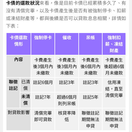
卡債的還款狀況
來看，像是目前卡債已經累積多久了、有
沒有清償完畢，以及卡債產生後是否有被強制停卡、扣薪
或凍結財產等，都與後續是否可以貸款息息相關，詳情如
下表：
卡債還款
強制停卡
催收
呆帳
強制扣
情形
薪、凍結
財產
內容
卡費產生
卡費產生
卡費產生
卡費產生
後3個月內
後3個月內
後6個月內
後超過6個
未繳款
未繳款
未繳款
月未繳款
聯徵
已清
註記6個月
註記3年
註記3年
信用凍
註記
償
結，直至
清償完畢
未清
註記7年
超過6個月
註記5年
償
則列呆帳
對貸款影響
清償完畢
核貸率降
聯徵註記
聯徵註記
即可貸款
低
期間無法
期間無法
申貸
申貸