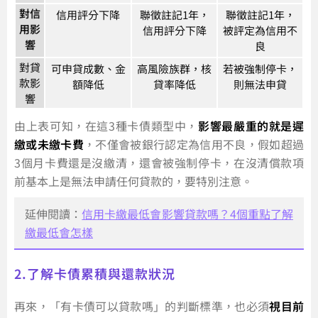
對信
信用評分下降
聯徵註記1年，
聯徵註記1年，
用影
信用評分下降
被評定為信用不
響
良
對貸
可申貸成數、金
高風險族群，核
若被強制停卡，
款影
額降低
貸率降低
則無法申貸
響
由上表可知，在這3種卡債類型中，
影響最嚴重的就是遲
繳或未繳卡費
，不僅會被銀行認定為信用不良，假如超過
3個月卡費還是沒繳清，還會被強制停卡，在沒清償款項
前基本上是無法申請任何貸款的，要特別注意。
延伸閱讀：
信用卡繳最低會影響貸款嗎？4個重點了解
繳最低會怎樣
2.了解卡債累積與還款狀況
再來，「有卡債可以貸款嗎」的判斷標準，也必須
視目前