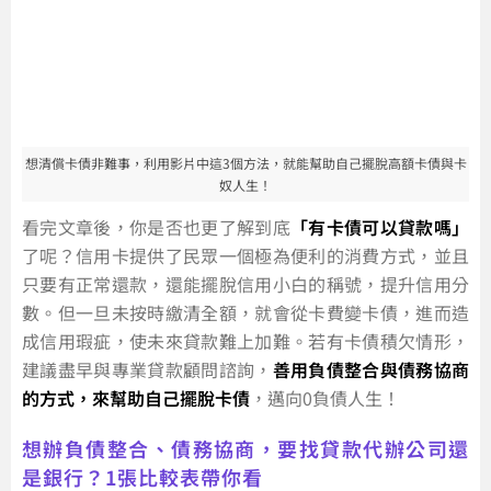
想清償卡債非難事，利用影片中這3個方法，就能幫助自己擺脫高額卡債與卡
奴人生！
看完文章後，你是否也更了解到底
「有卡債可以貸款嗎」
了呢？信用卡提供了民眾一個極為便利的消費方式，並且
只要有正常還款，還能擺脫信用小白的稱號，提升信用分
數。但一旦未按時繳清全額，就會從卡費變卡債，進而造
成信用瑕疵，使未來貸款難上加難。若有卡債積欠情形，
建議盡早與專業貸款顧問諮詢，
善用負債整合與債務協商
的方式，來幫助自己擺脫卡債
，邁向0負債人生！
想辦負債整合、債務協商，要找貸款代辦公司還
是銀行？1張比較表帶你看