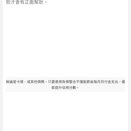
款才會有正面幫助。
無論是卡債、或其他債務，只要善用負債整合不僅能節省每月月付金支出，還
能提升信用分數。