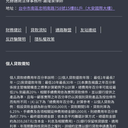
允赫通商法律事務所-蕭隆泉律師
地址：
台中市南區忠明南路758號15樓B1戶（大安國際大樓）
財務健診
貸款須知
通路聯盟
友站連結
反詐騙聲明
隱私權政策
個人貸款需知
個人貸款總費用年百分率說明：(1)個人貸款還款年限： 最低1年最長7
年。(2)房貸還款年限：最低10年最長30年。(3)本廣告揭露之年百分率
係按主管機關備查之標準計算範例予以計算，總費用年百分率可能從最
低1% 到最高20%，相關手續費用依為實際貸款條件，並以銀行提供之
產品為準，且每一顧客實際之年百分率仍以其個別貸款產品及授信條件
而有所不同。(4) 以下為「總費用年百分率」計算參考，以個人貸款為
例：假設貸款金額為新台幣300,000元，貸款期間5年，貸款利率為
6.25%，手續費及各項相關延伸費用總金額9,000元，則總費用年百分率
為約7.79%，最終還款總金額：依本息平均攤還計算方式，總還款金額
約為359,087元(含本金、利息及相關費用)。(5)銀行保留核貸額度、適用
利率、年限期數與核貸與否之權利，詳細約定應以銀行貸款申請書及約