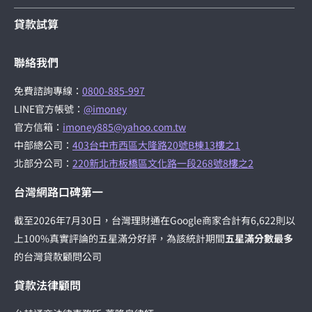
貸款試算
聯絡我們
免費諮詢專線：
0800-885-997
LINE官方帳號：
@imoney
官方信箱：
imoney885@yahoo.com.tw
中部總公司：
403台中市西區大隆路20號B棟13樓之1
北部分公司：
220新北市板橋區文化路一段268號8樓之2
台灣網路口碑第一
截至2026年7月30日，台灣理財通在Google商家合計有6,622則以
上100%真實評論的五星滿分好評，為該統計期間
五星滿分數最多
的台灣貸款顧問公司
貸款法律顧問