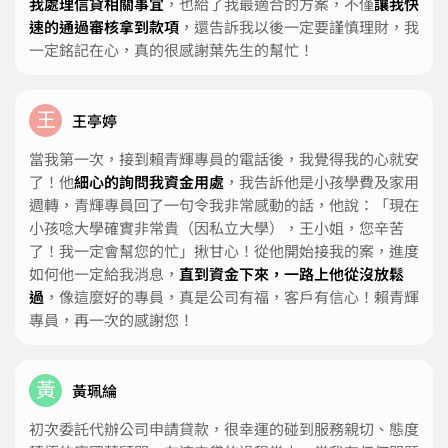
我處理信貸相關事宜
，也給了我最適合的方案，不僅
讓我快
速的通過審核拿到款項
，還告訴我以後一定要謹慎理財，我
一定銘記在心，真的很感謝葉先生的幫忙！
王
王亭婷
當我第一次，接到賴青輝專員的電話後，我覺得我的心就安
了！他
細心的詢問我資金用處
，我告訴他是小孩學費及家用
週轉，青輝專員回了一句令我非常感動的話，他說：「現在
小孩唸大學確實非常貴（因私立大學），王小姐，您辛苦
了！我一定會幫您的忙」揪甘心！從他開始接我的案，進度
如何他一定給我消息，
直到資金下來，一路上他從沒放鬆
過
，像這麼好的專員，真是公司有福，客戶有信心！賴青輝
專員，再一次的感謝您！
黃
黃珮綸
初次委託代辦公司申請貸款，很幸運的碰到服務親切、態度