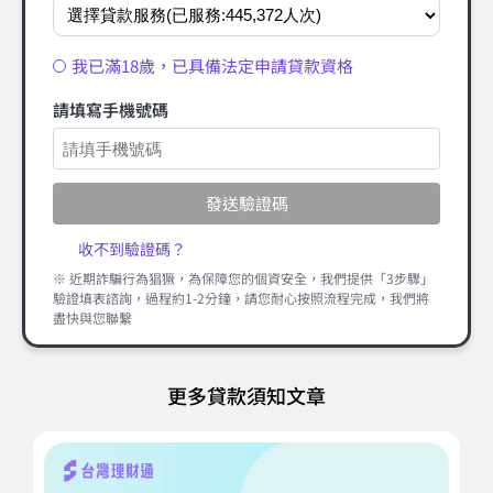
我已滿18歲，已具備法定申請貸款資格
請填寫手機號碼
發送驗證碼
收不到驗證碼？
※ 近期詐騙行為猖獗，為保障您的個資安全，我們提供「3步驟」
驗證填表諮詢，過程約1-2分鐘，請您耐心按照流程完成，我們將
盡快與您聯繫
更多貸款須知文章