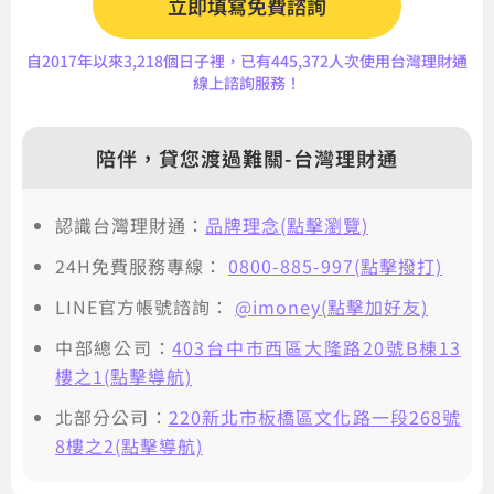
立即填寫免費諮詢
自2017年以來3,218個日子裡，已有445,372人次使用台灣理財通
線上諮詢服務！
陪伴，貸您渡過難關-台灣理財通
認識台灣理財通：
品牌理念(點擊瀏覽)
24H免費服務專線：
0800-885-997(點擊撥打)
LINE官方帳號諮詢：
@imoney(點擊加好友)
中部總公司：
403台中市西區大隆路20號B棟13
樓之1(點擊導航)
北部分公司：
220新北市板橋區文化路一段268號
8樓之2(點擊導航)