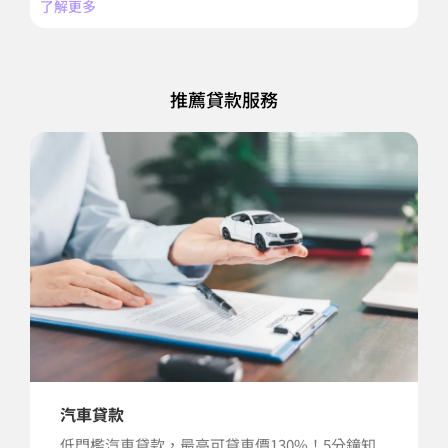
了解更多
了
推薦貸款服務
汽車貸款
低門檻汽車貸款，最高可貸車價130%！5分鐘知