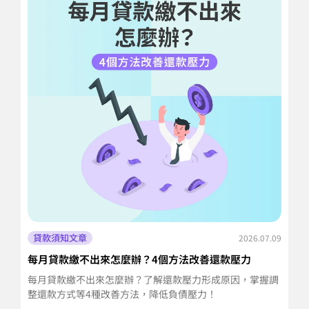
貸款須知文章
2026.07.09
每月貸款繳不出來怎麼辦？4個方法改善還款壓力
信
擔
每月貸款繳不出來怎麼辦？了解還款壓力形成原因，掌握調
信
整還款方式等4種改善方法，降低負債壓力！
並