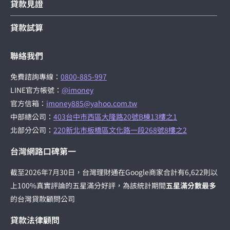
貸款見證
貸款試算
聯絡我們
免費諮詢專線：
0800-885-997
LINE官方帳號：
@imoney
官方信箱：
imoney885@yahoo.com.tw
中部總公司：
403台中市西區大隆路20號B棟13樓之1
北部分公司：
220新北市板橋區文化路一段268號8樓之2
台灣網路口碑第一
截至2026年7月30日，台灣理財通在Google商家合計有6,622則以
上100%真實評論的五星滿分好評，為該統計期間
五星滿分數最多
的台灣貸款顧問公司
貸款法律顧問