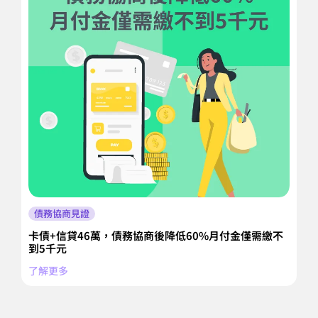
債務協商見證
卡債+信貸46萬，債務協商後降低60%月付金僅需繳不
每
到5千元
李
了解更多
分
月
了