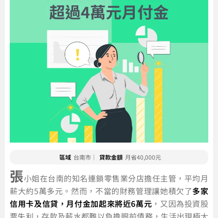
區域
台南市｜
貸款金額
月省40,000元
張
小姐在台南的知名連鎖零售業分店擔任主管，平均月
薪大約5萬多元。然而，不當的財務管理讓她積欠了
多家
信用卡及信貸，月付金加起來將近6萬元
，又因為投資股
票失利，存款及薪水都難以負擔眼前債務，生活出現極大