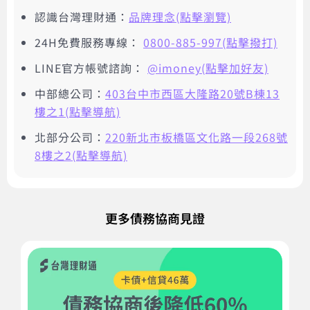
認識台灣理財通：
品牌理念(點擊瀏覽)
24H免費服務專線：
0800-885-997(點擊撥打)
LINE官方帳號諮詢：
@imoney(點擊加好友)
中部總公司：
403台中市西區大隆路20號B棟13
樓之1(點擊導航)
北部分公司：
220新北市板橋區文化路一段268號
8樓之2(點擊導航)
更多債務協商見證