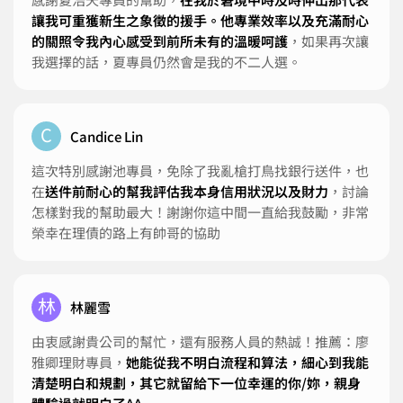
讓我可重獲新生之象徵的援手。他專業效率以及充滿耐心
的關照令我內心感受到前所未有的溫暖呵護
，如果再次讓
我選擇的話，夏專員仍然會是我的不二人選。
C
Candice Lin
這次特別感謝池專員，免除了我亂槍打鳥找銀行送件，也
在
送件前耐心的幫我評估我本身信用狀況以及財力
，討論
怎樣對我的幫助最大！謝謝你這中間一直給我鼓勵，非常
榮幸在理債的路上有帥哥的協助
林
林麗雪
由衷感謝貴公司的幫忙，還有服務人員的熱誠！推薦：廖
雅卿理財專員，
她能從我不明白流程和算法，細心到我能
清楚明白和規劃，其它就留給下一位幸運的你/妳，親身