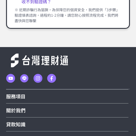
收不到驗證碼？
※ 近期詐騙行為猖獗，為保障您的個資安全，我們提供「3步驟」
驗證填表諮詢，過程約1-2分鐘，請您耐心按照流程完成，我們將
盡快與您聯繫
服務項目
關於我們
貸款知識