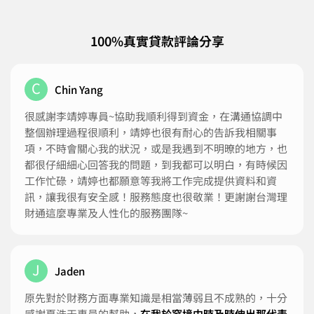
100%真實貸款評論分享
C
Chin Yang
很感謝李靖婷專員~協助我順利得到資金，在溝通協調中
整個辦理過程很順利，靖婷也很有耐心的告訴我相關事
項，不時會關心我的狀況，或是我遇到不明暸的地方，也
都很仔細細心回答我的問題，到我都可以明白，有時候因
工作忙碌，靖婷也都願意等我將工作完成提供資料和資
訊，讓我很有安全感！服務態度也很敬業！更謝謝台灣理
財通這麼專業及人性化的服務團隊~
J
Jaden
原先對於財務方面專業知識是相當薄弱且不成熟的，十分
感謝夏浩天專員的幫助，
在我於窘境中時及時伸出那代表