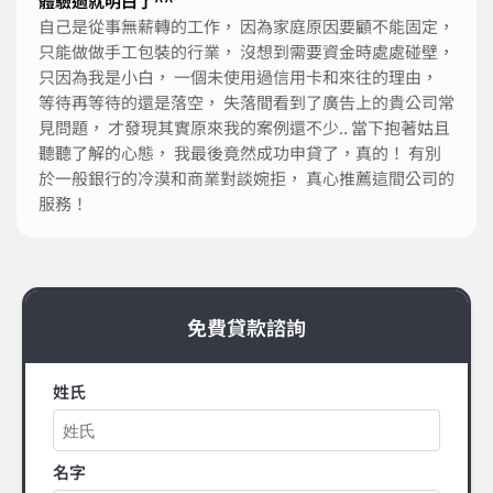
體驗過就明白了^^
自己是從事無薪轉的工作， 因為家庭原因要顧不能固定，
只能做做手工包裝的行業， 沒想到需要資金時處處碰壁，
只因為我是小白， 一個未使用過信用卡和來往的理由，
等待再等待的還是落空， 失落間看到了廣告上的貴公司常
見問題， 才發現其實原來我的案例還不少.. 當下抱著姑且
聽聽了解的心態， 我最後竟然成功申貸了，真的！ 有別
於一般銀行的冷漠和商業對談婉拒， 真心推薦這間公司的
服務！
免費貸款諮詢
姓氏
名字