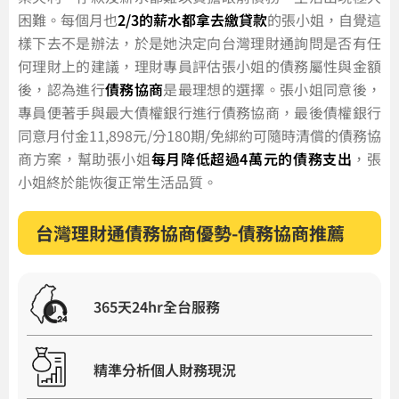
困難。每個月也
2/3的薪水都拿去繳貸款
的張小姐，自覺這
樣下去不是辦法，於是她決定向台灣理財通詢問是否有任
何理財上的建議，理財專員評估張小姐的債務屬性與金額
後，認為進行
債務協商
是最理想的選擇。張小姐同意後，
專員便著手與最大債權銀行進行債務協商，最後債權銀行
同意月付金11,898元/分180期/免綁約可隨時清償的債務協
商方案，幫助張小姐
每月降低超過4萬元的債務支出
，張
小姐終於能恢復正常生活品質。
台灣理財通債務協商優勢-債務協商推薦
365天24hr全台服務
精準分析個人財務現況