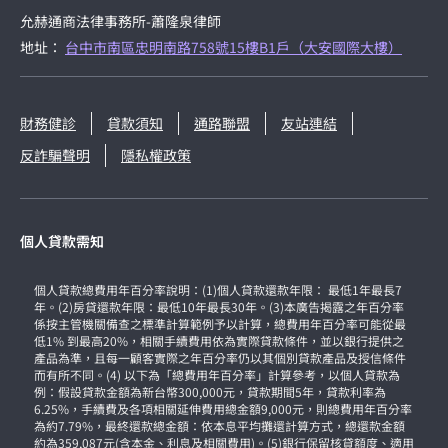
允赫通商法律事務所-蕭隆泉律師
地址：
台中市南區忠明南路758號15樓B1戶（大安國際大樓）
財務健診
貸款須知
通路聯盟
友站連結
反詐騙聲明
隱私權政策
個人貸款需知
個人貸款總費用年百分率說明：(1)個人貸款還款年限： 最低1年最長7
年。(2)房貸還款年限：最低10年最長30年。(3)本廣告揭露之年百分率
係按主管機關備查之標準計算範例予以計算，總費用年百分率可能從最
低1% 到最高20%，相關手續費用依為實際貸款條件，並以銀行提供之
產品為準，且每一顧客實際之年百分率仍以其個別貸款產品及授信條件
而有所不同。(4) 以下為「總費用年百分率」計算參考，以個人貸款為
例：假設貸款金額為新台幣300,000元，貸款期間5年，貸款利率為
6.25%，手續費及各項相關延伸費用總金額9,000元，則總費用年百分率
為約7.79%，最終還款總金額：依本息平均攤還計算方式，總還款金額
約為359,087元(含本金、利息及相關費用)。(5)銀行保留核貸額度、適用