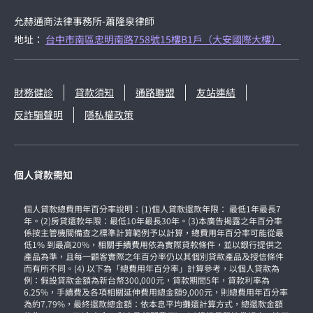
允赫通商法律事務所-蕭隆泉律師
地址：
台中市南區忠明南路758號15樓B1戶（大安國際大樓）
財務健診
貸款須知
通路聯盟
友站連結
反詐騙聲明
隱私權政策
個人貸款需知
個人貸款總費用年百分率說明：(1)個人貸款還款年限： 最低1年最長7
年。(2)房貸還款年限：最低10年最長30年。(3)本廣告揭露之年百分率
係按主管機關備查之標準計算範例予以計算，總費用年百分率可能從最
低1% 到最高20%，相關手續費用依為實際貸款條件，並以銀行提供之
產品為準，且每一顧客實際之年百分率仍以其個別貸款產品及授信條件
而有所不同。(4) 以下為「總費用年百分率」計算參考，以個人貸款為
例：假設貸款金額為新台幣300,000元，貸款期間5年，貸款利率為
6.25%，手續費及各項相關延伸費用總金額9,000元，則總費用年百分率
為約7.79%，最終還款總金額：依本息平均攤還計算方式，總還款金額