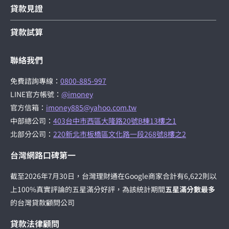
貸款見證
貸款試算
聯絡我們
免費諮詢專線：
0800-885-997
LINE官方帳號：
@imoney
官方信箱：
imoney885@yahoo.com.tw
中部總公司：
403台中市西區大隆路20號B棟13樓之1
北部分公司：
220新北市板橋區文化路一段268號8樓之2
台灣網路口碑第一
截至2026年7月30日，台灣理財通在Google商家合計有6,622則以
上100%真實評論的五星滿分好評，為該統計期間
五星滿分數最多
的台灣貸款顧問公司
貸款法律顧問