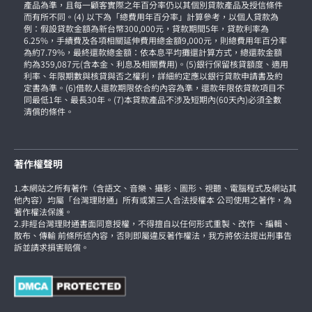
產品為準，且每一顧客實際之年百分率仍以其個別貸款產品及授信條件
而有所不同。(4) 以下為「總費用年百分率」計算參考，以個人貸款為
例：假設貸款金額為新台幣300,000元，貸款期間5年，貸款利率為
6.25%，手續費及各項相關延伸費用總金額9,000元，則總費用年百分率
為約7.79%，最終還款總金額：依本息平均攤還計算方式，總還款金額
約為359,087元(含本金、利息及相關費用)。(5)銀行保留核貸額度、適用
利率、年限期數與核貸與否之權利，詳細約定應以銀行貸款申請書及約
定書為準。(6)借款人還款期限依合約內容為準，還款年限依貸款項目不
同最低1年、最長30年。(7)本貸款產品不涉及短期內(60天內)必須全數
清償的條件。
著作權聲明
1.本網站之所有著作（含語文、音樂、攝影、圖形、視聽、電腦程式及網站其
他內容）均屬「台灣理財通」所有或第三人合法授權本 公司使用之著作，為
著作權法保護。
2.非經台灣理財通書面同意授權，不得擅自以任何形式重製、改作 、編輯、
散布、傳輸 前條所述內容，否則即屬違反著作權法，我方將依法提出刑事告
訴並請求損害賠償。