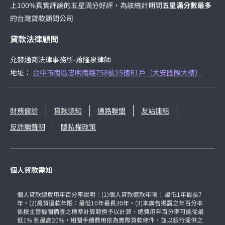
上100%真實評論的五星滿分好評，為該統計期間
五星滿分數最多
的台灣貸款顧問公司
貸款法律顧問
允赫通商法律事務所-蕭隆泉律師
地址：
台中市南區忠明南路758號15樓B1戶（大安國際大樓）
財務健診
貸款須知
通路聯盟
友站連結
反詐騙聲明
隱私權政策
個人貸款需知
個人貸款總費用年百分率說明：(1)個人貸款還款年限： 最低1年最長7
年。(2)房貸還款年限：最低10年最長30年。(3)本廣告揭露之年百分率
係按主管機關備查之標準計算範例予以計算，總費用年百分率可能從最
低1% 到最高20%，相關手續費用依為實際貸款條件，並以銀行提供之