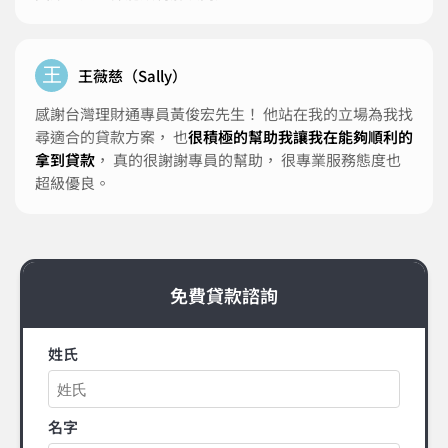
王
王薇慈（Sally）
感謝台灣理財通專員黃俊宏先生！ 他站在我的立場為我找
尋適合的貸款方案， 也
很積極的幫助我讓我在能夠順利的
拿到貸款
， 真的很謝謝專員的幫助， 很專業服務態度也
超級優良。
免費貸款諮詢
姓氏
名字