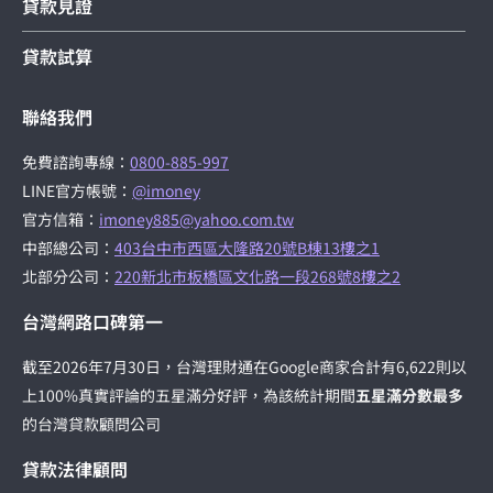
貸款見證
貸款試算
聯絡我們
免費諮詢專線：
0800-885-997
LINE官方帳號：
@imoney
官方信箱：
imoney885@yahoo.com.tw
中部總公司：
403台中市西區大隆路20號B棟13樓之1
北部分公司：
220新北市板橋區文化路一段268號8樓之2
台灣網路口碑第一
截至2026年7月30日，台灣理財通在Google商家合計有6,622則以
上100%真實評論的五星滿分好評，為該統計期間
五星滿分數最多
的台灣貸款顧問公司
貸款法律顧問