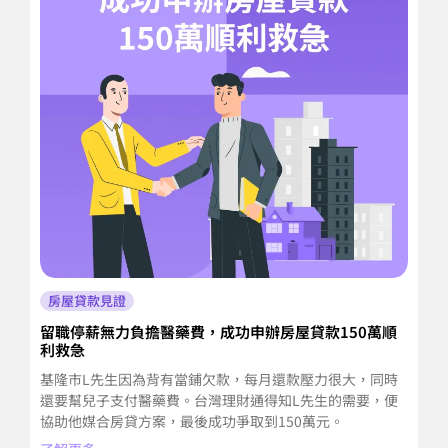
房屋貸款見證
留職停薪無力負擔醫藥費，成功申辦房屋貸款150萬順
退
利救急
利
基隆市L先生因為背有當鋪欠款，每月還款壓力很大，同時
了
還要幫兒子支付醫藥費。台灣理財通得知L先生的需要，便
協助他媒合房貸方案，最後成功爭取到150萬元。