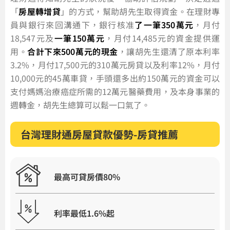
「
房屋轉增貸
」的方式，幫助胡先生取得資金。在理財專
員與銀行來回溝通下，銀行核准
了一筆350萬元
，月付
18,547元及
一筆150萬元
，月付14,485元的資金提供運
用。
合計下來500萬元的現金
，讓胡先生還清了原本利率
3.2%，月付17,500元的310萬元房貸以及利率12%，月付
10,000元的45萬車貸，手頭還多出約150萬元的資金可以
支付媽媽治療癌症所需的12萬元醫藥費用，及本身事業的
週轉金，胡先生總算可以鬆一口氣了。
台灣理財通房屋貸款優勢-房貸推薦
最高可貸房價80%
利率最低1.6%起