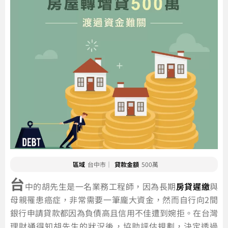
區域
台中市｜
貸款金額
500萬
台
中的胡先生是一名業務工程師，因為長期
房貸遲繳
與
母親罹患癌症，非常需要一筆龐大資金，然而自行向2間
銀行申請貸款都因為負債高且信用不佳遭到婉拒。在台灣
理財通得知胡先生的狀況後，協助評估規劃，決定透過