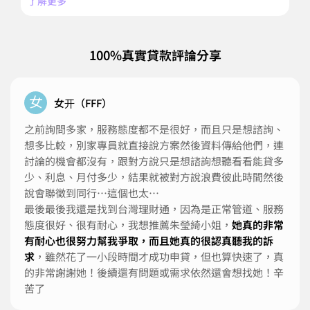
了解更多
100%真實貸款評論分享
女
女开（FFF）
之前詢問多家，服務態度都不是很好，而且只是想諮詢、
想多比較，別家專員就直接說方案然後資料傳給他們，連
討論的機會都沒有，跟對方說只是想諮詢想聽看看能貸多
少、利息、月付多少，結果就被對方說浪費彼此時間然後
說會聯徵到同行⋯這個也太⋯
最後最後我還是找到台灣理財通，因為是正常管道、服務
態度很好、很有耐心，我想推薦朱瑩綺小姐，
她真的非常
有耐心也很努力幫我爭取，而且她真的很認真聽我的訴
求
，雖然花了一小段時間才成功申貸，但也算快速了，真
的非常謝謝她！後續還有問題或需求依然還會想找她！辛
苦了