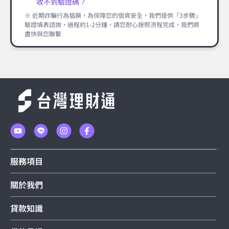
收不到驗證碼？
※ 近期詐騙行為猖獗，為保障您的個資安全，我們提供「3步驟」
驗證填表諮詢，過程約1-2分鐘，請您耐心按照流程完成，我們將
盡快與您聯繫
服務項目
關於我們
貸款知識