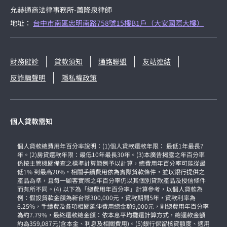
允赫通商法律事務所-蕭隆泉律師
地址：
台中市南區忠明南路758號15樓B1戶（大安國際大樓）
財務健診
貸款須知
通路聯盟
友站連結
反詐騙聲明
隱私權政策
個人貸款需知
個人貸款總費用年百分率說明：(1)個人貸款還款年限： 最低1年最長7
年。(2)房貸還款年限：最低10年最長30年。(3)本廣告揭露之年百分率
係按主管機關備查之標準計算範例予以計算，總費用年百分率可能從最
低1% 到最高20%，相關手續費用依為實際貸款條件，並以銀行提供之
產品為準，且每一顧客實際之年百分率仍以其個別貸款產品及授信條件
而有所不同。(4) 以下為「總費用年百分率」計算參考，以個人貸款為
例：假設貸款金額為新台幣300,000元，貸款期間5年，貸款利率為
6.25%，手續費及各項相關延伸費用總金額9,000元，則總費用年百分率
為約7.79%，最終還款總金額：依本息平均攤還計算方式，總還款金額
約為359,087元(含本金、利息及相關費用)。(5)銀行保留核貸額度、適用