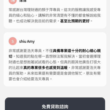
霈霈
常感謝台灣理財通的顏于萍專員，這次的服務讓我感受專
員的細心和貼心，講解的非常清楚有不懂的都會解說給我
聽，也成功解決我目前的需求，
甚至比預期的更好
。
s
shiu Amy
非常感謝夏浩天專員，不僅
具備專業還十分的耐心細心親
切
，知道我的點在哪一直想辦法幫我解決，當初會選擇理
財通也是想抱著試試看的心態，但真的跟其他廣告打很大
的比起來
真的專業很多也感覺到溫暖
，非常感謝夏浩天專
員的幫助，未來如果還有需要還是會請他幫忙，朋友有需
要也會介紹給夏浩天專員。
免費貸款諮詢