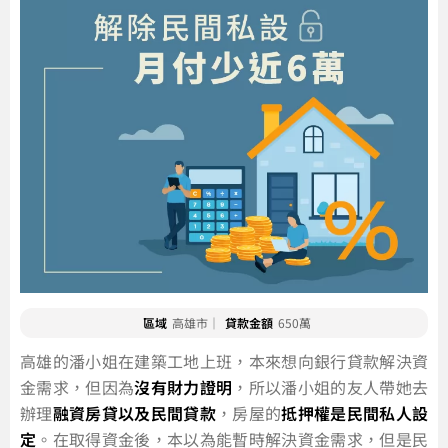
區域
高雄市｜
貸款金額
650萬
高雄的潘小姐在建築工地上班，本來想向銀行貸款解決資
金需求，但因為
沒有財力證明
，所以潘小姐的友人帶她去
辦理
融資房貸以及民間貸款
，房屋的
抵押權是民間私人設
定
。在取得資金後，本以為能暫時解決資金需求，但是民