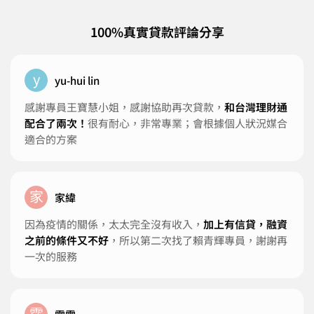
100%真實貸款評論分享
y
yu-hui lin
感謝專員王寶慧小姐，感謝協助再次貸款，
和台灣理財通
配合了兩次！
很有耐心，非常專業；會根據個人狀況媒合
適合的方案
家
家緯
因為疫情的關係，太太完全沒有收入，
加上有信貸，融資
之前的條件又不好
，所以第二次找了賴青輝專員，謝謝再
一次的服務
霈