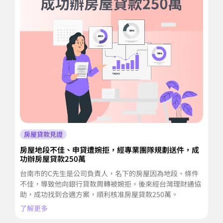
房屋貸款見證
房屋地段不佳、申貸遭婉拒，經專業團隊規劃送件，成
房
功辦房屋貸款250萬
6
台南市的C先生是公司負責人，名下的房屋因為地段、條件
桃
不佳，導致他向銀行貸款周轉被婉拒。後來經台灣理財通協
此
助，成功找到合適方案，順利核准房屋貸款250萬。
向
了解更多
了