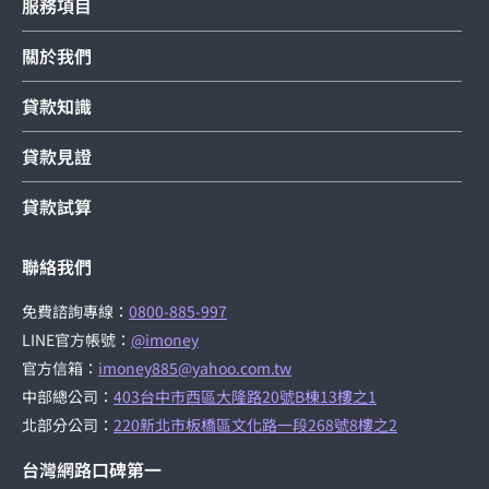
服務項目
關於我們
貸款知識
貸款見證
貸款試算
聯絡我們
免費諮詢專線：
0800-885-997
LINE官方帳號：
@imoney
官方信箱：
imoney885@yahoo.com.tw
中部總公司：
403台中市西區大隆路20號B棟13樓之1
北部分公司：
220新北市板橋區文化路一段268號8樓之2
台灣網路口碑第一