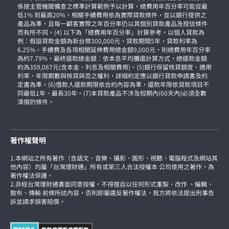
係按主管機關備查之標準計算範例予以計算，總費用年百分率可能從最
低1% 到最高20%，相關手續費用依為實際貸款條件，並以銀行提供之
產品為準，且每一顧客實際之年百分率仍以其個別貸款產品及授信條件
而有所不同。(4) 以下為「總費用年百分率」計算參考，以個人貸款為
例：假設貸款金額為新台幣300,000元，貸款期間5年，貸款利率為
6.25%，手續費及各項相關延伸費用總金額9,000元，則總費用年百分率
為約7.79%，最終還款總金額：依本息平均攤還計算方式，總還款金額
約為359,087元(含本金、利息及相關費用)。(5)銀行保留核貸額度、適用
利率、年限期數與核貸與否之權利，詳細約定應以銀行貸款申請書及約
定書為準。(6)借款人還款期限依合約內容為準，還款年限依貸款項目不
同最低1年、最長30年。(7)本貸款產品不涉及短期內(60天內)必須全數
清償的條件。
著作權聲明
1.本網站之所有著作（含語文、音樂、攝影、圖形、視聽、電腦程式及網站其
他內容）均屬「台灣理財通」所有或第三人合法授權本 公司使用之著作，為
著作權法保護。
2.非經台灣理財通書面同意授權，不得擅自以任何形式重製、改作 、編輯、
散布、傳輸 前條所述內容，否則即屬違反著作權法，我方將依法提出刑事告
訴並請求損害賠償。