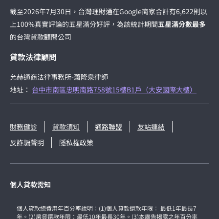
截至2026年7月30日，台灣理財通在Google商家合計有6,622則以
上100%真實評論的五星滿分好評，為該統計期間
五星滿分數最多
的台灣貸款顧問公司
貸款法律顧問
允赫通商法律事務所-蕭隆泉律師
地址：
台中市南區忠明南路758號15樓B1戶（大安國際大樓）
財務健診
貸款須知
通路聯盟
友站連結
反詐騙聲明
隱私權政策
個人貸款需知
個人貸款總費用年百分率說明：(1)個人貸款還款年限： 最低1年最長7
年。(2)房貸還款年限：最低10年最長30年。(3)本廣告揭露之年百分率