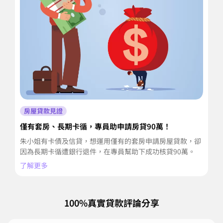
房屋貸款見證
僅有套房、長期卡循，專員助申請房貸90萬！
房
朱小姐有卡債及信貸，想運用僅有的套房申請房屋貸款，卻
李
因為長期卡循遭銀行退件，在專員幫助下成功核貸90萬。
業
了解更多
了
100%真實貸款評論分享