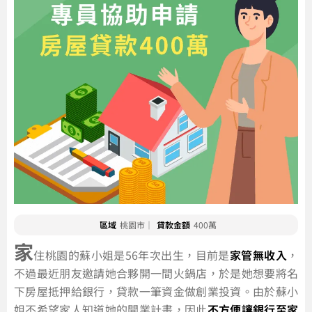
區域
桃園市｜
貸款金額
400萬
家
住桃園的蘇小姐是56年次出生，目前是
家管無收入
，
不過最近朋友邀請她合夥開一間火鍋店，於是她想要將名
下房屋抵押給銀行，貸款一筆資金做創業投資。由於蘇小
姐不希望家人知道她的開業計畫，因此
不方便讓銀行至家