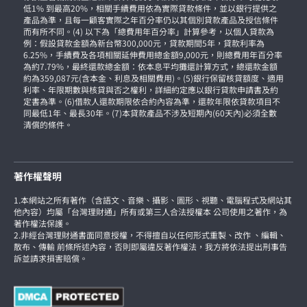
低1% 到最高20%，相關手續費用依為實際貸款條件，並以銀行提供之
產品為準，且每一顧客實際之年百分率仍以其個別貸款產品及授信條件
而有所不同。(4) 以下為「總費用年百分率」計算參考，以個人貸款為
例：假設貸款金額為新台幣300,000元，貸款期間5年，貸款利率為
6.25%，手續費及各項相關延伸費用總金額9,000元，則總費用年百分率
為約7.79%，最終還款總金額：依本息平均攤還計算方式，總還款金額
約為359,087元(含本金、利息及相關費用)。(5)銀行保留核貸額度、適用
利率、年限期數與核貸與否之權利，詳細約定應以銀行貸款申請書及約
定書為準。(6)借款人還款期限依合約內容為準，還款年限依貸款項目不
同最低1年、最長30年。(7)本貸款產品不涉及短期內(60天內)必須全數
清償的條件。
著作權聲明
1.本網站之所有著作（含語文、音樂、攝影、圖形、視聽、電腦程式及網站其
他內容）均屬「台灣理財通」所有或第三人合法授權本 公司使用之著作，為
著作權法保護。
2.非經台灣理財通書面同意授權，不得擅自以任何形式重製、改作 、編輯、
散布、傳輸 前條所述內容，否則即屬違反著作權法，我方將依法提出刑事告
訴並請求損害賠償。