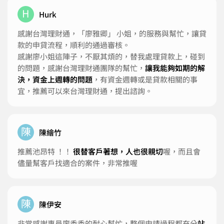
H
Hurk
感謝台灣理財通，「廖雅卿」 小姐，的服務與幫忙，讓貸
款的申貸流程，順利的通過審核。
感謝廖小姐這陣子，不厭其煩的，替我處理貸款上，碰到
的問題，感謝台灣理財通團隊的幫忙，
讓我能夠如期的解
決，資金上週轉的問題
，有資金週轉或是貸款相關的事
宜，推薦可以來台灣理財通，提出諮詢。
陳
陳繪竹
推薦池昂特 ！！
很替客戶著想，人也很親切
喔，而且會
儘量幫客戶找適合的案件，非常推喔
陳
陳伊安
非常感謝專員廖香香的耐心幫忙，整個申請過程都充分
站