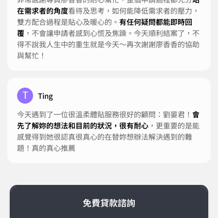
在需求者的角度
看待及思考，如何能降低需求者的壓力，
雙方配合過程是貼心及暖心的。
有任何疑問都能即時回
覆
，不會讓申請者感到心慌及焦躁。今天順利結案了，不
得不說我人生中的重生就是今天～再次謝謝廖香香的協助
與幫忙！
T
Ting
今天遇到了一位很溫柔體貼服務很好的顧問：劉晏君！
會
先了解妳的想法和目前的狀況，很有耐心
，更重要的是能
感覺得到她很認真很真心的在替妳想辦法解決遇到的難
題！真的真心推薦
免費貸款諮詢