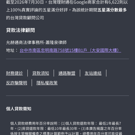
截至2026年7月30日，台灣理財通在Google商家合計有6,622則以
上100%真實評論的五星滿分好評，為該統計期間
五星滿分數最多
的台灣貸款顧問公司
貸款法律顧問
允赫通商法律事務所-蕭隆泉律師
地址：
台中市南區忠明南路758號15樓B1戶（大安國際大樓）
財務健診
貸款須知
通路聯盟
友站連結
反詐騙聲明
隱私權政策
個人貸款需知
個人貸款總費用年百分率說明：(1)個人貸款還款年限： 最低1年最長7
年。(2)房貸還款年限：最低10年最長30年。(3)本廣告揭露之年百分率
係按主管機關備查之標準計算範例予以計算，總費用年百分率可能從最