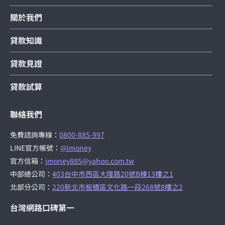
關於我們
貸款知識
貸款見證
貸款試算
聯絡我們
免費諮詢專線：
0800-885-997
LINE官方帳號：
@imoney
官方信箱：
imoney885@yahoo.com.tw
中部總公司：
403台中市西區大隆路20號B棟13樓之1
北部分公司：
220新北市板橋區文化路一段268號8樓之2
台灣網路口碑第一