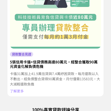
貸款整合見證
5張信用卡循+信貸債務高達80萬元，經整合獲取90萬
多
元資金化解負債危機
活
卡循31萬加上41.9萬信貸與7.4萬紓困貸款，每月還款以入
高
不敷出，經負債整合貸得90萬資金，月付僅需13583元，大
近
大減輕還款負擔
萬
了解更多
了
100%真實貸款評論分享