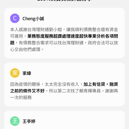
C
Cheng小誠
本人感謝台灣理財通劉小姐，讓我順利債務整合還有資金
可運用，
業務態度服務超讚處理速度超快專業分析各項問
題
，有債務整合需求可以找台灣理財通，政府合法可以放
心交由他們處理。
家
家緯
因為疫情的關係，太太完全沒有收入，
加上有信貸，融資
之前的條件又不好
，所以第二次找了賴青輝專員，謝謝再
一次的服務
王
王亭婷