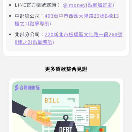
LINE官方帳號諮詢：
@imoney(點擊加好友)
中部總公司：
403台中市西區大隆路20號B棟13
樓之1(點擊導航)
北部分公司：
220新北市板橋區文化路一段268號
8樓之2(點擊導航)
更多貸款整合見證