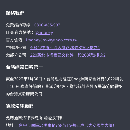
聯絡我們
免費諮詢專線：
0800-885-997
LINE官方帳號：
@imoney
官方信箱：
imoney885@yahoo.com.tw
中部總公司：
403台中市西區大隆路20號B棟13樓之1
北部分公司：
220新北市板橋區文化路一段268號8樓之2
台灣網路口碑第一
截至2026年7月30日，台灣理財通在Google商家合計有6,622則以
上100%真實評論的五星滿分好評，為該統計期間
五星滿分數最多
的台灣貸款顧問公司
貸款法律顧問
允赫通商法律事務所-蕭隆泉律師
地址：
台中市南區忠明南路758號15樓B1戶（大安國際大樓）