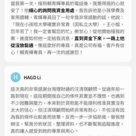
當我第一次，接到賴青輝專員的電話後，我覺得我的心就
安了！他
細心的詢問我資金用處
，我告訴他是小孩學費及
家用週轉，青輝專員回了一句令我非常感動的話，他說：
「現在小孩唸大學確實非常貴（因私立大學），王小姐，
您辛苦了！我一定會幫您的忙」揪甘心！從他開始接我的
案，進度如何他一定給我消息，
直到資金下來，一路上他
從沒放鬆過
，像這麼好的專員，真是公司有福，客戶有信
心！賴青輝專員，再一次的感謝您！
H
HAGD Li
這次真的非常感謝台灣理財通的汪淯琪顧問。從過年前一
路到現在，這段期間我自己的條件其實並不理想，也遇到
不少困難與壓力，本來對於貸款能不能順利核准其實沒有
太大的信心。但汪淯琪顧問始終非常有耐心，不但沒有因
為我的條件比較差而放棄，反而一步一步協助我、替我想
辦法，幫我分析狀況、整理資料，也不斷幫我追蹤進度，
真的讓人感受到她的專業與用心。