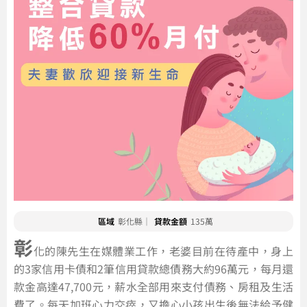
區域
彰化縣｜
貸款金額
135萬
彰
化的陳先生在媒體業工作，老婆目前在待產中，身上
的3家信用卡債和2筆信用貸款總債務大約96萬元，每月還
款金高達47,700元，薪水全部用來支付債務、房租及生活
費了。每天加班心力交瘁，又擔心小孩出生後無法給予健