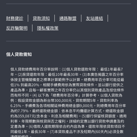
財務健診
貸款須知
通路聯盟
友站連結
反詐騙聲明
隱私權政策
個人貸款需知
個人貸款總費用年百分率說明：(1)個人貸款還款年限： 最低1年最長7
年。(2)房貸還款年限：最低10年最長30年。(3)本廣告揭露之年百分率
係按主管機關備查之標準計算範例予以計算，總費用年百分率可能從最
低1% 到最高20%，相關手續費用依為實際貸款條件，並以銀行提供之
產品為準，且每一顧客實際之年百分率仍以其個別貸款產品及授信條件
而有所不同。(4) 以下為「總費用年百分率」計算參考，以個人貸款為
例：假設貸款金額為新台幣300,000元，貸款期間5年，貸款利率為
6.25%，手續費及各項相關延伸費用總金額9,000元，則總費用年百分率
為約7.79%，最終還款總金額：依本息平均攤還計算方式，總還款金額
約為359,087元(含本金、利息及相關費用)。(5)銀行保留核貸額度、適用
利率、年限期數與核貸與否之權利，詳細約定應以銀行貸款申請書及約
定書為準。(6)借款人還款期限依合約內容為準，還款年限依貸款項目不
同最低1年、最長30年。(7)本貸款產品不涉及短期內(60天內)必須全數
清償的條件。