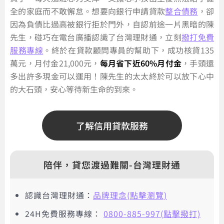
全的家庭而不敢懈怠。想要向銀行申請貸款
整合債務
，卻
因為負債比過高被銀行拒於門外，自認前途一片黑暗的陳
先生，碰巧在電台廣播認識了台灣理財通，立刻
撥打免費
服務專線
。終於在貸款顧問專員的幫助下，成功核貸135
萬元，月付金21,000元，
每月省下近60%月付金
，手頭還
多出許多現金可以運用！陳先生的太太終於可以放下心中
的大石頭，安心等待新生命的到來。
了解信用貸款服務
陪伴，貸您渡過難關-台灣理財通
認識台灣理財通：
品牌理念(點擊瀏覽)
24H免費服務專線：
0800-885-997(點擊撥打)