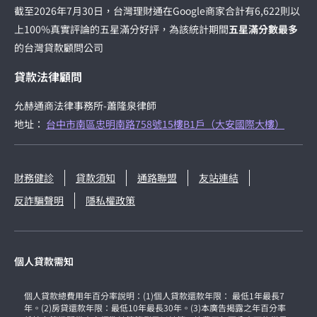
截至2026年7月30日，台灣理財通在Google商家合計有6,622則以
上100%真實評論的五星滿分好評，為該統計期間
五星滿分數最多
的台灣貸款顧問公司
貸款法律顧問
允赫通商法律事務所-蕭隆泉律師
地址：
台中市南區忠明南路758號15樓B1戶（大安國際大樓）
財務健診
貸款須知
通路聯盟
友站連結
反詐騙聲明
隱私權政策
個人貸款需知
個人貸款總費用年百分率說明：(1)個人貸款還款年限： 最低1年最長7
年。(2)房貸還款年限：最低10年最長30年。(3)本廣告揭露之年百分率