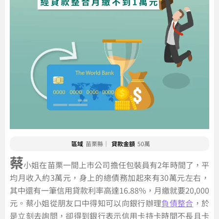
區域
苗栗縣｜
貸款金額
50萬
蔡
小姐在苗栗一間上市公司擔任包裝員有2年時間了，平
均月收入約3萬元，身上的總債務加起來有30萬元左右，
其中還有一筆信用貸款利率高達16.88%，月繳就要20,000
元。蔡小姐從朋友口中得知可以向銀行辦理
負債整合
，於
是立刻去詢問，卻得到銀行表示信用卡持卡時間不長且卡