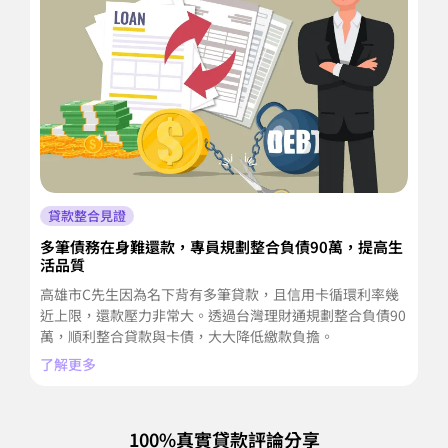
貸款整合見證
多筆債務在身難還款，專員規劃整合負債90萬，提高生
多
活品質
萬
高雄市C先生因為名下背有多筆貸款，且信用卡循環利率幾
新
近上限，還款壓力非常大。透過台灣理財通規劃整合負債90
每
萬，順利整合貸款與卡債，大大降低繳款負擔。
通
了解更多
了
100%真實貸款評論分享