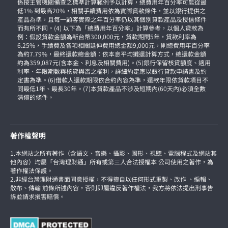
係按主管機關備查之標準計算範例予以計算，總費用年百分率可能從最
低1% 到最高20%，相關手續費用依為實際貸款條件，並以銀行提供之
產品為準，且每一顧客實際之年百分率仍以其個別貸款產品及授信條件
而有所不同。(4) 以下為「總費用年百分率」計算參考，以個人貸款為
例：假設貸款金額為新台幣300,000元，貸款期間5年，貸款利率為
6.25%，手續費及各項相關延伸費用總金額9,000元，則總費用年百分率
為約7.79%，最終還款總金額：依本息平均攤還計算方式，總還款金額
約為359,087元(含本金、利息及相關費用)。(5)銀行保留核貸額度、適用
利率、年限期數與核貸與否之權利，詳細約定應以銀行貸款申請書及約
定書為準。(6)借款人還款期限依合約內容為準，還款年限依貸款項目不
同最低1年、最長30年。(7)本貸款產品不涉及短期內(60天內)必須全數
清償的條件。
著作權聲明
1.本網站之所有著作（含語文、音樂、攝影、圖形、視聽、電腦程式及網站其
他內容）均屬「台灣理財通」所有或第三人合法授權本 公司使用之著作，為
著作權法保護。
2.非經台灣理財通書面同意授權，不得擅自以任何形式重製、改作 、編輯、
散布、傳輸 前條所述內容，否則即屬違反著作權法，我方將依法提出刑事告
訴並請求損害賠償。