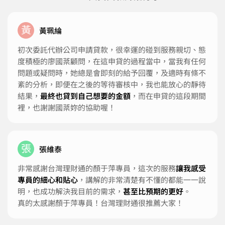
黃
黃珮綸
初次委託代辦公司申請貸款，很幸運的碰到服務親切、態
度積極的廖國棻顧問，在這申貸的過程當中，當我有任何
問題或疑問時，她總是會即刻的給予回覆，及適時有條不
紊的分析，即便在之後的等待審核中，我也能放心的靜待
結果，
最終也貸到自己想要的金額
，而在申貸的這段期間
裡，也謝謝國棻妳的協助喔！
張
張維泰
非常感謝台灣理財通的顏于萍專員，這次的服務
讓我感受
專員的細心和貼心
，講解的非常清楚有不懂的都能一一說
明，也成功解決我目前的需求，
甚至比預期的更好
。
真的太感謝顏于萍專員！台灣理財通很推薦大家！