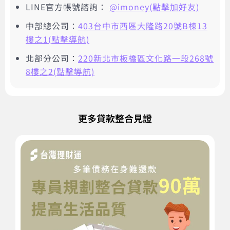
LINE官方帳號諮詢：
@imoney(點擊加好友)
中部總公司：
403台中市西區大隆路20號B棟13
樓之1(點擊導航)
北部分公司：
220新北市板橋區文化路一段268號
8樓之2(點擊導航)
更多貸款整合見證