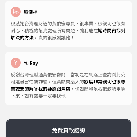
廖
廖健揚
很感謝台灣理財通的黃俊宏專員，很專業、很親切也很有
耐心，積極的幫我處理所有問題，讓我能在
短時間內找到
解決的方法
，真的很感謝讓他！
Y
Yu Ray
感謝台灣理財通黃俊宏顧問！當初是在網路上查詢到此公
司還滿害怕被詐騙，但黃顧問給人的
態度非常親切也很專
業誠懇的解答我的疑惑跟焦慮
，也如願地幫我把款項申貸
下來，如有需要一定要找他
免費貸款諮詢