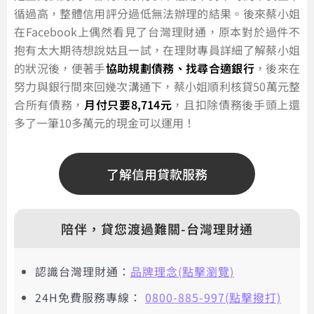
循過高，整體信用評分過低無法辦理的結果。後來蔡小姐
在Facebook上偶然看見了台灣理財通，原本對於過件不
抱有太大期待想說姑且一試，在理財專員詳細了解蔡小姐
的狀況後，便著手
協助規劃債務、找尋合適銀行
，後來在
努力與銀行間來回幾次溝通下，蔡小姐順利核貸50萬元整
合所有債務，
月付只要8,714元
，且扣除債務後手頭上還
多了一筆10多萬元的現金可以運用！
了解信用貸款服務
陪伴，貸您渡過難關-台灣理財通
認識台灣理財通：
品牌理念(點擊瀏覽)
24H免費服務專線：
0800-885-997(點擊撥打)