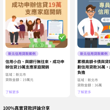
新北信用貸款案例
新北信用貸款案例
信用小白、與銀行無往來，成功申
累積高額卡債與貸
辦信貸19萬支應家庭開銷
劃信用貸款36萬
負擔
區域：新北市
貸款金額：19萬元
區域：新北市
貸款金額：36萬
了解更多
了解更多
100%真實貸款評論分享