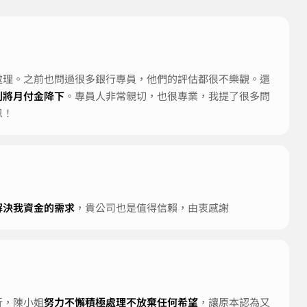
處理。之前也問過很多銀行專員，他們的評估都很不樂觀。還
利將月付金降下
。專員人非常親切，也很專業，我提了很多問
恩！
解決我資金的需求
，貴公司也是值得信賴，由衷感謝
折，陳小姐
努力不懈積極處理不放棄任何希望
，讓原本認為又