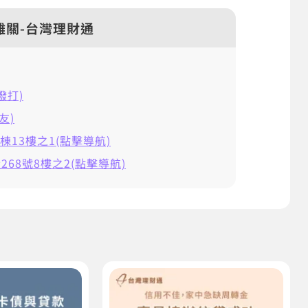
難關-台灣理財通
擊撥打)
友)
棟13樓之1(點擊導航)
68號8樓之2(點擊導航)