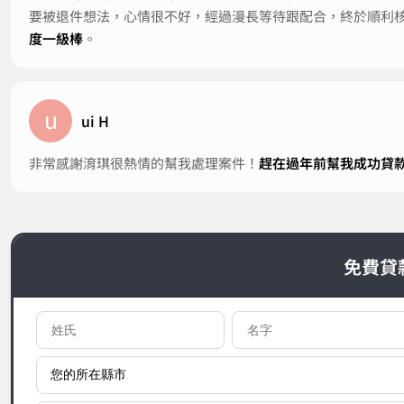
要被退件想法，心情很不好，經過漫長等待跟配合，終於順利
度一級棒
。
u
ui H
非常感謝淯琪很熱情的幫我處理案件！
趕在過年前幫我成功貸
免費貸