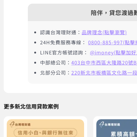
陪伴，貸您渡過
認識台灣理財通：
品牌理念(點擊瀏覽)
24H免費服務專線：
0800-885-997(點
LINE官方帳號諮詢：
@imoney(點擊加好
中部總公司：
403台中市西區大隆路20號B
北部分公司：
220新北市板橋區文化路一段2
更多新北信用貸款案例