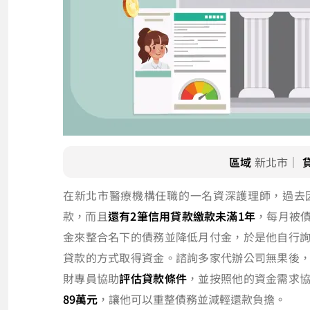
區域
新北市｜
在新北市醫療機構任職的一名資深護理師，過去
款，而且
還有2筆信用貸款繳款未滿1年
，每月被
金來整合名下的債務並降低月付金，於是他自行
貸款的方式取得資金。諮詢多家代辦公司無果後
財專員協助
評估貸款條件
，並按照他的資金需求
89萬元
，讓他可以重整債務並減輕還款負擔。