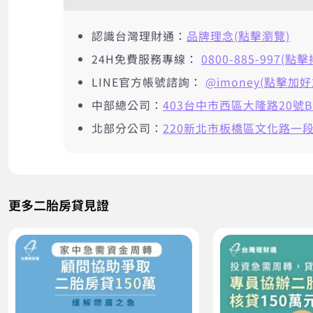
認識台灣理財通：
品牌理念(點擊瀏覽)
24H免費服務專線：
0800-885-997(點
LINE官方帳號諮詢：
@imoney(點擊加好
中部總公司：
403台中市西區大隆路20號B
北部分公司：
220新北市板橋區文化路一段2
更多二胎房貸見證