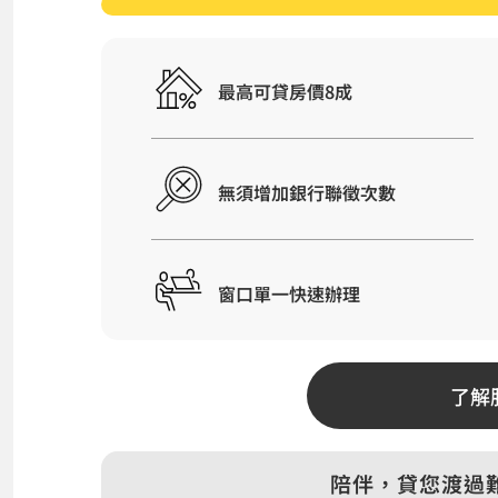
最高可貸房價8成
無須增加銀行聯徵次數
窗口單一快速辦理
了解
陪伴，貸您渡過