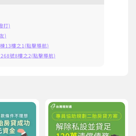
擊撥打)
友)
棟13樓之1(點擊導航)
68號8樓之2(點擊導航)