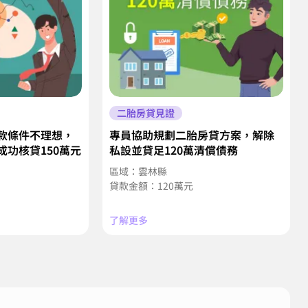
二胎房貸見證
款條件不理想，
專員協助規劃二胎房貸方案，解除
功核貸150萬元
私設並貸足120萬清償債務
區域：雲林縣
貸款金額：120萬元
了解更多