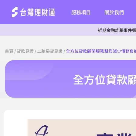
服務項目
關於我們
近期金融詐騙事件頻傳，為杜絕
首頁
/
貸款見證
/
二胎房貸見證
/
全方位貸款顧問服務幫您減少債務負
全方位貸款