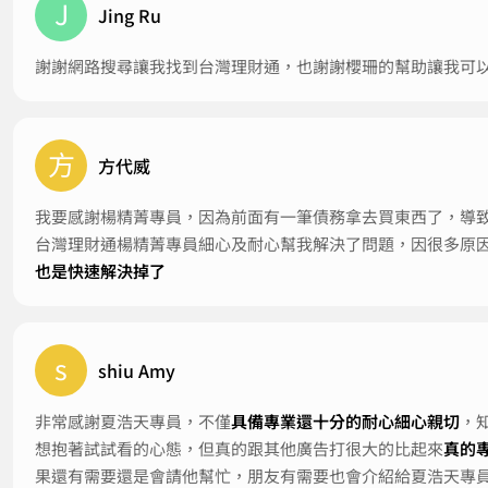
J
Jing Ru
謝謝網路搜尋讓我找到台灣理財通，也謝謝櫻珊的幫助讓我可
方
方代威
我要感謝楊精菁專員，因為前面有一筆債務拿去買東西了，導
台灣理財通楊精菁專員細心及耐心幫我解決了問題，因很多原
也是快速解決掉了
s
shiu Amy
非常感謝夏浩天專員，不僅
具備專業還十分的耐心細心親切
，
想抱著試試看的心態，但真的跟其他廣告打很大的比起來
真的
果還有需要還是會請他幫忙，朋友有需要也會介紹給夏浩天專