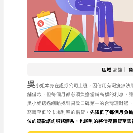
區域
高雄｜
吳
小姐本身在證劵公司上班，因信用有瑕疵無法
舖借款，但每個月都必須負擔當鋪高額的利息，
吳小姐透過網路找到貸款口碑第一的台灣理財通
務轉至低於市場利率的借貸，
先降低了每個月負
位的貸款諮詢服務體系，也順利的將債務轉貸至銀