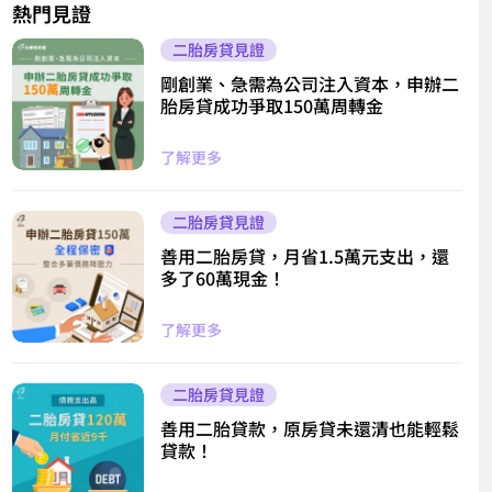
熱門見證
二胎房貸見證
剛創業、急需為公司注入資本，申辦二
胎房貸成功爭取150萬周轉金
了解更多
二胎房貸見證
善用二胎房貸，月省1.5萬元支出，還
多了60萬現金！
了解更多
二胎房貸見證
善用二胎貸款，原房貸未還清也能輕鬆
貸款！