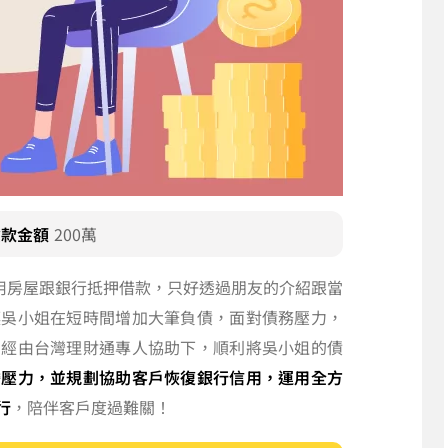
貸款金額
200萬
用房屋跟銀行抵押借款，只好透過朋友的介紹跟當
讓吳小姐在短時間增加大筆負債，面對債務壓力，
，經由台灣理財通專人協助下，順利將吳小姐的債
擔壓力，並規劃協助客戶恢復銀行信用，運用全方
行
，陪伴客戶度過難關！