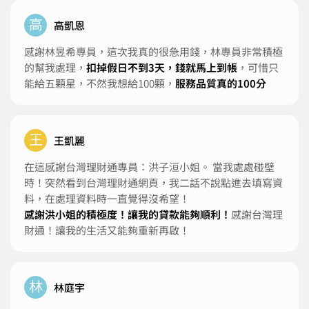
高
高凱恩
感謝林昱希專員，這次我真的很急用錢，林專員非常積極
的幫我處理，
扣掉假日不到3天，錢就馬上到帳
，可惜只
能給五顆星，不然我想給100顆，
服務品質真的100分
王
王凱麗
在這感謝台灣理財通專員：洪子洹小姐。 當我處處碰壁
時！突然看到台灣理財通網頁，我二話不說點進去填寫資
料，在處理資料時一直覺得沒希望！
感謝洪小姐的積極度！讓我的貸款能夠順利！
感謝台灣理
財通！讓我的生活又能夠重新再啟！
林
林庭宇