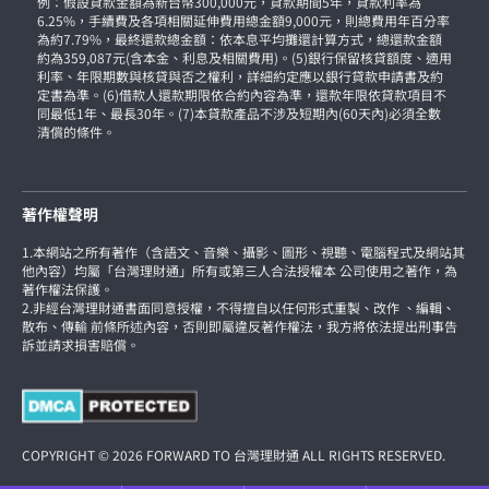
例：假設貸款金額為新台幣300,000元，貸款期間5年，貸款利率為
6.25%，手續費及各項相關延伸費用總金額9,000元，則總費用年百分率
為約7.79%，最終還款總金額：依本息平均攤還計算方式，總還款金額
約為359,087元(含本金、利息及相關費用)。(5)銀行保留核貸額度、適用
利率、年限期數與核貸與否之權利，詳細約定應以銀行貸款申請書及約
定書為準。(6)借款人還款期限依合約內容為準，還款年限依貸款項目不
同最低1年、最長30年。(7)本貸款產品不涉及短期內(60天內)必須全數
清償的條件。
著作權聲明
1.本網站之所有著作（含語文、音樂、攝影、圖形、視聽、電腦程式及網站其
他內容）均屬「台灣理財通」所有或第三人合法授權本 公司使用之著作，為
著作權法保護。
2.非經台灣理財通書面同意授權，不得擅自以任何形式重製、改作 、編輯、
散布、傳輸 前條所述內容，否則即屬違反著作權法，我方將依法提出刑事告
訴並請求損害賠償。
COPYRIGHT © 2026 FORWARD TO 台灣理財通 ALL RIGHTS RESERVED.