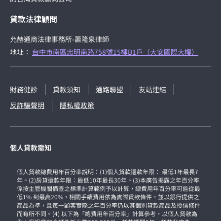
貸款法律顧問
允赫通商法律事務所-蕭隆泉律師
地址：
台中市南區忠明南路758號15樓B1戶（大安國際大樓）
財務健診
貸款須知
通路聯盟
友站連結
反詐騙聲明
隱私權政策
個人貸款需知
個人貸款總費用年百分率說明：(1)個人貸款還款年限： 最低1年最長7
年。(2)房貸還款年限：最低10年最長30年。(3)本廣告揭露之年百分率
係按主管機關備查之標準計算範例予以計算，總費用年百分率可能從最
低1% 到最高20%，相關手續費用依為實際貸款條件，並以銀行提供之
產品為準，且每一顧客實際之年百分率仍以其個別貸款產品及授信條件
而有所不同。(4) 以下為「總費用年百分率」計算參考，以個人貸款為