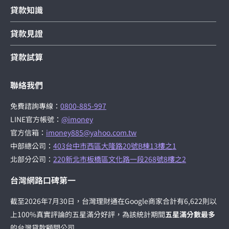
貸款知識
貸款見證
貸款試算
聯絡我們
免費諮詢專線：
0800-885-997
LINE官方帳號：
@imoney
官方信箱：
imoney885@yahoo.com.tw
中部總公司：
403台中市西區大隆路20號B棟13樓之1
北部分公司：
220新北市板橋區文化路一段268號8樓之2
台灣網路口碑第一
截至2026年7月30日，台灣理財通在Google商家合計有6,622則以
上100%真實評論的五星滿分好評，為該統計期間
五星滿分數最多
的台灣貸款顧問公司