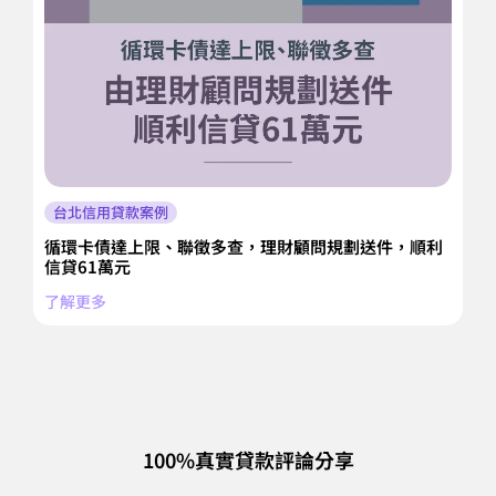
台北信用貸款案例
循環卡債達上限、聯徵多查，理財顧問規劃送件，順利
無
信貸61萬元
卡
台
了解更多
去
她
了
100%真實貸款評論分享