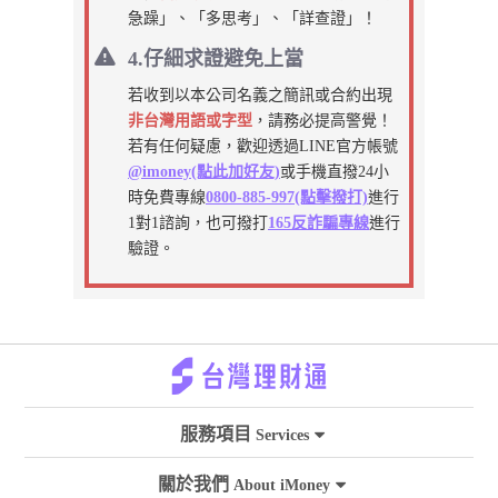
急躁」、「多思考」、「詳查證」！
4.仔細求證避免上當
若收到以本公司名義之簡訊或合約出現
非台灣用語或字型
，請務必提高警覺！
若有任何疑慮，歡迎透過LINE官方帳號
@imoney(點此加好友)
或手機直撥24小
時免費專線
0800-885-997(點擊撥打)
進行
1對1諮詢，也可撥打
165反詐騙專線
進行
驗證。
服務項目
Services
關於我們
About iMoney