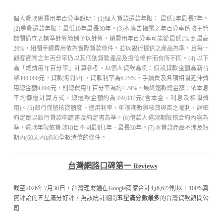
個人貸款總費用年百分率說明：(1)個人貸款還款年限： 最低1年最長7年。
(2)房貸還款年限：最低10年最長30年。(3)本廣告揭露之年百分率係按主管
機關備查之標準計算範例予以計算，總費用年百分率可能從最低1% 到最高
20%，相關手續費用依為實際貸款條件，並以銀行提供之產品為準，且每一
顧客實際之年百分率仍以其個別貸款產品及授信條件而有所不同。(4) 以下
為「總費用年百分率」計算參考，以個人貸款為例：假設貸款金額為新台
幣300,000元，貸款期間5年，貸款利率為6.25%，手續費及各項相關延伸費
用總金額9,000元，則總費用年百分率為約7.79%，最終還款總金額：依本息
平均攤還計算方式，總還款金額約為359,087元(含本金、利息及相關費
用)。(5)銀行保留核貸額度、適用利率、年限期數與核貸與否之權利，詳細
約定應以銀行貸款申請書及約定書為準。(6)借款人還款期限依合約內容為
準，還款年限依貸款項目不同最低1年、最長30年。(7)本貸款產品不涉及短
期內(60天內)必須全數清償的條件。
台灣網路口碑第一
Reviews
截至2026年7月30日，台灣理財通在Google商家合計有6,622則以上100%真
實評論的五星滿分好評，為該統計期間
五星滿分數最多
的台灣貸款顧問公
司