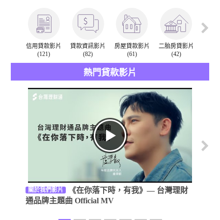
信用貸款影片
貸款資訊影片
房屋貸款影片
二胎房貸影片
汽車
(121)
(82)
(61)
(42)
(
熱門貸款影片
《在你落下時，有我》— 台灣理財
關於我們影片
公益活
通品牌主題曲 Official MV
暖的力