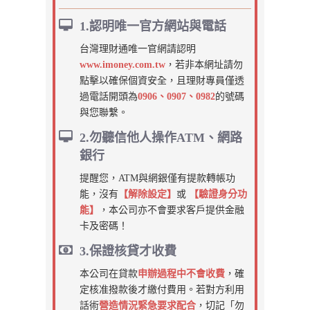
1.認明唯一官方網站與電話
台灣理財通唯一官網請認明
www.imoney.com.tw
，若非本網址請勿
點擊以確保個資安全，且理財專員僅透
過電話開頭為
0906、0907、0982
的號碼
與您聯繫。
2.勿聽信他人操作ATM、網路
銀行
提醒您，ATM與網銀僅有提款轉帳功
能，沒有
【解除設定】
或
【驗證身分功
能】
，本公司亦不會要求客戶提供金融
卡及密碼！
3.保證核貸才收費
本公司在貸款
申辦過程中不會收費
，確
定核准撥款後才繳付費用。若對方利用
話術
營造情況緊急要求配合
，切記「勿