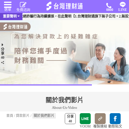
選單
0800
LINE
免費諮詢
頻傳，為杜絕詐騙行為持續擴張，在此聲明【1.台灣理財通旗下無子公司。2.無投資其
重要聲明
分
享
40
關於我們影片
About-Us-Video
首頁
/
貸款影片
/
關於我們影片
分享
40
VOOM
複製連結
動態貼文